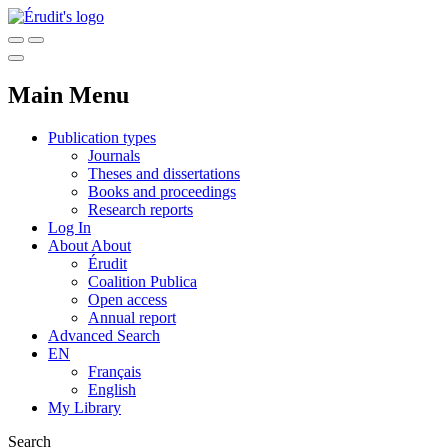
Main Menu
Publication types
Journals
Theses and dissertations
Books and proceedings
Research reports
Log In
About
About
Érudit
Coalition Publica
Open access
Annual report
Advanced Search
EN
Français
English
My Library
Search