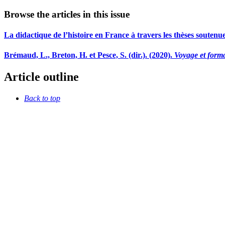
Browse the articles in this issue
La didactique de l’histoire en France à travers les thèses soutenu
Brémaud, L., Breton, H. et Pesce, S. (dir.). (2020).
Voyage et format
Article outline
Back to top