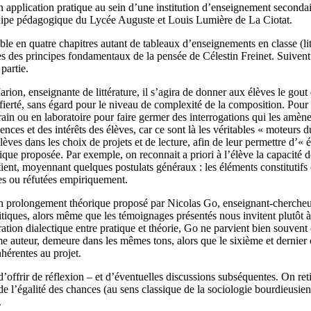
n application pratique au sein d’une institution d’enseignement secondai
équipe pédagogique du Lycée Auguste et Louis Lumière de La Ciotat.
le en quatre chapitres autant de tableaux d’enseignements en classe (litté
 des principes fondamentaux de la pensée de Célestin Freinet. Suivent l
partie.
n, enseignante de littérature, il s’agira de donner aux élèves le gout de 
fierté, sans égard pour le niveau de complexité de la composition. Pour Do
rain ou en laboratoire pour faire germer des interrogations qui les amèn
nces et des intérêts des élèves, car ce sont là les véritables « moteurs d
 élèves dans les choix de projets et de lecture, afin de leur permettre d’
ue proposée. Par exemple, on reconnait a priori à l’élève la capacité de
se tient, moyennant quelques postulats généraux : les éléments constitut
es ou réfutées empiriquement.
n prolongement théorique proposé par Nicolas Go, enseignant-chercheur 
itiques, alors même que les témoignages présentés nous invitent plutôt à 
ration dialectique entre pratique et théorie, Go ne parvient bien souven
e auteur, demeure dans les mêmes tons, alors que le sixième et dernier c
hérentes au projet.
’offrir de réflexion – et d’éventuelles discussions subséquentes. On reti
 de l’égalité des chances (au sens classique de la sociologie bourdieusienn
.