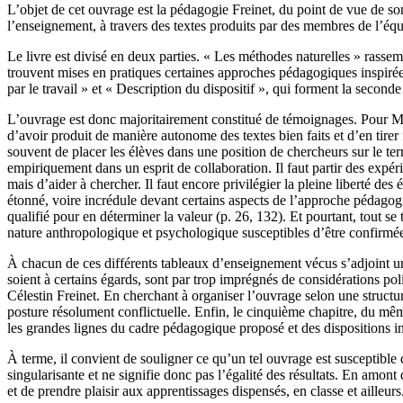
L’objet de cet ouvrage est la pédagogie Freinet, du point de vue de so
l’enseignement, à travers des textes produits par des membres de l’
Le livre est divisé en deux parties. « Les méthodes naturelles » rassemb
trouvent mises en pratiques certaines approches pédagogiques inspirées
par le travail » et « Description du dispositif », qui forment la seconde 
L’ouvrage est donc majoritairement constitué de témoignages. Pour Mario
d’avoir produit de manière autonome des textes bien faits et d’en tirer 
souvent de placer les élèves dans une position de chercheurs sur le ter
empiriquement dans un esprit de collaboration. Il faut partir des expérie
mais d’aider à chercher. Il faut encore privilégier la pleine liberté des
étonné, voire incrédule devant certains aspects de l’approche pédagogiq
qualifié pour en déterminer la valeur (p. 26, 132). Et pourtant, tout 
nature anthropologique et psychologique susceptibles d’être confirmé
À chacun de ces différents tableaux d’enseignement vécus s’adjoint u
soient à certains égards, sont par trop imprégnés de considérations pol
Célestin Freinet. En cherchant à organiser l’ouvrage selon une structu
posture résolument conflictuelle. Enfin, le cinquième chapitre, du mêm
les grandes lignes du cadre pédagogique proposé et des dispositions in
À terme, il convient de souligner ce qu’un tel ouvrage est susceptible d
singularisante et ne signifie donc pas l’égalité des résultats. En amont
et de prendre plaisir aux apprentissages dispensés, en classe et ailleurs