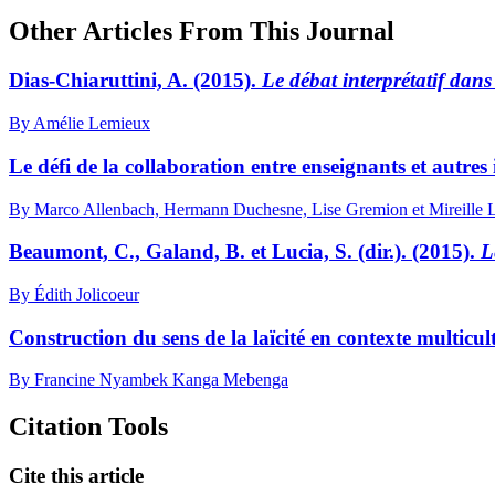
Other Articles From This Journal
Dias-Chiaruttini, A. (2015).
Le débat interprétatif dan
By Amélie Lemieux
Le défi de la collaboration entre enseignants et autres
By Marco Allenbach, Hermann Duchesne, Lise Gremion et Mireille 
Beaumont, C., Galand, B. et Lucia, S. (dir.). (2015).
L
By Édith Jolicoeur
Construction du sens de la laïcité en contexte multicul
By Francine Nyambek Kanga Mebenga
Citation Tools
Cite this article