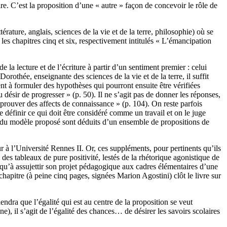
re. C’est la proposition d’une « autre » façon de concevoir le rôle de
rature, anglais, sciences de la vie et de la terre, philosophie) où se
es chapitres cinq et six, respectivement intitulés « L’émancipation
la lecture et de l’écriture à partir d’un sentiment premier : celui
rothée, enseignante des sciences de la vie et de la terre, il suffit
ent à formuler des hypothèses qui pourront ensuite être vérifiées
u désir de progresser » (p. 50). Il ne s’agit pas de donner les réponses,
« éprouver des affects de connaissance » (p. 104). On reste parfois
 définir ce qui doit être considéré comme un travail et on le juge
ifs du modèle proposé sont déduits d’un ensemble de propositions de
à l’Université Rennes II. Or, ces suppléments, pour pertinents qu’ils
des tableaux de pure positivité, lestés de la rhétorique agonistique de
t qu’à assujettir son projet pédagogique aux cadres élémentaires d’une
hapitre (à peine cinq pages, signées Marion Agostini) clôt le livre sur
endra que l’égalité qui est au centre de la proposition se veut
e), il s’agit de l’égalité des chances… de désirer les savoirs scolaires