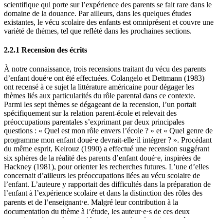
scientifique qui porte sur l’expérience des parents se fait rare dans le
domaine de la douance. Par ailleurs, dans les quelques études
existantes, le vécu scolaire des enfants est omniprésent et couvre une
variété de thèmes, tel que reflété dans les prochaines sections.
2.2.1 Recension des écrits
À notre connaissance, trois recensions traitant du vécu des parents
d’enfant doué⋅e ont été effectuées. Colangelo et Dettmann (1983)
ont recensé à ce sujet la littérature américaine pour dégager les
thèmes liés aux particularités du rôle parental dans ce contexte.
Parmi les sept thèmes se dégageant de la recension, l’un portait
spécifiquement sur la relation parent-école et relevait des
préoccupations parentales s’exprimant par deux principales
questions : « Quel est mon rôle envers l’école ? » et « Quel genre de
programme mon enfant doué⋅e devrait-elle⋅il intégrer ? ». Procédant
du même esprit, Keirouz (1990) a effectué une recension suggérant
six sphères de la réalité des parents d’enfant doué⋅e, inspirées de
Hackney (1981), pour orienter les recherches futures. L’une d’elles
concernait d’ailleurs les préoccupations liées au vécu scolaire de
l’enfant. L’auteure y rapportait des difficultés dans la préparation de
l’enfant à l’expérience scolaire et dans la distinction des rôles des
parents et de l’enseignant⋅e. Malgré leur contribution à la
documentation du thème à l’étude, les auteur⋅e⋅s de ces deux