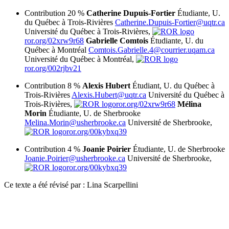
Contribution 20 %
Catherine Dupuis-Fortier
Étudiante, U.
du Québec à Trois-Rivières
Catherine.Dupuis-Fortier@uqtr.ca
Université du Québec à Trois-Rivières,
ror.org/02xrw9r68
Gabrielle Comtois
Étudiante, U. du
Québec à Montréal
Comtois.Gabrielle.4@courrier.uqam.ca
Université du Québec à Montréal,
ror.org/002rjbv21
Contribution 8 %
Alexis Hubert
Étudiant, U. du Québec à
Trois-Rivières
Alexis.Hubert@uqtr.ca
Université du Québec à
Trois-Rivières,
ror.org/02xrw9r68
Mélina
Morin
Étudiante, U. de Sherbrooke
Melina.Morin@usherbrooke.ca
Université de Sherbrooke,
ror.org/00kybxq39
Contribution 4 %
Joanie Poirier
Étudiante, U. de Sherbrooke
Joanie.Poirier@usherbrooke.ca
Université de Sherbrooke,
ror.org/00kybxq39
Ce texte a été révisé par : Lina Scarpellini