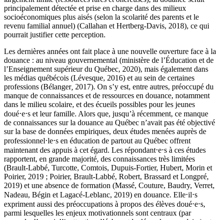
principalement détectée et prise en charge dans des milieux
socioéconomiques plus aisés (selon la scolarité des parents et le
revenu familial annuel) (Callahan et Hertberg-Davis, 2018), ce qui
pourrait justifier cette perception.
Les dernières années ont fait place à une nouvelle ouverture face à la
douance : au niveau gouvernemental (ministère de l’Éducation et de
l’Enseignement supérieur du Québec, 2020), mais également dans
les médias québécois (Lévesque, 2016) et au sein de certaines
professions (Bélanger
,
2017). On s’y est, entre autres, préoccupé du
manque de connaissances et de ressources en douance, notamment
dans le milieu scolaire, et des écueils possibles pour les jeunes
doué⋅e⋅s et leur famille. Alors que, jusqu’à récemment, ce manque
de connaissances sur la douance au Québec n’avait pas été objectivé
sur la base de données empiriques, deux études menées auprès de
professionnel⋅le⋅s en éducation de partout au Québec offrent
maintenant des appuis à cet égard. Les répondant⋅e⋅s à ces études
rapportent, en grande majorité, des connaissances très limitées
(Brault-Labbé, Turcotte, Comtois, Dupuis-Fortier, Hubert, Morin et
Poirier, 2019 ; Poirier, Brault-Labbé, Robert, Brassard et Longpré,
2019) et une absence de formation (Massé, Couture, Baudry, Verret,
Nadeau, Bégin et Lagacé-Leblanc, 2019) en douance. Elle⋅il⋅s
expriment aussi des préoccupations à propos des élèves doué⋅e⋅s,
parmi lesquelles les enjeux motivationnels sont centraux (par