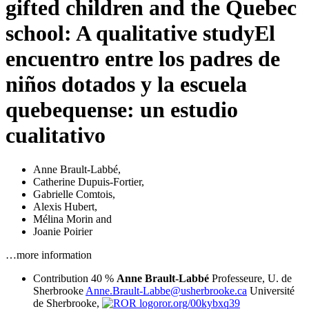
gifted children and the Quebec
school: A qualitative study
El
encuentro entre los padres de
niños dotados y la escuela
quebequense: un estudio
cualitativo
Anne Brault-Labbé
,
Catherine Dupuis-Fortier
,
Gabrielle Comtois
,
Alexis Hubert
,
Mélina Morin
and
Joanie Poirier
…more information
Contribution 40 %
Anne Brault-Labbé
Professeure, U. de
Sherbrooke
Anne.Brault-Labbe@usherbrooke.ca
Université
de Sherbrooke,
ror.org/00kybxq39