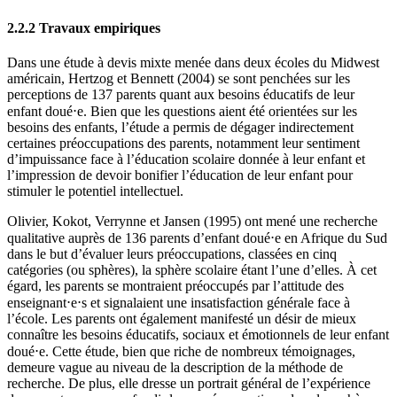
2.2.2 Travaux empiriques
Dans une étude à devis mixte menée dans deux écoles du Midwest
américain, Hertzog et Bennett (2004) se sont penchées sur les
perceptions de 137 parents quant aux besoins éducatifs de leur
enfant doué⋅e. Bien que les questions aient été orientées sur les
besoins des enfants, l’étude a permis de dégager indirectement
certaines préoccupations des parents, notamment leur sentiment
d’impuissance face à l’éducation scolaire donnée à leur enfant et
l’impression de devoir bonifier l’éducation de leur enfant pour
stimuler le potentiel intellectuel.
Olivier, Kokot, Verrynne et Jansen (1995) ont mené une recherche
qualitative auprès de 136 parents d’enfant doué⋅e en Afrique du Sud
dans le but d’évaluer leurs préoccupations, classées en cinq
catégories (ou sphères), la sphère scolaire étant l’une d’elles. À cet
égard, les parents se montraient préoccupés par l’attitude des
enseignant⋅e⋅s et signalaient une insatisfaction générale face à
l’école. Les parents ont également manifesté un désir de mieux
connaître les besoins éducatifs, sociaux et émotionnels de leur enfant
doué⋅e. Cette étude, bien que riche de nombreux témoignages,
demeure vague au niveau de la description de la méthode de
recherche. De plus, elle dresse un portrait général de l’expérience