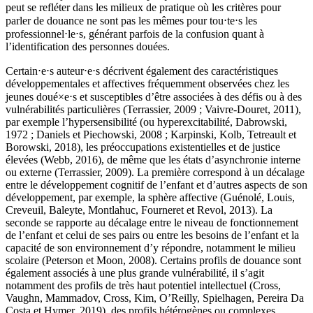
peut se refléter dans les milieux de pratique où les critères pour
parler de douance ne sont pas les mêmes pour tou⋅te⋅s les
professionnel⋅le⋅s, générant parfois de la confusion quant à
l’identification des personnes douées.
Certain⋅e⋅s auteur⋅e⋅s décrivent également des caractéristiques
développementales et affectives fréquemment observées chez les
jeunes doué×e⋅s et susceptibles d’être associées à des défis ou à des
vulnérabilités particulières (Terrassier, 2009 ; Vaivre-Douret, 2011),
par exemple l’hypersensibilité (ou hyperexcitabilité, Dabrowski,
1972 ; Daniels et Piechowski, 2008 ; Karpinski, Kolb, Tetreault et
Borowski, 2018), les préoccupations existentielles et de justice
élevées (Webb, 2016), de même que les états d’asynchronie interne
ou externe (Terrassier, 2009). La première correspond à un décalage
entre le développement cognitif de l’enfant et d’autres aspects de son
développement, par exemple, la sphère affective (Guénolé, Louis,
Creveuil, Baleyte, Montlahuc, Fourneret et Revol, 2013). La
seconde se rapporte au décalage entre le niveau de fonctionnement
de l’enfant et celui de ses pairs ou entre les besoins de l’enfant et la
capacité de son environnement d’y répondre, notamment le milieu
scolaire (Peterson et Moon, 2008). Certains profils de douance sont
également associés à une plus grande vulnérabilité, il s’agit
notamment des profils de très haut potentiel intellectuel (Cross,
Vaughn, Mammadov, Cross, Kim, O’Reilly, Spielhagen, Pereira Da
Costa et Hymer, 2019), des profils hétérogènes ou complexes