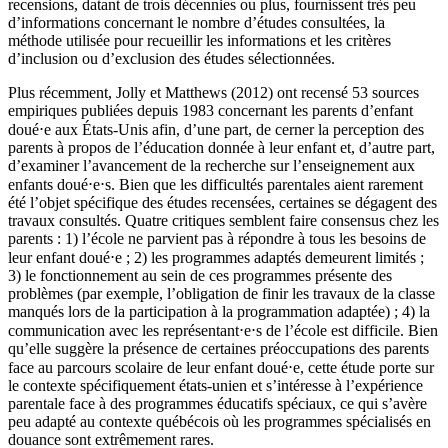
recensions, datant de trois décennies ou plus, fournissent très peu
d’informations concernant le nombre d’études consultées, la
méthode utilisée pour recueillir les informations et les critères
d’inclusion ou d’exclusion des études sélectionnées.
Plus récemment, Jolly et Matthews (2012) ont recensé 53 sources
empiriques publiées depuis 1983 concernant les parents d’enfant
doué⋅e aux États-Unis afin, d’une part, de cerner la perception des
parents à propos de l’éducation donnée à leur enfant et, d’autre part,
d’examiner l’avancement de la recherche sur l’enseignement aux
enfants doué⋅e⋅s. Bien que les difficultés parentales aient rarement
été l’objet spécifique des études recensées, certaines se dégagent des
travaux consultés. Quatre critiques semblent faire consensus chez les
parents : 1) l’école ne parvient pas à répondre à tous les besoins de
leur enfant doué⋅e ; 2) les programmes adaptés demeurent limités ;
3) le fonctionnement au sein de ces programmes présente des
problèmes (par exemple, l’obligation de finir les travaux de la classe
manqués lors de la participation à la programmation adaptée) ; 4) la
communication avec les représentant⋅e⋅s de l’école est difficile. Bien
qu’elle suggère la présence de certaines préoccupations des parents
face au parcours scolaire de leur enfant doué⋅e, cette étude porte sur
le contexte spécifiquement états-unien et s’intéresse à l’expérience
parentale face à des programmes éducatifs spéciaux, ce qui s’avère
peu adapté au contexte québécois où les programmes spécialisés en
douance sont extrêmement rares.