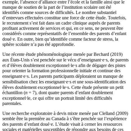
exemple, l’absence d’alliance entre l’école et la famille ainsi que le
manque de soutien de la part de l’institution scolaire ont été
identifiés comme sources de difficultés. Le nombre substantiel
d’entrevues effectuées constitue une force de cette étude. Toutefois,
le recrutement s’est fait dans un cadre clinique auprès de parents
profitant activement de services et qui, en ce sens, ne peuvent être
considérés comme représentatifs de l’ensemble des parents d’enfant
doué⋅e. En outre, bien qu’identifiée comme facteur de stress, la
sphère scolaire n’a pas été approfondie.
Une récente étude phénoménologique menée par Bechard (2019)
aux États-Unis s’est penchée sur le vécu d’enseignant⋅e⋅s, de parents
et d’élèves doublement exceptionnel⋅le⋅s afin de dégager des pistes
pour orienter la formation professionnelle initiale et continue des
enseignant⋅e⋅s. Les parents participants déploraient un manque de
sensibilisation chez les enseignant⋅e⋅s et une sous-identification des
élèves doublement exceptionnel⋅le⋅s. Cette étude présente un petit
échantillon (
n
= 7), dont quatre parents d’enfant doublement
exceptionnel⋅le, ce qui offre un portrait limité des difficultés
parentales.
Une recherche exploratoire à devis mixte menée par Clelland (2009)
semble être la première au Canada à s’être penchée sur l’expérience
des parents d’enfant doué⋅e. L’étude visait à cerner les ressources
sociales et matérielles susceptibles de répondre aux besoins de ces