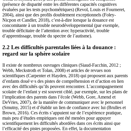
(présence de disparité entre les différentes capacités cognitives
évaluées par les tests psychométriques) (Revol, Louis et Fourneret,
2004), ainsi que des profils doublement exceptionnels (Foley-
Nicpon et Candler, 2018), c’est-à-dire lorsque la douance est
concomitante à un trouble neurodéveloppemental (par exemple,
trouble déficitaire de l’attention avec hyperactivité, trouble
d’apprentissage, trouble du spectre de l’autisme).
2.2 Les difficultés parentales liées à la douance :
regard sur la sphère scolaire
Il existe de nombreux ouvrages cliniques (Siaud-Facchin, 2012 ;
Webb, Meckstroth et Tolan, 2008) et articles de revues non
scientifiques (Carpenter et Hayden, 2018) qui proposent aux parents
d’enfants doué⋅e⋅s des pistes de compréhension et d’action en lien
avec des difficultés qu’ils peuvent rencontrer. L’accompagnement
scolaire de l’enfant y est souvent ciblé, par exemple, sur les plans de
l’implication des parents dans l’école (Webb, Gore, Amend et
DeVries, 2007), de la manière de communiquer avec le personnel
(Smutny, 2015) et d’établir un lien de confiance avec lui (Brulles et
Brown, 2016). Ces écrits s’appuient sur de l’expérience pratique,
mais peu d’études empiriques ont été menées pour appuyer
scientifiquement les difficultés abordées dans ces écrits ainsi que
l’efficacité des pistes proposées. En effet, la documentation