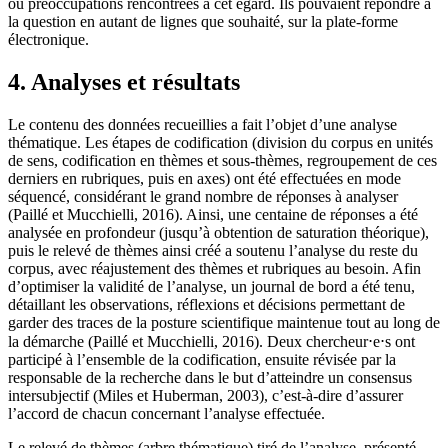
ou préoccupations rencontrées à cet égard. Ils pouvaient répondre à
la question en autant de lignes que souhaité, sur la plate-forme
électronique.
4. Analyses et résultats
Le contenu des données recueillies a fait l’objet d’une analyse
thématique. Les étapes de codification (division du corpus en unités
de sens, codification en thèmes et sous-thèmes, regroupement de ces
derniers en rubriques, puis en axes) ont été effectuées en mode
séquencé, considérant le grand nombre de réponses à analyser
(Paillé et Mucchielli, 2016). Ainsi, une centaine de réponses a été
analysée en profondeur (jusqu’à obtention de saturation théorique),
puis le relevé de thèmes ainsi créé a soutenu l’analyse du reste du
corpus, avec réajustement des thèmes et rubriques au besoin. Afin
d’optimiser la validité de l’analyse, un journal de bord a été tenu,
détaillant les observations, réflexions et décisions permettant de
garder des traces de la posture scientifique maintenue tout au long de
la démarche (Paillé et Mucchielli, 2016). Deux chercheur⋅e⋅s ont
participé à l’ensemble de la codification, ensuite révisée par la
responsable de la recherche dans le but d’atteindre un consensus
intersubjectif (Miles et Huberman, 2003), c’est-à-dire d’assurer
l’accord de chacun concernant l’analyse effectuée.
Le relevé de thèmes (arbre thématique) tiré de l’analyse, présenté