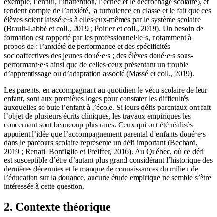
exemple, l’ennui, l’inattention, l’échec et le décrochage scolaire), et
rendent compte de l’anxiété, la turbulence en classe et le fait que ces
élèves soient laissé⋅e⋅s à elles⋅eux-mêmes par le système scolaire
(Brault-Labbé et coll., 2019 ; Poirier et coll., 2019). Un besoin de
formation est rapporté par les professionnel⋅le⋅s, notamment à
propos de : l’anxiété de performance et des spécificités
socioaffectives des jeunes doué⋅e⋅s ; des élèves doué⋅e⋅s sous-
performant⋅e⋅s ainsi que de celles⋅ceux présentant un trouble
d’apprentissage ou d’adaptation associé (Massé et coll., 2019).
Les parents, en accompagnant au quotidien le vécu scolaire de leur
enfant, sont aux premières loges pour constater les difficultés
auxquelles se bute l’enfant à l’école. Si leurs défis parentaux ont fait
l’objet de plusieurs écrits cliniques, les travaux empiriques les
concernant sont beaucoup plus rares. Ceux qui ont été réalisés
appuient l’idée que l’accompagnement parental d’enfants doué⋅e⋅s
dans le parcours scolaire représente un défi important (Bechard,
2019 ; Renati, Bonfiglio et Pfeiffer, 2016). Au Québec, où ce défi
est susceptible d’être d’autant plus grand considérant l’historique des
dernières décennies et le manque de connaissances du milieu de
l’éducation sur la douance, aucune étude empirique ne semble s’être
intéressée à cette question.
2. Contexte théorique