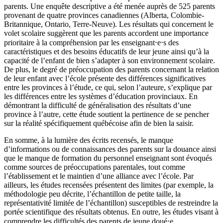
parents. Une enquête descriptive a été menée auprès de 525 parents
provenant de quatre provinces canadiennes (Alberta, Colombie-
Britannique, Ontario, Terre-Neuve). Les résultats qui concernent le
volet scolaire suggèrent que les parents accordent une importance
prioritaire à la compréhension par les enseignant⋅e⋅s des
caractéristiques et des besoins éducatifs de leur jeune ainsi qu’à la
capacité de l’enfant de bien s’adapter à son environnement scolaire.
De plus, le degré de préoccupation des parents concernant la relation
de leur enfant avec l’école présente des différences significatives
entre les provinces à l’étude, ce qui, selon l’auteure, s’explique par
les différences entre les systèmes d’éducation provinciaux. En
démontrant la difficulté de généralisation des résultats d’une
province à l’autre, cette étude soutient la pertinence de se pencher
sur la réalité spécifiquement québécoise afin de bien la saisir.
En somme, à la lumière des écrits recensés, le manque
d’informations ou de connaissances des parents sur la douance ainsi
que le manque de formation du personnel enseignant sont évoqués
comme sources de préoccupations parentales, tout comme
l’établissement et le maintien d’une alliance avec l’école. Par
ailleurs, les études recensées présentent des limites (par exemple, la
méthodologie peu décrite, l’échantillon de petite taille, la
représentativité limitée de l’échantillon) susceptibles de restreindre la
portée scientifique des résultats obtenus. En outre, les études visant à
comprendre les difficultés des parents de jeune doué⋅e,