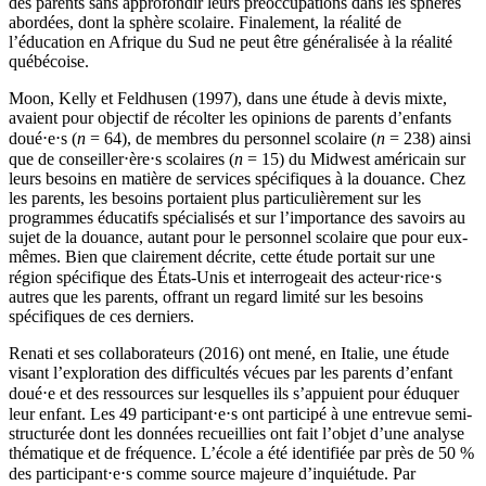
des parents sans approfondir leurs préoccupations dans les sphères
abordées, dont la sphère scolaire. Finalement, la réalité de
l’éducation en Afrique du Sud ne peut être généralisée à la réalité
québécoise.
Moon, Kelly et Feldhusen (1997), dans une étude à devis mixte,
avaient pour objectif de récolter les opinions de parents d’enfants
doué⋅e⋅s (
n
= 64), de membres du personnel scolaire (
n
= 238) ainsi
que de conseiller⋅ère⋅s scolaires (
n
= 15) du Midwest américain sur
leurs besoins en matière de services spécifiques à la douance. Chez
les parents, les besoins portaient plus particulièrement sur les
programmes éducatifs spécialisés et sur l’importance des savoirs au
sujet de la douance, autant pour le personnel scolaire que pour eux-
mêmes. Bien que clairement décrite, cette étude portait sur une
région spécifique des États-Unis et interrogeait des acteur⋅rice⋅s
autres que les parents, offrant un regard limité sur les besoins
spécifiques de ces derniers.
Renati et ses collaborateurs (2016) ont mené, en Italie, une étude
visant l’exploration des difficultés vécues par les parents d’enfant
doué⋅e et des ressources sur lesquelles ils s’appuient pour éduquer
leur enfant. Les 49 participant⋅e⋅s ont participé à une entrevue semi-
structurée dont les données recueillies ont fait l’objet d’une analyse
thématique et de fréquence. L’école a été identifiée par près de 50 %
des participant⋅e⋅s comme source majeure d’inquiétude. Par