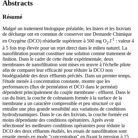
Abstracts
Résumé
Malgré un traitement biologique préalable, les lisiers et les lixiviats
de décharge ont en commun de conserver une Demande Chimique
-1
en Oxygène (DCO) résiduelle supérieure à 500 mg O
.l
: valeur 4
2
à 5 fois trop élevée pour un rejet direct dans le milieu naturel. La
nanofiltration pourrait constituer une solution comme traitement de
finition. Dans le cadre de cette étude expérimentale, deux
membranes de nanofiltration sont mises en œuvre à l'échelle pilote
afin de comparer leur efficacité pour réduire la DCO non
biodégradable des deux effluents précités. Dans un premier temps,
l'étude menée à concentration constante, montre que les
performances (flux de perméation et DCO dans le perméat)
dépendent principalement du couple membrane - effluent. Dans le
cas du lisier, la couche de colmatants formée à la surface de la
membrane a un caractère compressible et peu structuré ce qui
entraîne une plus grande sensibilité aux variations de conditions
hydrodynamiques. Dans le cas des lixiviats, la couche formée est
moins dépendante des conditions opératoires. Après avoir
sélectionné les meilleures conditions opératoires pour réduire la
DCO des deux effluents étudiés, les essais de nanofiltration sont
ensuite menés en mode "concentration" en fixant la pression à 15