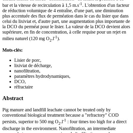
-1
bar et la vitesse de recirculation à 1,5 m.s
. L'obtention d'un facteur
de réduction volumique de 4 entraîne, d'une part, une diminution
plus accentuée des flux de perméation dans le cas du lisier que dans
celui du lixiviat et, d'autre part, une augmentation plus importante de
la DCO du perméat pour le lisier. La valeur de la DCO devient alors
supérieure, en fin de concentration, à celle requise pour un rejet en
-1
milieu naturel (120 mg O
.l
).
2
Mots-clés:
Lisier de porc,
lixiviat de décharge,
nanofiltration,
paramètres hydrodynamiques,
DCO,
réfractaire
Abstract
Pig manure and landfill leachate cannot be treated only by
conventional biological treatment because a "refractory" COD
-1
persists, superior to 500 mg O
.l
: four times too high for a direct
2
discharge in the environment. Nanofiltration, an intermediate