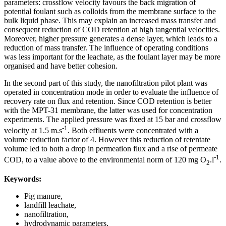
parameters: crossflow velocity favours the back migration of
potential foulant such as colloids from the membrane surface to the
bulk liquid phase. This may explain an increased mass transfer and
consequent reduction of COD retention at high tangential velocities.
Moreover, higher pressure generates a dense layer, which leads to a
reduction of mass transfer. The influence of operating conditions
was less important for the leachate, as the foulant layer may be more
organised and have better cohesion.
In the second part of this study, the nanofiltration pilot plant was
operated in concentration mode in order to evaluate the influence of
recovery rate on flux and retention. Since COD retention is better
with the MPT-31 membrane, the latter was used for concentration
experiments. The applied pressure was fixed at 15 bar and crossflow
-1
velocity at 1.5 m.s
. Both effluents were concentrated with a
volume reduction factor of 4. However this reduction of retentate
volume led to both a drop in permeation flux and a rise of permeate
-1
COD, to a value above to the environmental norm of 120 mg O
.l
.
2
Keywords:
Pig manure,
landfill leachate,
nanofiltration,
hydrodynamic parameters,