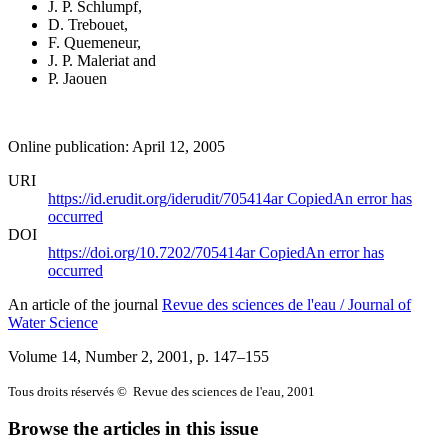
J. P. Schlumpf
,
D. Trebouet
,
F. Quemeneur
,
J. P. Maleriat
and
P. Jaouen
Online publication: April 12, 2005
URI
https://id.erudit.org/iderudit/705414ar
Copied
An error has
occurred
DOI
https://doi.org/10.7202/705414ar
Copied
An error has
occurred
An article of the journal
Revue des sciences de l'eau / Journal of
Water Science
Volume 14, Number 2, 2001
, p. 147–155
Tous droits réservés © Revue des sciences de l'eau, 2001
Browse the articles in this issue