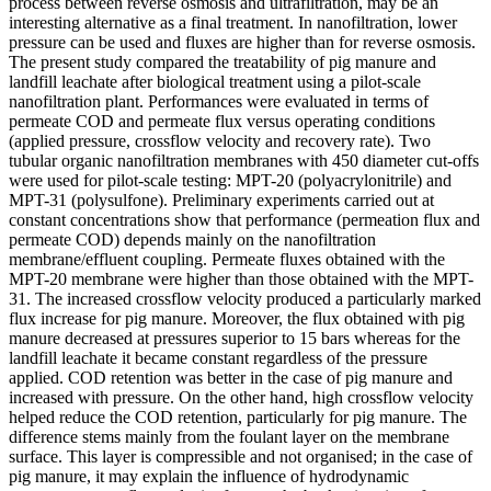
process between reverse osmosis and ultrafiltration, may be an
interesting alternative as a final treatment. In nanofiltration, lower
pressure can be used and fluxes are higher than for reverse osmosis.
The present study compared the treatability of pig manure and
landfill leachate after biological treatment using a pilot-scale
nanofiltration plant. Performances were evaluated in terms of
permeate COD and permeate flux versus operating conditions
(applied pressure, crossflow velocity and recovery rate). Two
tubular organic nanofiltration membranes with 450 diameter cut-offs
were used for pilot-scale testing: MPT-20 (polyacrylonitrile) and
MPT-31 (polysulfone). Preliminary experiments carried out at
constant concentrations show that performance (permeation flux and
permeate COD) depends mainly on the nanofiltration
membrane/effluent coupling. Permeate fluxes obtained with the
MPT-20 membrane were higher than those obtained with the MPT-
31. The increased crossflow velocity produced a particularly marked
flux increase for pig manure. Moreover, the flux obtained with pig
manure decreased at pressures superior to 15 bars whereas for the
landfill leachate it became constant regardless of the pressure
applied. COD retention was better in the case of pig manure and
increased with pressure. On the other hand, high crossflow velocity
helped reduce the COD retention, particularly for pig manure. The
difference stems mainly from the foulant layer on the membrane
surface. This layer is compressible and not organised; in the case of
pig manure, it may explain the influence of hydrodynamic