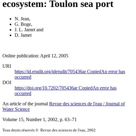
ecosystem: Toulon sea port
N. Jean
,
G. Boge
,
J. L. Jamet
and
D. Jamet
Online publication: April 12, 2005
URI
https://id.erudit.org/iderudit/705436ar
Copied
An error has
occurred
DOI
https://doi.org/10.7202/705436ar
Copied
An error has
occurred
An article of the journal
Revue des sciences de l'eau / Journal of
Water Science
Volume 15, Number 1, 2002
, p. 63–71
Tous droits réservés © Revue des sciences de l'eau, 2002