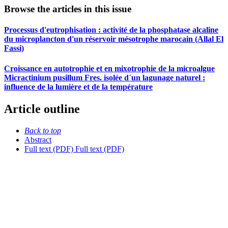
Browse the articles in this issue
Processus d'eutrophisation : activité de la phosphatase alcaline
du microplancton d'un réservoir mésotrophe marocain (Allal El
Fassi)
Croissance en autotrophie et en mixotrophie de la microalgue
Micractinium pusillum Fres. isolée d´un lagunage naturel :
influence de la lumière et de la température
Article outline
Back to top
Abstract
Full text (PDF)
Full text (PDF)