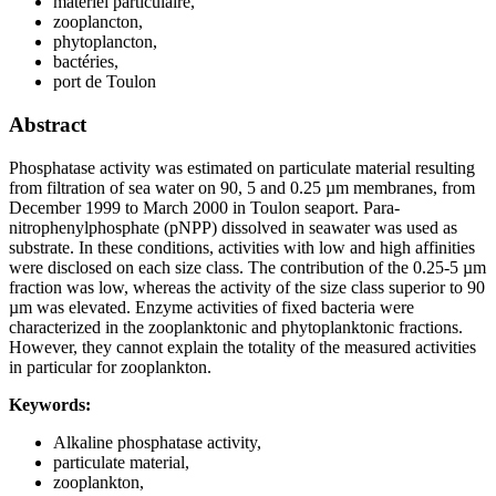
matériel particulaire,
zooplancton,
phytoplancton,
bactéries,
port de Toulon
Abstract
Phosphatase activity was estimated on particulate material resulting
from filtration of sea water on 90, 5 and 0.25 µm membranes, from
December 1999 to March 2000 in Toulon seaport. Para-
nitrophenylphosphate (pNPP) dissolved in seawater was used as
substrate. In these conditions, activities with low and high affinities
were disclosed on each size class. The contribution of the 0.25-5 µm
fraction was low, whereas the activity of the size class superior to 90
µm was elevated. Enzyme activities of fixed bacteria were
characterized in the zooplanktonic and phytoplanktonic fractions.
However, they cannot explain the totality of the measured activities
in particular for zooplankton.
Keywords:
Alkaline phosphatase activity,
particulate material,
zooplankton,