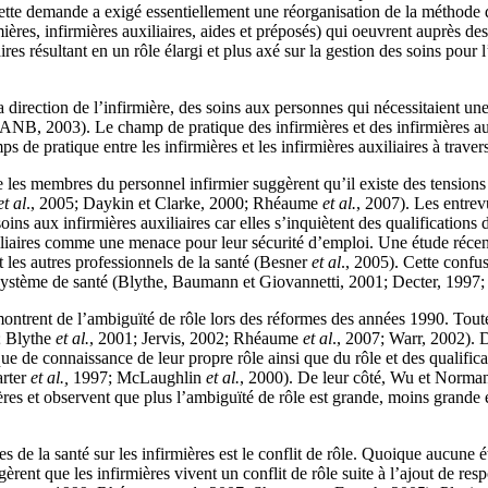
Cette demande a exigé essentiellement une réorganisation de la méthode
rmières, infirmières auxiliaires, aides et préposés) qui oeuvrent auprès 
liaires résultant en un rôle élargi et plus axé sur la gestion des soins pou
a direction de l’infirmière, des soins aux personnes qui nécessitaient u
ANB, 2003). Le champ de pratique des infirmières et des infirmières aux
e pratique entre les infirmières et les infirmières auxiliaires à travers
re les membres du personnel infirmier suggèrent qu’il existe des tensions 
et al
., 2005; Daykin et Clarke, 2000; Rhéaume
et al.
, 2007). Les entre
 soins aux infirmières auxiliaires car elles s’inquiètent des qualificat
uxiliaires comme une menace pour leur sécurité d’emploi. Une étude réc
et les autres professionnels de la santé (Besner
et al
., 2005). Cette confu
du système de santé (Blythe, Baumann et Giovannetti, 2001; Decter, 199
émontrent de l’ambiguïté de rôle lors des réformes des années 1990. Toute
; Blythe
et al.
, 2001; Jervis, 2002; Rhéaume
et al
., 2007; Warr, 2002). D’
que de connaissance de leur propre rôle ainsi que du rôle et des qualific
arter
et al.,
1997; McLaughlin
et al.
, 2000). De leur côté, Wu et Norman (
mières et observent que plus l’ambiguïté de rôle est grande, moins grande 
 de la santé sur les infirmières est le conflit de rôle. Quoique aucune é
gèrent que les infirmières vivent un conflit de rôle suite à l’ajout de res