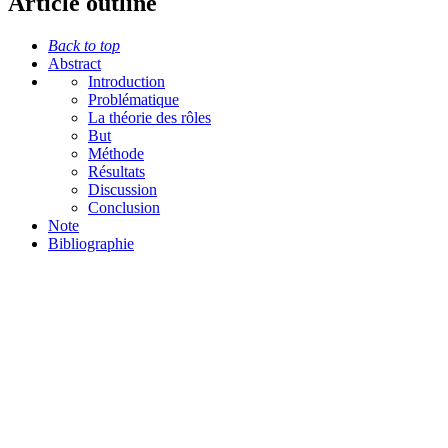
Article outline
Back to top
Abstract
Introduction
Problématique
La théorie des rôles
But
Méthode
Résultats
Discussion
Conclusion
Note
Bibliographie