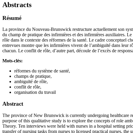
Abstracts
Résumé
La province du Nouveau-Brunswick restructure actuellement son système 
du champ de pratique des infirmières et des infirmières auxiliaires. Le
rôle dans le contexte des réformes de la santé. Le cadre conceptuel cho
entrevues montre que les infirmières vivent de l’ambiguïté dans leur rô
chacun. Le conflit de rôle, d’autre part, découle de l’excès de responsab
Mots-clés:
réformes du système de santé,
champs de pratique,
ambiguïté de rôle,
conflit de rôle,
organisation du travail
Abstract
The province of New Brunswick is currently undergoing healthcare restr
purpose of this qualitative study is to explore the concepts of role a
Theory. Ten interviews were held with nurses in a hospital setting prior
transfer of nursing tasks from nurses to licensed practical nurses, the