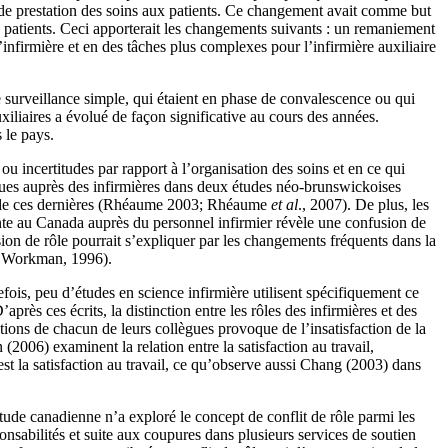
 de prestation des soins aux patients. Ce changement avait comme but
des patients. Ceci apporterait les changements suivants : un remaniement
r l’infirmière et en des tâches plus complexes pour l’infirmière auxiliaire
ne surveillance simple, qui étaient en phase de convalescence ou qui
iliaires a évolué de façon significative au cours des années.
 le pays.
ou incertitudes par rapport à l’organisation des soins et en ce qui
vues auprès des infirmières dans deux études néo-brunswickoises
ions de ces dernières (Rhéaume 2003; Rhéaume
et al
., 2007). De plus, les
ente au Canada auprès du personnel infirmier révèle une confusion de
sion de rôle pourrait s’expliquer par les changements fréquents dans la
7; Workman, 1996).
fois, peu d’études en science infirmière utilisent spécifiquement ce
après ces écrits, la distinction entre les rôles des infirmières et des
ations de chacun de leurs collègues provoque de l’insatisfaction de la
2006) examinent la relation entre la satisfaction au travail,
est la satisfaction au travail, ce qu’observe aussi Chang (2003) dans
tude canadienne n’a exploré le concept de conflit de rôle parmi les
ponsabilités et suite aux coupures dans plusieurs services de soutien