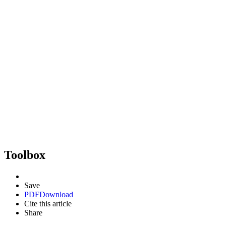
Toolbox
Save
PDF
Download
Cite this article
Share