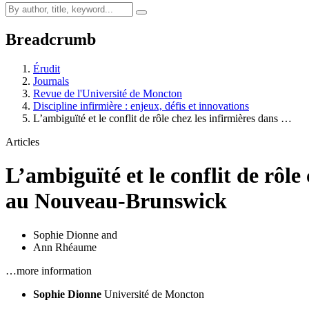
Breadcrumb
Érudit
Journals
Revue de l'Université de Moncton
Discipline infirmière : enjeux, défis et innovations
L’ambiguïté et le conflit de rôle chez les infirmières dans …
Articles
L’ambiguïté et le conflit de rôle 
au Nouveau-Brunswick
Sophie Dionne
and
Ann Rhéaume
…more information
Sophie Dionne
Université de Moncton