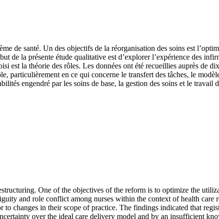
de santé. Un des objectifs de la réorganisation des soins est l’optimis
 but de la présente étude qualitative est d’explorer l’expérience des infi
isi est la théorie des rôles. Les données ont été recueillies auprès de d
le, particulièrement en ce qui concerne le transfert des tâches, le modè
ilités engendré par les soins de base, la gestion des soins et le travail d
ucturing. One of the objectives of the reform is to optimize the utiliza
mbiguity and role conflict among nurses within the context of health car
 to changes in their scope of practice. The findings indicated that regis
 uncertainty over the ideal care delivery model and by an insufficient kn