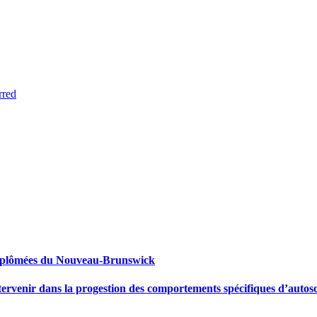
rred
s diplômées du Nouveau-Brunswick
tervenir dans la progestion des comportements spécifiques d’autos