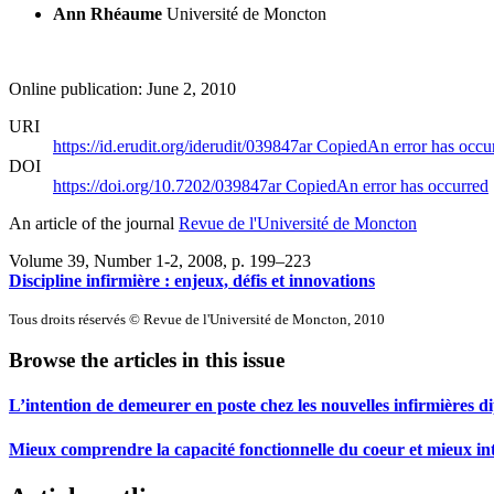
Ann Rhéaume
Université de Moncton
Online publication: June 2, 2010
URI
https://id.erudit.org/iderudit/039847ar
Copied
An error has occu
DOI
https://doi.org/10.7202/039847ar
Copied
An error has occurred
An article of the journal
Revue de l'Université de Moncton
Volume 39, Number 1-2, 2008
, p. 199–223
Discipline infirmière : enjeux, défis et innovations
Tous droits réservés © Revue de l'Université de Moncton, 2010
Browse the articles in this issue
L’intention de demeurer en poste chez les nouvelles infirmière
Mieux comprendre la capacité fonctionnelle du coeur et mieux in