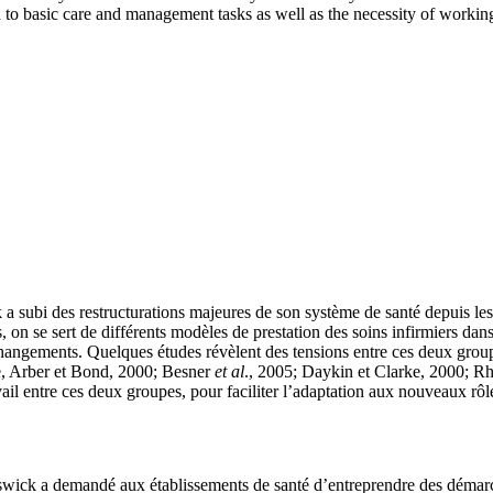
ted to basic care and management tasks as well as the necessity of workin
subi des restructurations majeures de son système de santé depuis les 
n se sert de différents modèles de prestation des soins infirmiers dans 
ces changements. Quelques études révèlent des tensions entre ces deux gro
se, Arber et Bond, 2000; Besner
et al
., 2005; Daykin et Clarke, 2000; R
vail entre ces deux groupes, pour faciliter l’adaptation aux nouveaux rôle
wick a demandé aux établissements de santé d’entreprendre des démarc