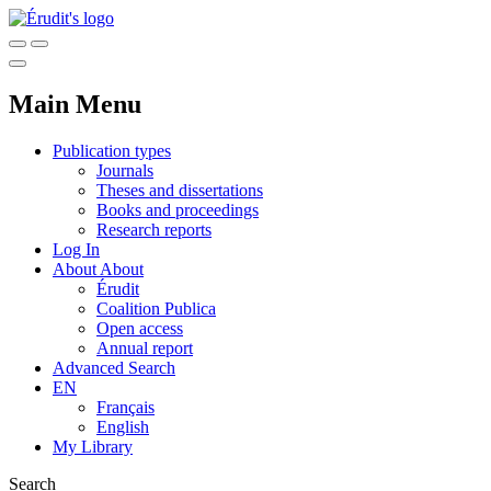
Main Menu
Publication types
Journals
Theses and dissertations
Books and proceedings
Research reports
Log In
About
About
Érudit
Coalition Publica
Open access
Annual report
Advanced Search
EN
Français
English
My Library
Search