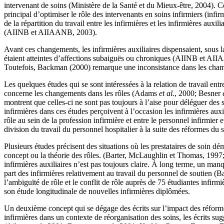
intervenant de soins (Ministère de la Santé et du Mieux-être, 2004). 
principal d’optimiser le rôle des intervenants en soins infirmiers (infi
de la répartition du travail entre les infirmières et les infirmières auxi
(AIINB et AIIAANB, 2003).
Avant ces changements, les infirmières auxiliaires dispensaient, sous l
étaient atteintes d’affections subaiguës ou chroniques (AIINB et AIIA
Toutefois, Backman (2000) remarque une inconsistance dans les champs d
Les quelques études qui se sont intéressées à la relation de travail ent
concerne les changements dans les rôles (Adams
et al.
, 2000; Besner
montrent que celles-ci ne sont pas toujours à l’aise pour déléguer des
infirmières dans ces études perçoivent à l’occasion les infirmières a
rôle au sein de la profession infirmière et entre le personnel infirmier 
division du travail du personnel hospitalier à la suite des réformes 
Plusieurs études précisent des situations où les prestataires de soin d
concept ou la théorie des rôles. (Barter, McLaughlin et Thomas, 1997
infirmières auxiliaires n’est pas toujours claire. À long terme, un man
part des infirmières relativement au travail du personnel de soutien (B
l’ambiguïté de rôle et le conflit de rôle auprès de 75 étudiantes infir
son étude longitudinale de nouvelles infirmières diplômées.
Un deuxième concept qui se dégage des écrits sur l’impact des réformes
infirmières dans un contexte de réorganisation des soins, les écrits sug