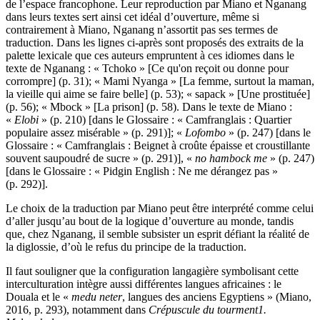
de l’espace francophone. Leur reproduction par Miano et Nganang
dans leurs textes sert ainsi cet idéal d’ouverture, même si
contrairement à Miano, Nganang n’assortit pas ses termes de
traduction. Dans les lignes ci-après sont proposés des extraits de la
palette lexicale que ces auteurs empruntent à ces idiomes dans le
texte de Nganang : « Tchoko » [Ce qu'on reçoit ou donne pour
corrompre] (p. 31); « Mami Nyanga » [La femme, surtout la maman,
la vieille qui aime se faire belle] (p. 53); « sapack » [Une prostituée]
(p. 56); « Mbock » [La prison] (p. 58). Dans le texte de Miano :
«
Elobi
» (p. 210) [dans le Glossaire : « Camfranglais : Quartier
populaire assez misérable » (p. 291)]; «
Lofombo
» (p. 247) [dans le
Glossaire : « Camfranglais : Beignet à croûte épaisse et croustillante
souvent saupoudré de sucre » (p. 291)], «
no hambock me
» (p. 247)
[dans le Glossaire : « Pidgin English : Ne me dérangez pas »
(p. 292)].
Le choix de la traduction par Miano peut être interprété comme celui
d’aller jusqu’au bout de la logique d’ouverture au monde, tandis
que, chez Nganang, il semble subsister un esprit défiant la réalité de
la diglossie, d’où le refus du principe de la traduction.
Il faut souligner que la configuration langagière symbolisant cette
interculturation intègre aussi différentes langues africaines : le
Douala et le «
medu neter
, langues des anciens Egyptiens » (Miano,
2016, p. 293), notamment dans
Crépuscule du tourment
1.