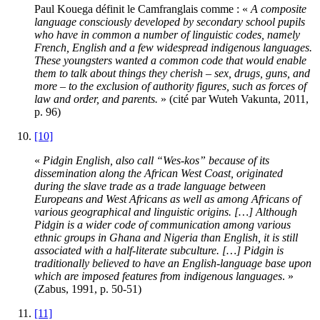
Paul Kouega définit le Camfranglais comme : «
A composite
language consciously developed by secondary school pupils
who have in common a number of linguistic codes, namely
French, English and a few widespread indigenous languages.
These youngsters wanted a common code that would enable
them to talk about things they cherish – sex, drugs, guns, and
more – to the exclusion of authority figures, such as forces of
law and order, and parents.
» (cité par Wuteh Vakunta, 2011,
p. 96)
[10]
«
Pidgin English, also call “Wes-kos” because of its
dissemination along the African West Coast, originated
during the slave trade as a trade language between
Europeans and West Africans as well as among Africans of
various geographical and linguistic origins. […] Although
Pidgin is a wider code of communication among various
ethnic groups in Ghana and Nigeria than English, it is still
associated with a half-literate subculture. […] Pidgin is
traditionally believed to have an English-language base upon
which are imposed features from indigenous languages
. »
(Zabus, 1991, p. 50-51)
[11]