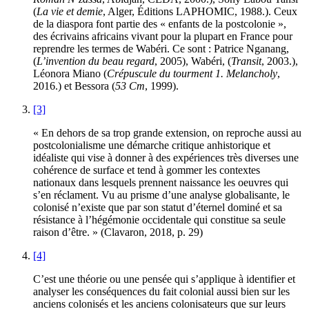
(
La vie et demie
, Alger, Éditions LAPHOMIC, 1988.). Ceux
de la diaspora font partie des « enfants de la postcolonie »,
des écrivains africains vivant pour la plupart en France pour
reprendre les termes de Wabéri. Ce sont : Patrice Nganang,
(
L’invention du beau regard
, 2005), Wabéri, (
Transit
, 2003.),
Léonora Miano (
Crépuscule du tourment 1. Melancholy
,
2016.) et Bessora (
53 Cm
, 1999).
[3]
« En dehors de sa trop grande extension, on reproche aussi au
postcolonialisme une démarche critique anhistorique et
idéaliste qui vise à donner à des expériences très diverses une
cohérence de surface et tend à gommer les contextes
nationaux dans lesquels prennent naissance les oeuvres qui
s’en réclament. Vu au prisme d’une analyse globalisante, le
colonisé n’existe que par son statut d’éternel dominé et sa
résistance à l’hégémonie occidentale qui constitue sa seule
raison d’être. » (Clavaron, 2018, p. 29)
[4]
C’est une théorie ou une pensée qui s’applique à identifier et
analyser les conséquences du fait colonial aussi bien sur les
anciens colonisés et les anciens colonisateurs que sur leurs