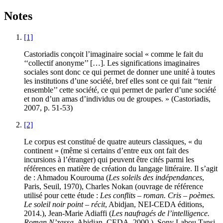
Notes
[1]
Castoriadis conçoit l’imaginaire social « comme le fait du
‘‘collectif anonyme’’ […]. Les significations imaginaires
sociales sont donc ce qui permet de donner une unité à toutes
les institutions d’une société, bref elles sont ce qui fait ‘‘tenir
ensemble’’ cette société, ce qui permet de parler d’une société
et non d’un amas d’individus ou de groupes. » (Castoriadis,
2007, p. 51-53)
[2]
Le corpus est constitué de quatre auteurs classiques, « du
continent » (même si certains d’entre eux ont fait des
incursions à l’étranger) qui peuvent être cités parmi les
références en matière de création du langage littéraire. Il s’agit
de : Ahmadou Kourouma (
Les soleils des indépendances
,
Paris, Seuil, 1970), Charles Nokan (ouvrage de référence
utilisé pour cette étude :
Les conflits – roman. Cris – poèmes.
Le soleil noir point – récit
, Abidjan, NEI-CEDA éditions,
2014.), Jean-Marie Adiaffi (
Les naufragés de l’intelligence.
Roman N’zassa
, Abidjan, CEDA, 2000.), Sony Labou Tansi