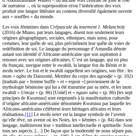
d’Abdourahmane Wabéri – où aucune voix centrale ne joue le rôle
de narrateur –, où la superposition et/ou l’imbrication des voix
produit une langue littéraire au contenu diversifié également ouverte
aux « souffles » du monde.
Les voix féminines dans
Crépuscule du tourment 1. Melancholy
(2016) de Miano, par leurs langages, disent non seulement leurs
origines géographiques, sociales, ethniques, mais aussi, pour
certaines, leur quête de soi, plus précisément leur quête de voies de
redéfinition de soi. Le langage du personnage d’Amandla dénote
autant son identité d’Africaine-américaine que son aspiration à
renouer avec ses origines africaines. C’est un langage, qui en plus
du français, navigue entre le swahili, la langue fon du Bénin et le
medu neter
. Le fon et le swahili rappellent ses origines, son être : les
mots «
agbo
du Danxomè, Membre du corps des
agoodje
» (p. 102)
[traduits par « femme buffle » et « espoir »] proviennent de la
mythologie béninoise qui lui a été transmise par sa mère, et les mots
swahili «
Umoja
» (p. 86) [Unité] et «
nguzo saba
» (p. 86) [les sept
principes de
Kwanzaa
] sont empruntés à la manifestation culturelle
d’origine africaine-américaine dénommée
Kwanzaa
par laquelle les
Africains-américains célèbrent leurs héritages africains et leurs
réalisations.
[11]
Le
medu neter
est la langue symbole de l’avenir
qu’elle rêve, un avenir où les Noirs, les « kémites » (p. 84) dans son
langage, maîtriseront leur « tradition intellectuelle et spirituelle. Sous
tous ses aspects. […] De façon que la modernité ne nous sépare pas,