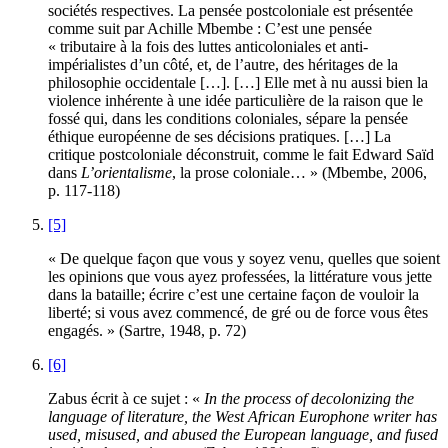
sociétés respectives. La pensée postcoloniale est présentée
comme suit par Achille Mbembe : C’est une pensée
« tributaire à la fois des luttes anticoloniales et anti-
impérialistes d’un côté, et, de l’autre, des héritages de la
philosophie occidentale […]. […] Elle met à nu aussi bien la
violence inhérente à une idée particulière de la raison que le
fossé qui, dans les conditions coloniales, sépare la pensée
éthique européenne de ses décisions pratiques. […] La
critique postcoloniale déconstruit, comme le fait Edward Saïd
dans
L’orientalisme
, la prose coloniale… » (Mbembe, 2006,
p. 117-118)
[5]
« De quelque façon que vous y soyez venu, quelles que soient
les opinions que vous ayez professées, la littérature vous jette
dans la bataille; écrire c’est une certaine façon de vouloir la
liberté; si vous avez commencé, de gré ou de force vous êtes
engagés. » (Sartre, 1948, p. 72)
[6]
Zabus écrit à ce sujet : «
In the process of decolonizing the
language of literature, the West African Europhone writer has
used, misused, and abused the European language, and fused