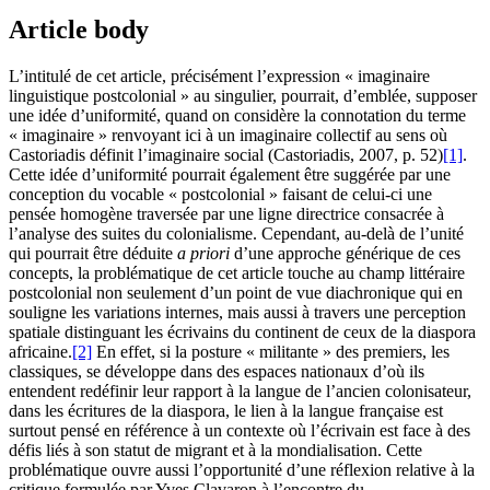
Article body
L’intitulé de cet article, précisément l’expression « imaginaire
linguistique postcolonial » au singulier, pourrait, d’emblée, supposer
une idée d’uniformité, quand on considère la connotation du terme
« imaginaire » renvoyant ici à un imaginaire collectif au sens où
Castoriadis définit l’imaginaire social (Castoriadis, 2007, p. 52)
[1]
.
Cette idée d’uniformité pourrait également être suggérée par une
conception du vocable « postcolonial » faisant de celui-ci une
pensée homogène traversée par une ligne directrice consacrée à
l’analyse des suites du colonialisme. Cependant, au-delà de l’unité
qui pourrait être déduite
a priori
d’une approche générique de ces
concepts, la problématique de cet article touche au champ littéraire
postcolonial non seulement d’un point de vue diachronique qui en
souligne les variations internes, mais aussi à travers une perception
spatiale distinguant les écrivains du continent de ceux de la diaspora
africaine.
[2]
En effet, si la posture « militante » des premiers, les
classiques, se développe dans des espaces nationaux d’où ils
entendent redéfinir leur rapport à la langue de l’ancien colonisateur,
dans les écritures de la diaspora, le lien à la langue française est
surtout pensé en référence à un contexte où l’écrivain est face à des
défis liés à son statut de migrant et à la mondialisation. Cette
problématique ouvre aussi l’opportunité d’une réflexion relative à la
critique formulée par Yves Clavaron à l’encontre du