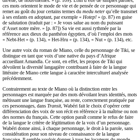
dit-elle, de nous-mêmes. » (p. 109). Loin d’être de simples paroles,
ces mots orientent le mode de vie et de pensée de ce personnage qui
remet au goût du jour certains termes du
medu neter
qu’elle transmet
à ses enfants en adoptant, par exemple «
Hotep!
» (p. 87) en guise
de salutation (traduit par : « Je vous salue au nom du puissant
d’Asset notre mère. » [p. 87]) Sa vie est aussi rythmée par la
référence aux dieux du panthéon égyptien, d’où l’emploi des mots
« Nebt-Het » (p. 134), « Het-Hru » (p. 134), « Nut » (p. 134), etc.
Une autre voix du roman de Miano, celle du personnage de Tiki, se
distingue en tant que voix d’une native du pays d’Afrique
accueillant Amandla. Ce sont, en effet, les propos de Tiki qui
dévoilent la diversité langagière contribuant à faire de la langue
littéraire de Miano cette langue à caractère interculturel analysée
précédemment.
Contrairement au texte de Miano où la distinction entre les
personnages est marquée par des mots dévoilant leurs identités, mots
métissant une langue française, au reste, correctement pratiquée par
ces personnages, dans
Transit
, Wabéri fait le choix d’opérer cette
différenciation des voix de son récit en référence à la maîtrise ou non
des normes du français. Cette option paraît comme le refus de faire
de la langue le critère de légitimation de la voix d’un personnage.
Wabéri donne ainsi, à chaque personnage, le droit à la parole, sans
considération pour son niveau de connaissance de la langue
française. Il semble vouloir donner à tous les locuteurs du monde