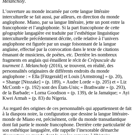
Melancholy
.
L’ouverture au monde incarnée par cette langue littéraire
interculturelle se fait aussi, par ailleurs, en direction du monde
anglophone. Miano, par sa langue littéraire, jette un pont entre la
francophonie et l’anglophonie. Si la part francophone de cette
géographie langagière est traduite par l’esthétique linguistique
interculturelle précédemment décrite, celle relative à l’univers
anglophone est figurée par un usage foisonnant de la langue
anglaise, effectué par la convocation dans le texte de citations
émanant de musiciens, de poètes, etc. Derrière les nombreux
fragments en anglais qui émaillent le récit de
Crépuscule du
tourment 1. Melancholy
(2016), se trouvent, en réalité, des
personnalités originaires de différents endroits du monde
anglophone : « Ella [Fitzgerald] et Louis [Armstrong] » (p. 20),
« Shange [Ntozake] » (p. 189), « Audre Lorde » (p. 205) et « Liz
McComb » (p. 192) sont des États-Unis; « Brathwaite » (p. 293),
de la Barbade; « Lorna Goodison » (p. 139), de la Jamaïque; « Ayi
Kwei Armah » (p. 83) du Nigeria.
Au regard des origines de ces personnalités qui appartiennent de fait
à la diaspora noire, la configuration que dessine la langue littéraire-
monde de Miano est, précisément, celle du monde transatlantique
dont fait partie le monde francophone. Derrière cette particularité de
son esthétique langagière, elle rappelle l’inexorable démarche