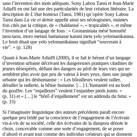
sans l’invention des mots adéquats. Sony Labou Tansi et Jean-Marie
Adiaffi en ont fait une des particularités de leur création littéraire. La
description de
L’état honteux
(Tansi, 1981) qu’opère Sony Labou
Tansi dans
La vie et demie
appelle ainsi ses néologismes, maintes
fois cités par la critique, de « chaïdanisé », « tropicalités », et même
l’invention d’un langage de fous : « Gronaniniata mésé botouété
taou-taou, moro metani bamanasar karani meta yelo yelomanikatana.
Le bruit disait que yelo yelomanikatana signifiait “souverain à
vie”. » (p. 128)
Quant à Jean-Marie Adiaffi (2000), il se fait le héraut d’un langage
d’invention urbaine décrivant les dangereuses pratiques citadines de
jeunes désespérés, défiant des dangers au péril de leurs vies qui ne
semblent plus avoir que peu de valeur à leurs yeux, dans une jungle
urbaine qui les déshumanise : « Les bôrailleurs veulent railler,
dérailler la raillerie, la bêtise humaine. […] L’humanité est au bord
du gouffre. Les “enjailleurs” veulent l’enjamber pieds joints. »
(p. 31) et « […] le “bôrô d’enjaillement” est un addenda du futur. »
(p. 33)
Si l’imaginaire linguistique des auteurs précédents paraît encore
quelque peu bridé par la conscience de l’engagement de l’écrivain
vis-à-vis de sa société, celle des écrivains de la diaspora dénote le
choix, concevable comme une sorte d’engagement, de se poser
d’abord et avant tout comme des individus créateurs qui se donnent