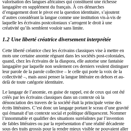
valorisation des langues africaines qui constituent une richesse
langagière en supplément du français. À ces démarches
d’engagement dont le pivot est la question identitaire, s’ajoutent
d’autres considérant la langue comme une institution vis-à-vis de
laquelle les écrivains postcoloniaux s’arrogent le droit à une
créativité qu’ils semblent vouloir sans limite.
1.2 Une liberté créatrice diversement interprétée
Cette liberté créatrice chez les écrivains classiques vise à mettre en
mots une certaine anomie régnant dans les sociétés post-coloniales,
quand, chez les écrivains de la diaspora, elle autorise une fantaisie
langagière par laquelle non seulement ces derniers veulent distinguer
leur parole de la parole collective – le celle qui porte la voix de la
collectivité –, mais aussi penser la langue littéraire en dehors et au-
delà de toute catégorie identitaire.
Le langage de l’anomie, en guise de rappel, est de ceux qui ont été
créés par les écrivains classiques dans un contexte où la
dénonciation des travers de la société était la principale veine des
écrits littéraires. C’est donc un langage portant le sceau d’une gravité
qui émanait d’un contexte social et politique déliquescent. Nommer
l’innommable et qualifier des situations surréalistes par l’invention
de fables littéraires ou par la représentation d’une réalité décadente
sous des traits grossis pour la rendre mieux visible ne pouvaient aller