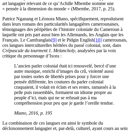
art langagier relevant de ce qu’Achille Mbembe nomme une
« pensée à la dimension du monde » (Mbembe, 2017, p. 25).
Patrice Nganang et Léonora Miano, spécifiquement, reproduisent
dans leurs romans des particularités langagières camerounaises,
témoignages des péripéties de l’histoire coloniale du Cameroun à
laquelle ont pris part aussi bien les Allemands, les Anglais que les
Français. Le Camfranglais
[9]
et le Pidgin English
[10]
camerounais,
ces langues interculturelles héritées du passé colonial, sont, dans
Crépuscule du tourment 1. Melancholy
, analysées par la voix
critique du personnage d’Ixora :
L’ancien parler colonial était ici renouvelé, bercé d’une
autre musique, enrichi d’images du crû, violenté aussi
par toutes sortes de libertés prises pour y forcer une
pensée différente, les coutures du parler colonial
craquaient, il volait en éclats et ses restes, ramassés à la
pelle puis rassemblés, formaient un idiome propre au
peuple d’ici, mais qui ne se refusait pas à ma
compréhension pour peu que je garde l’oreille tendue.
Miano, 2016, p. 195
La combinaison de ces langues est ainsi le symbole du
décloisonnement langagier et, par-delà, culturel, ayant cours au sein