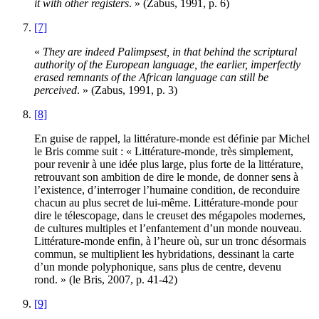
it with other registers
. » (Zabus, 1991, p. 6)
[7]
«
They are indeed Palimpsest, in that behind the scriptural
authority of the European language, the earlier, imperfectly
erased remnants of the African language can still be
perceived
. » (Zabus, 1991, p. 3)
[8]
En guise de rappel, la littérature-monde est définie par Michel
le Bris comme suit : « Littérature-monde, très simplement,
pour revenir à une idée plus large, plus forte de la littérature,
retrouvant son ambition de dire le monde, de donner sens à
l’existence, d’interroger l’humaine condition, de reconduire
chacun au plus secret de lui-même. Littérature-monde pour
dire le télescopage, dans le creuset des mégapoles modernes,
de cultures multiples et l’enfantement d’un monde nouveau.
Littérature-monde enfin, à l’heure où, sur un tronc désormais
commun, se multiplient les hybridations, dessinant la carte
d’un monde polyphonique, sans plus de centre, devenu
rond. » (le Bris, 2007, p. 41-42)
[9]