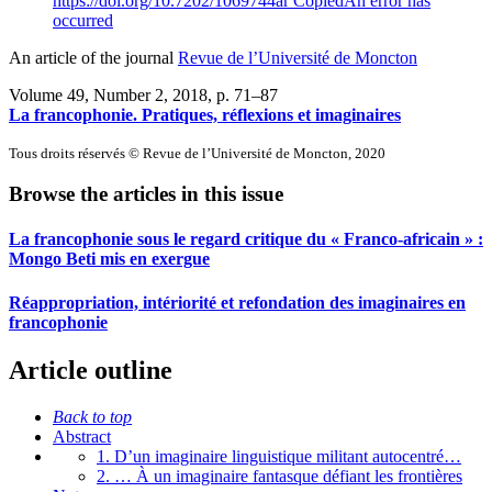
https://doi.org/10.7202/1069744ar
Copied
An error has
occurred
An article of the journal
Revue de l’Université de Moncton
Volume 49, Number 2, 2018
, p. 71–87
La francophonie. Pratiques, réflexions et imaginaires
Tous droits réservés © Revue de l’Université de Moncton, 2020
Browse the articles in this issue
La francophonie sous le regard critique du « Franco-africain » :
Mongo Beti mis en exergue
Réappropriation, intériorité et refondation des imaginaires en
francophonie
Article outline
Back to top
Abstract
1. D’un imaginaire linguistique militant autocentré…
2. … À un imaginaire fantasque défiant les frontières