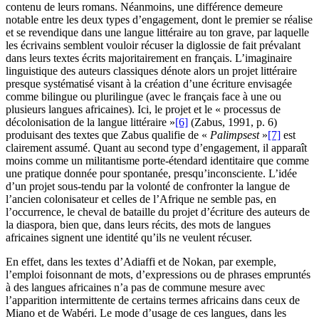
contenu de leurs romans. Néanmoins, une différence demeure
notable entre les deux types d’engagement, dont le premier se réalise
et se revendique dans une langue littéraire au ton grave, par laquelle
les écrivains semblent vouloir récuser la diglossie de fait prévalant
dans leurs textes écrits majoritairement en français. L’imaginaire
linguistique des auteurs classiques dénote alors un projet littéraire
presque systématisé visant à la création d’une écriture envisagée
comme bilingue ou plurilingue (avec le français face à une ou
plusieurs langues africaines). Ici, le projet et le « processus de
décolonisation de la langue littéraire »
[6]
(Zabus, 1991, p. 6)
produisant des textes que Zabus qualifie de «
Palimpsest
»
[7]
est
clairement assumé. Quant au second type d’engagement, il apparaît
moins comme un militantisme porte-étendard identitaire que comme
une pratique donnée pour spontanée, presqu’inconsciente. L’idée
d’un projet sous-tendu par la volonté de confronter la langue de
l’ancien colonisateur et celles de l’Afrique ne semble pas, en
l’occurrence, le cheval de bataille du projet d’écriture des auteurs de
la diaspora, bien que, dans leurs récits, des mots de langues
africaines signent une identité qu’ils ne veulent récuser.
En effet, dans les textes d’Adiaffi et de Nokan, par exemple,
l’emploi foisonnant de mots, d’expressions ou de phrases empruntés
à des langues africaines n’a pas de commune mesure avec
l’apparition intermittente de certains termes africains dans ceux de
Miano et de Wabéri. Le mode d’usage de ces langues, dans les