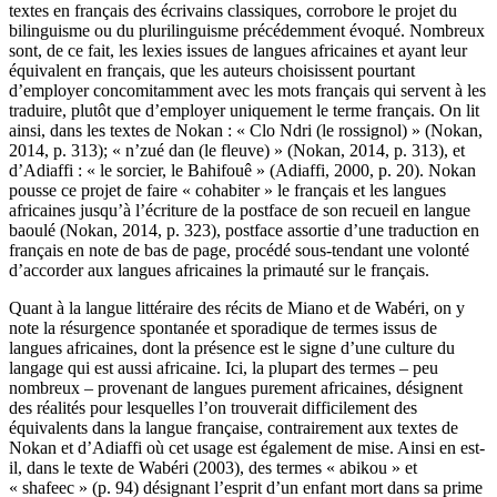
textes en français des écrivains classiques, corrobore le projet du
bilinguisme ou du plurilinguisme précédemment évoqué. Nombreux
sont, de ce fait, les lexies issues de langues africaines et ayant leur
équivalent en français, que les auteurs choisissent pourtant
d’employer concomitamment avec les mots français qui servent à les
traduire, plutôt que d’employer uniquement le terme français. On lit
ainsi, dans les textes de Nokan : « Clo Ndri (le rossignol) » (Nokan,
2014, p. 313); « n’zué dan (le fleuve) » (Nokan, 2014, p. 313), et
d’Adiaffi : « le sorcier, le Bahifouê » (Adiaffi, 2000, p. 20). Nokan
pousse ce projet de faire « cohabiter » le français et les langues
africaines jusqu’à l’écriture de la postface de son recueil en langue
baoulé (Nokan, 2014, p. 323), postface assortie d’une traduction en
français en note de bas de page, procédé sous-tendant une volonté
d’accorder aux langues africaines la primauté sur le français.
Quant à la langue littéraire des récits de Miano et de Wabéri, on y
note la résurgence spontanée et sporadique de termes issus de
langues africaines, dont la présence est le signe d’une culture du
langage qui est aussi africaine. Ici, la plupart des termes – peu
nombreux – provenant de langues purement africaines, désignent
des réalités pour lesquelles l’on trouverait difficilement des
équivalents dans la langue française, contrairement aux textes de
Nokan et d’Adiaffi où cet usage est également de mise. Ainsi en est-
il, dans le texte de Wabéri (2003), des termes « abikou » et
« shafeec » (p. 94) désignant l’esprit d’un enfant mort dans sa prime