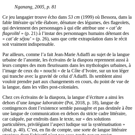
Nganang, 2005, p. 81
Ce jeu langagier trouve écho dans
53 cm
(1999) où Bessora, dans la
fable littéraire qu’elle élabore, dénature des légumes, des flageolets,
qui deviennent des personnages à qui elle attribue une «
cat’ de
flageolité
» (p. 21) à l’instar des personnages humains détenant des
«
cat’ de séjou’
» (p. 26), sans que cette extrapolation dans le récit
soit vraiment indispensable.
Par ailleurs, comme l’a fait Jean-Marie Adiaffi au sujet de la langue
urbaine de l’anomie, les écrivains de la diaspora reprennent aussi à
leurs comptes des mots fleurissants dans les mythologies urbaines, à
l’image de ceux du « nouchi » de la Côte d’Ivoire, sur un ton léger
qui tranche avec la gravité de celui d’Adiaffi. Ils semblent ainsi
vouloir prendre part aux changements en cours, du point de vue de
la langue, dans les villes post-coloniales.
Chez ces écrivains de la diaspora, la langue d’écriture a ainsi les
dehors d’une
langue laboratoire
(Pot, 2018, p. 18), langue de
contingences dont l’existence semble passagère et pas destinée à être
une langue de communication en dehors du stricte cadre littéraire,
car calquée, par endroits dans le texte, sur « des solutions
particulières, privilégiant l’aspect ludique sur la systématisation »
(
ibid
, p. 40). C’est, en fin de compte, une sorte de langue littéraire