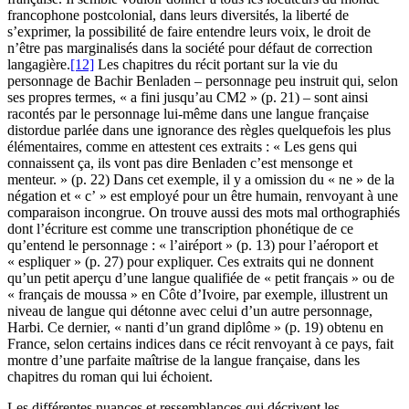
francophone postcolonial, dans leurs diversités, la liberté de
s’exprimer, la possibilité de faire entendre leurs voix, le droit de
n’être pas marginalisés dans la société pour défaut de correction
langagière.
[12]
Les chapitres du récit portant sur la vie du
personnage de Bachir Benladen – personnage peu instruit qui, selon
ses propres termes, « a fini jusqu’au CM2 » (p. 21) – sont ainsi
racontés par le personnage lui-même dans une langue française
distordue parlée dans une ignorance des règles quelquefois les plus
élémentaires, comme en attestent ces extraits : « Les gens qui
connaissent ça, ils vont pas dire Benladen c’est mensonge et
menteur. » (p. 22) Dans cet exemple, il y a omission du « ne » de la
négation et « c’ » est employé pour un être humain, renvoyant à une
comparaison incongrue. On trouve aussi des mots mal orthographiés
dont l’écriture est comme une transcription phonétique de ce
qu’entend le personnage : « l’airéport » (p. 13) pour l’aéroport et
« espliquer » (p. 27) pour expliquer. Ces extraits qui ne donnent
qu’un petit aperçu d’une langue qualifiée de « petit français » ou de
« français de moussa » en Côte d’Ivoire, par exemple, illustrent un
niveau de langue qui détonne avec celui d’un autre personnage,
Harbi. Ce dernier, « nanti d’un grand diplôme » (p. 19) obtenu en
France, selon certains indices dans ce récit renvoyant à ce pays, fait
montre d’une parfaite maîtrise de la langue française, dans les
chapitres du roman qui lui échoient.
Les différentes nuances et ressemblances qui décrivent les