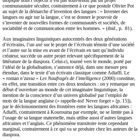
utopique dont l’objectif n’est pas sous-tendu par un projet
communautaire séculier, contrairement à ce que postule Olivier Pot
au sujet de la démarche d’invention des langues : « Inventer des
langues ou agir sur la langue, c’est se donner le pouvoir de
s’inventer de nouvelles formes de communautés et sociétés, de
sociabilité et de communication entre les hommes. » (
ibid.
, p. 81).
Aux imaginaires linguistiques autocentrés des deux générations
d’écrivains, l’un axé sur le projet de l’écrivain témoin d’une société
et l’autre sur la mise en avant de l’écrivain en tant qu’individu
créateur, succède un autre projet relevant spécifiquement de la
littérature de la diaspora. Celui-ci, tourné vers le monde, porté par
l’idéal de la globalisation, s’annonce déjà, dans une mesure peu
étendue, dans le texte d’un écrivain classique comme Adiaffi. Le
« roman
n’zassa
»
Les Naufragés de l’intelligence
(2000) constitue,
en effet, une transition entre ces deux tendances : on y remarque un
début d’ouverture au monde de cet imaginaire linguistique, la
mention de la conscience d’un univers globalisé par l’emploi de
mots de la langue anglaise (« rappelle-toi! Never forget » [p. 15]),
par le décloisonnement des frontières entre les langues africaines :
Adiaffi, contrairement à Kourouma par exemple, ne se limite pas à
l’usage de sa langue maternelle, mais utilise aussi d’autres langues
africaines et l’anglais. Ce phénomène transitoire reste cependant
marginal, contrairement à ce qui va se produire chez les auteurs de la
diaspora.