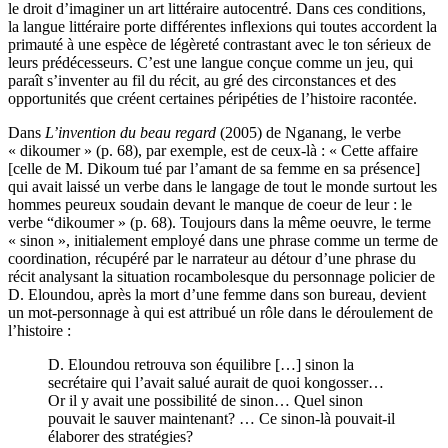
le droit d’imaginer un art littéraire autocentré. Dans ces conditions,
la langue littéraire porte différentes inflexions qui toutes accordent la
primauté à une espèce de légèreté contrastant avec le ton sérieux de
leurs prédécesseurs. C’est une langue conçue comme un jeu, qui
paraît s’inventer au fil du récit, au gré des circonstances et des
opportunités que créent certaines péripéties de l’histoire racontée.
Dans
L’invention du beau regard
(2005) de Nganang, le verbe
« dikoumer » (p. 68), par exemple, est de ceux-là : « Cette affaire
[celle de M. Dikoum tué par l’amant de sa femme en sa présence]
qui avait laissé un verbe dans le langage de tout le monde surtout les
hommes peureux soudain devant le manque de coeur de leur : le
verbe “dikoumer » (p. 68). Toujours dans la même oeuvre, le terme
« sinon », initialement employé dans une phrase comme un terme de
coordination, récupéré par le narrateur au détour d’une phrase du
récit analysant la situation rocambolesque du personnage policier de
D. Eloundou, après la mort d’une femme dans son bureau, devient
un mot-personnage à qui est attribué un rôle dans le déroulement de
l’histoire :
D. Eloundou retrouva son équilibre […] sinon la
secrétaire qui l’avait salué aurait de quoi kongosser…
Or il y avait une possibilité de sinon… Quel sinon
pouvait le sauver maintenant? … Ce sinon-là pouvait-il
élaborer des stratégies?