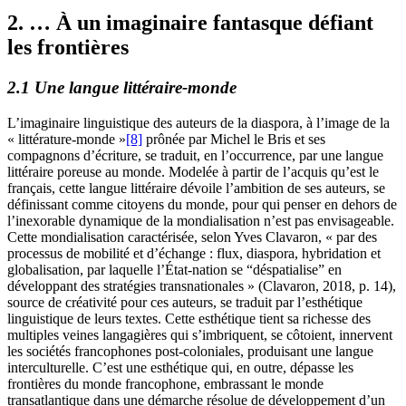
2. … À un imaginaire fantasque défiant
les frontières
2.1 Une langue littéraire-monde
L’imaginaire linguistique des auteurs de la diaspora, à l’image de la
« littérature-monde »
[8]
prônée par Michel le Bris et ses
compagnons d’écriture, se traduit, en l’occurrence, par une langue
littéraire poreuse au monde. Modelée à partir de l’acquis qu’est le
français, cette langue littéraire dévoile l’ambition de ses auteurs, se
définissant comme citoyens du monde, pour qui penser en dehors de
l’inexorable dynamique de la mondialisation n’est pas envisageable.
Cette mondialisation caractérisée, selon Yves Clavaron, « par des
processus de mobilité et d’échange : flux, diaspora, hybridation et
globalisation, par laquelle l’État-nation se “déspatialise” en
développant des stratégies transnationales » (Clavaron, 2018, p. 14),
source de créativité pour ces auteurs, se traduit par l’esthétique
linguistique de leurs textes. Cette esthétique tient sa richesse des
multiples veines langagières qui s’imbriquent, se côtoient, innervent
les sociétés francophones post-coloniales, produisant une langue
interculturelle. C’est une esthétique qui, en outre, dépasse les
frontières du monde francophone, embrassant le monde
transatlantique dans une démarche résolue de développement d’un