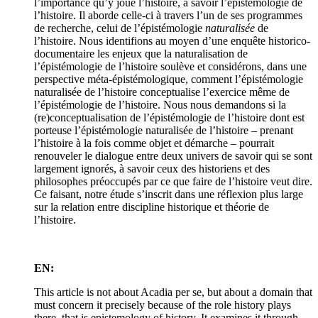
l’importance qu’y joue l’histoire, à savoir l’épistémologie de
l’histoire. Il aborde celle-ci à travers l’un de ses programmes
de recherche, celui de l’épistémologie
naturalisée
de
l’histoire. Nous identifions au moyen d’une enquête historico-
documentaire les enjeux que la naturalisation de
l’épistémologie de l’histoire soulève et considérons, dans une
perspective méta-épistémologique, comment l’épistémologie
naturalisée de l’histoire conceptualise l’exercice même de
l’épistémologie de l’histoire. Nous nous demandons si la
(re)conceptualisation de l’épistémologie de l’histoire dont est
porteuse l’épistémologie naturalisée de l’histoire – prenant
l’histoire à la fois comme objet et démarche – pourrait
renouveler le dialogue entre deux univers de savoir qui se sont
largement ignorés, à savoir ceux des historiens et des
philosophes préoccupés par ce que faire de l’histoire veut dire.
Ce faisant, notre étude s’inscrit dans une réflexion plus large
sur la relation entre discipline historique et théorie de
l’histoire.
EN:
This article is not about Acadia per se, but about a domain that
must concern it precisely because of the role history plays
there, that is epistemology of history. It examines it through