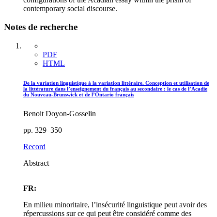
contemporary social discourse.
Notes de recherche
PDF
HTML
De la variation linguistique à la variation littéraire. Conception et utilisation de
la littérature dans l’enseignement du français au secondaire : le cas de l’Acadie
du Nouveau-Brunswick et de l’Ontario français
Benoit Doyon-Gosselin
pp. 329–350
Record
Abstract
FR:
En milieu minoritaire, l’insécurité linguistique peut avoir des
répercussions sur ce qui peut être considéré comme des