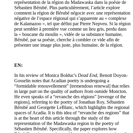
représentation de la région du Madawaska dans la poésie de
Sébastien Bérubé. Plus particulièrement, l’article explore
comment la région de Bérubé négocie avec une représentation
négative de l’espace régional qui s’apparente au « complexe
de Kalamazoo », tel que défini par Pierre Nepveu. Si la région
peut sembler à première vue comme un lieu gris, perdu dans
la « boucane du moulin », vidée de sa substance humaine,
Bérubé, par sa poésie, cherche à combler ce vide afin de
présenter une image plus juste, plus humaine, de la région.
EN:
In his review of Monica Bolduc's
Dead End
, Benoit Doyon-
Gosselin notes that Acadian poetry is undergoing a
“formidable renouvellement” [tremendous renewal] that relies
in large part on the quality of authors from outside Moncton.
He even speaks of a “revanche des régions” [revenge of the
regions], referring to the poetry of Jonathan Roy, Sébastien
Bérubé and Georgette LeBlanc, which highlights the regional
spaces of Acadia. It is this idea of “revanche des regions” that
is at the heart of this article through the study of the
representation of the Madawaska region in the poetry of
Sébastien Bérubé. Specifically, the paper explores how