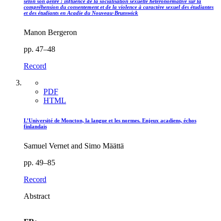
selon son genre : influence de la socialisation sexuelle
hétéronormative sur la
compréhension du consentement
et de la violence à caractère sexuel des étudiantes
et des étudiants en
Acadie du Nouveau-Brunswick
Manon Bergeron
pp. 47–48
Record
PDF
HTML
L’Université de Moncton, la langue et les normes. Enjeux acadiens, échos
finlandais
Samuel Vernet and Simo Määttä
pp. 49–85
Record
Abstract