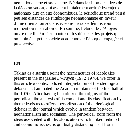
néonationalisme et socialisme. Né dans le sillon des idées de
la décolonisation, qui avaient initialement arrimé les enjeux
nationaux aux enjeux économiques, le périodique prend peu à
peu ses distances de l’idéologie néonationaliste en faveur
d’une orientation socialiste, voire marxiste-léniniste au
moment où il se saborde. En somme, l’étude de
L’Acayen
ouvre une fenêtre fascinante sur les débats et les projets qui
ont animé la petite société acadienne de l’époque, engagée et
prospective.
EN:
Taking as a starting point the hermeneutics of ideologies
present in the magazine
L’Acayen
(1972-1976), we offer in
this article a contextualized interpretation of the ideological
debates that animated the Acadian militants of the first half of
the 1970s. After having historicized the origins of the
periodical, the analysis of its content and its classification by
theme leads us to offer a periodization of the ideological
debates in the journal which evolve in tandem between
neonationalism and socialism. The periodical, born from the
ideas associated with decolonization which linked national
and economic issues, is gradually distancing itself from