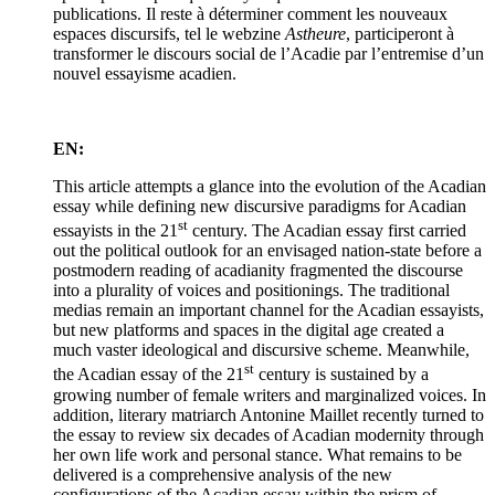
publications. Il reste à déterminer comment les nouveaux
espaces discursifs, tel le webzine
Astheure
, participeront à
transformer le discours social de l’Acadie par l’entremise d’un
nouvel essayisme acadien.
EN:
This article attempts a glance into the evolution of the Acadian
essay while defining new discursive paradigms for Acadian
st
essayists in the 21
century. The Acadian essay first carried
out the political outlook for an envisaged nation-state before a
postmodern reading of acadianity fragmented the discourse
into a plurality of voices and positionings. The traditional
medias remain an important channel for the Acadian essayists,
but new platforms and spaces in the digital age created a
much vaster ideological and discursive scheme. Meanwhile,
st
the Acadian essay of the 21
century is sustained by a
growing number of female writers and marginalized voices. In
addition, literary matriarch Antonine Maillet recently turned to
the essay to review six decades of Acadian modernity through
her own life work and personal stance. What remains to be
delivered is a comprehensive analysis of the new
configurations of the Acadian essay within the prism of