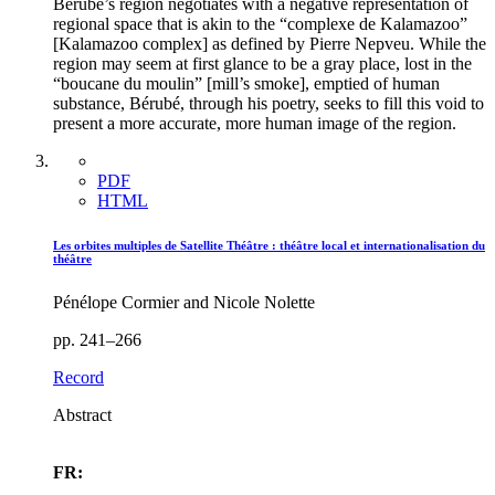
Bérubé’s region negotiates with a negative representation of
regional space that is akin to the “complexe de Kalamazoo”
[Kalamazoo complex] as defined by Pierre Nepveu. While the
region may seem at first glance to be a gray place, lost in the
“boucane du moulin” [mill’s smoke], emptied of human
substance, Bérubé, through his poetry, seeks to fill this void to
present a more accurate, more human image of the region.
PDF
HTML
Les orbites multiples de Satellite Théâtre : théâtre local et internationalisation du
théâtre
Pénélope Cormier and Nicole Nolette
pp. 241–266
Record
Abstract
FR: