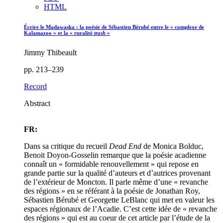
HTML
Écrire le Madawaska : la poésie de Sébastien Bérubé entre le « complexe de
Kalamazoo » et la « ruralité
trash
»
Jimmy Thibeault
pp. 213–239
Record
Abstract
FR:
Dans sa critique du recueil
Dead End
de Monica Bolduc,
Benoit Doyon-Gosselin remarque que la poésie acadienne
connaît un « formidable renouvellement » qui repose en
grande partie sur la qualité d’auteurs et d’autrices provenant
de l’extérieur de Moncton. Il parle même d’une « revanche
des régions » en se référant à la poésie de Jonathan Roy,
Sébastien Bérubé et Georgette LeBlanc qui met en valeur les
espaces régionaux de l’Acadie. C’est cette idée de « revanche
des régions » qui est au coeur de cet article par l’étude de la