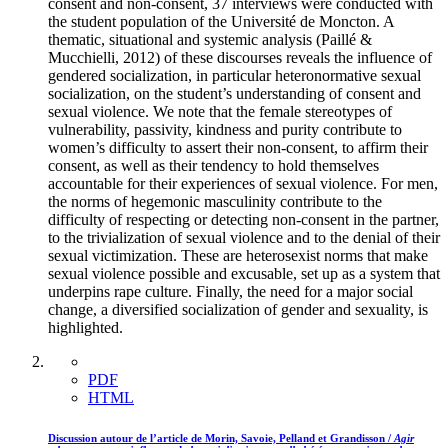
consent and non-consent, 37 interviews were conducted with
the student population of the Université de Moncton. A
thematic, situational and systemic analysis (Paillé &
Mucchielli, 2012) of these discourses reveals the influence of
gendered socialization, in particular heteronormative sexual
socialization, on the student’s understanding of consent and
sexual violence. We note that the female stereotypes of
vulnerability, passivity, kindness and purity contribute to
women’s difficulty to assert their non-consent, to affirm their
consent, as well as their tendency to hold themselves
accountable for their experiences of sexual violence. For men,
the norms of hegemonic masculinity contribute to the
difficulty of respecting or detecting non-consent in the partner,
to the trivialization of sexual violence and to the denial of their
sexual victimization. These are heterosexist norms that make
sexual violence possible and excusable, set up as a system that
underpins rape culture. Finally, the need for a major social
change, a diversified socialization of gender and sexuality, is
highlighted.
PDF
HTML
Discussion autour de l’article de Morin, Savoie, Pelland et Grandisson /
Agir