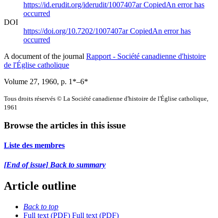
https://id.erudit.org/iderudit/1007407ar
Copied
An error has
occurred
DOI
https://doi.org/10.7202/1007407ar
Copied
An error has
occurred
A document of the journal
Rapport - Société canadienne d'histoire
de l'Église catholique
Volume 27, 1960
, p. 1*–6*
Tous droits réservés © La Société canadienne d'histoire de l'Église catholique,
1961
Browse the articles in this issue
Liste des membres
[End of issue] Back to summary
Article outline
Back to top
Full text (PDF)
Full text (PDF)