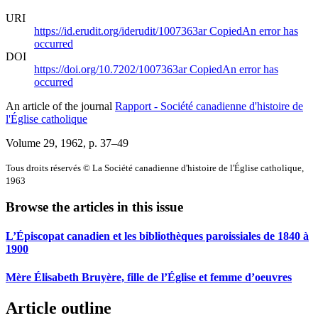
URI
https://id.erudit.org/iderudit/1007363ar
Copied
An error has
occurred
DOI
https://doi.org/10.7202/1007363ar
Copied
An error has
occurred
An article of the journal
Rapport - Société canadienne d'histoire de
l'Église catholique
Volume 29, 1962
, p. 37–49
Tous droits réservés © La Société canadienne d'histoire de l'Église catholique,
1963
Browse the articles in this issue
L’Épiscopat canadien et les bibliothèques paroissiales de 1840 à
1900
Mère Élisabeth Bruyère, fille de l’Église et femme d’oeuvres
Article outline