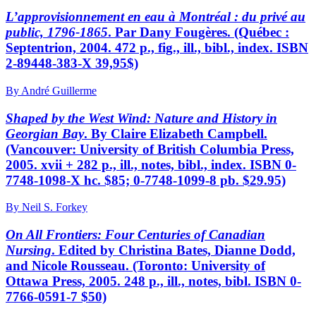
L’approvisionnement en eau à Montréal : du privé au
public, 1796-1865
. Par Dany Fougères. (Québec :
Septentrion, 2004. 472 p., fig., ill., bibl., index. ISBN
2-89448-383-X 39,95$)
By André Guillerme
Shaped by the West Wind: Nature and History in
Georgian Bay
. By Claire Elizabeth Campbell.
(Vancouver: University of British Columbia Press,
2005. xvii + 282 p., ill., notes, bibl., index. ISBN 0-
7748-1098-X hc. $85; 0-7748-1099-8 pb. $29.95)
By Neil S. Forkey
On All Frontiers: Four Centuries of Canadian
Nursing
. Edited by Christina Bates, Dianne Dodd,
and Nicole Rousseau. (Toronto: University of
Ottawa Press, 2005. 248 p., ill., notes, bibl. ISBN 0-
7766-0591-7 $50)