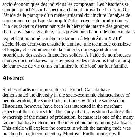
socio-économiques des individus les composant. Les historiens se
sont peu penchés sur l’aspect marchand du travail de l’artisan. Or,
l’étude de la pratique d’un métier artisanal doit inclure l’analyse de
son commerce, puisque la propriété des moyens de production est
l’un des facteurs déterminants de la hiérarchie interne des groupes
d’artisans. Dans cet article, nous présentons d’abord le contexte dans
e
lequel était pratiqué le métier de tanneur à Montréal au XVIII
siècle. Nous décrivons ensuite le tannage, une technique complexe
et longue, et le commerce de la tannerie, qui exigeait de son
propriétaire des assises financières solides. À l’aide de nombreuses
sources documentaires, nous avons suivi les individus tout au long
de leur cycle de vie et mis en lumière le rôle joué par leur famille.
Abstract
Studies of artisans in pre-industrial French Canada have
demonstrated the diversity in the socio-economic characteristics of
people working the same trade, or trades within the same sector.
Historians, however, have been less interested in the merchant
aspects of the artisan's life. The study of artisans should address the
ownership of the means of production, because it is one of the many
factors that have determined the internal hierarchy amongst artisans.
This article will explore the context in which the tanning trade was
practiced in eighteenth-century Montreal. Furthermore, it will