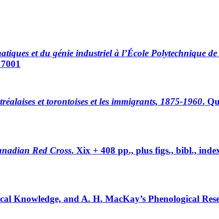
atiques et du génie industriel à l’École Polytechnique de
17001
réalaises et torontoises et les immigrants, 1875-1960
. Qu
Canadian Red Cross
. Xix + 408 pp., plus figs., bibl., i
cal Knowledge, and A. H. MacKay’s Phenological Rese