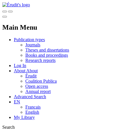
Main Menu
Publication types
Journals
Theses and dissertations
Books and proceedings
Research reports
Log In
About
About
Érudit
Coalition Publica
Open access
Annual report
Advanced Search
EN
Français
English
My Library
Search