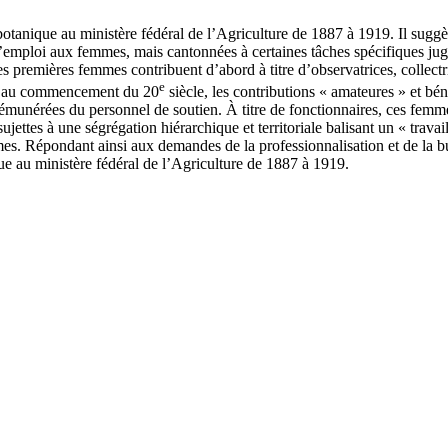
botanique au ministère fédéral de l’Agriculture de 1887 à 1919. Il suggèr
d’emploi aux femmes, mais cantonnées à certaines tâches spécifiques jug
, les premières femmes contribuent d’abord à titre d’observatrices, colle
e
 au commencement du 20
siècle, les contributions « amateures » et bé
nérées du personnel de soutien. À titre de fonctionnaires, ces femme
sujettes à une ségrégation hiérarchique et territoriale balisant un « tra
s. Répondant ainsi aux demandes de la professionnalisation et de la bure
e au ministère fédéral de l’Agriculture de 1887 à 1919.