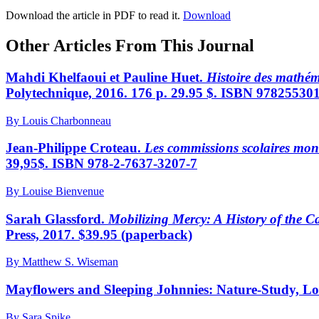
Download the article in PDF to read it.
Download
Other Articles From This Journal
Mahdi Khelfaoui et Pauline Huet.
Histoire des mathém
Polytechnique, 2016. 176 p. 29.95 $. ISBN 97825530
By Louis Charbonneau
Jean-Philippe Croteau.
Les commissions scolaires mont
39,95$. ISBN 978-2-7637-3207-7
By Louise Bienvenue
Sarah Glassford.
Mobilizing Mercy: A History of the 
Press, 2017. $39.95 (paperback)
By Matthew S. Wiseman
Mayflowers and Sleeping Johnnies: Nature-Study, Lo
By Sara Spike