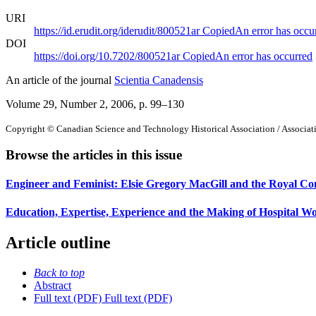
URI
https://id.erudit.org/iderudit/800521ar
Copied
An error has occu
DOI
https://doi.org/10.7202/800521ar
Copied
An error has occurred
An article of the journal
Scientia Canadensis
Volume 29, Number 2, 2006
, p. 99–130
Copyright © Canadian Science and Technology Historical Association / Associatio
Browse the articles in this issue
Engineer and Feminist: Elsie Gregory MacGill and the Royal Co
Education, Expertise, Experience and the Making of Hospital W
Article outline
Back to top
Abstract
Full text (PDF)
Full text (PDF)