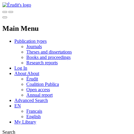
Main Menu
Publication types
Journals
Theses and dissertations
Books and proceedings
Research reports
Log In
About
About
Érudit
Coalition Publica
Open access
Annual report
Advanced Search
EN
Français
English
My Library
Search