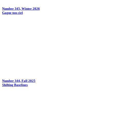
Number 345, Winter 2026
Gagne ton ciel
Number 344, Fall 2025
Shifting Baselines