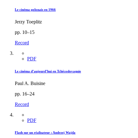
Le cinéma polonais en 1966
Jerzy Toeplitz
pp. 10–15
Record
PDF
Le cinéma d’aujourd’hui en Tchécoslovaquie
Paul A. Buisine
pp. 16–24
Record
PDF
Flash sur un réalisateur :
A
ndrzej Wajda