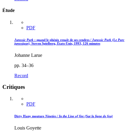
Étude
PDF
Jurassic Park
: quand le phénix renaît de ses cendres /
Jurassic Park (Le Parc
jurassique),
Steven Spielberg, États-Unis, 1993, 126 minutes
Johanne Larue
pp. 34–36
Record
Critiques
PDF
Dirty Hany mouture
Nineties
/
In the Line of fire (Sur la ligne de feu)
Louis Goyette