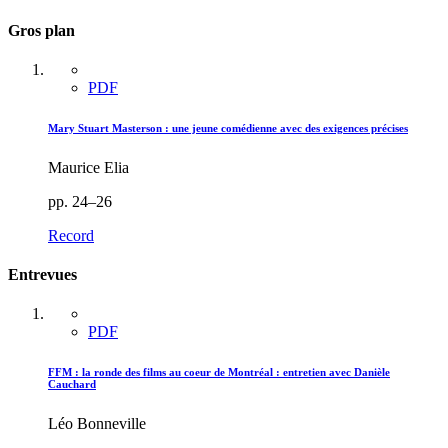
Gros plan
PDF
Mary Stuart Masterson : une jeune comédienne avec des exigences précises
Maurice Elia
pp. 24–26
Record
Entrevues
PDF
FFM : la ronde des films au coeur de Montréal : entretien avec Danièle
Cauchard
Léo Bonneville