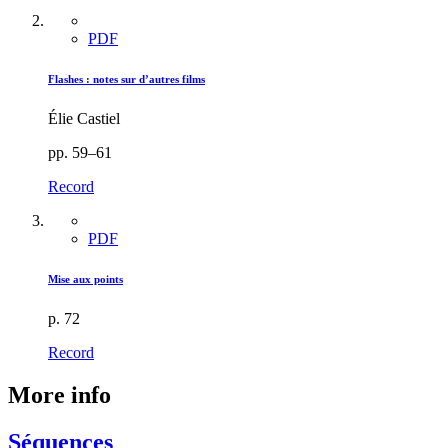
PDF
Flashes : notes sur d’autres films
Élie Castiel
pp. 59–61
Record
PDF
Mise aux points
p. 72
Record
More info
Séquences