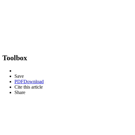
Toolbox
Save
PDF
Download
Cite this article
Share