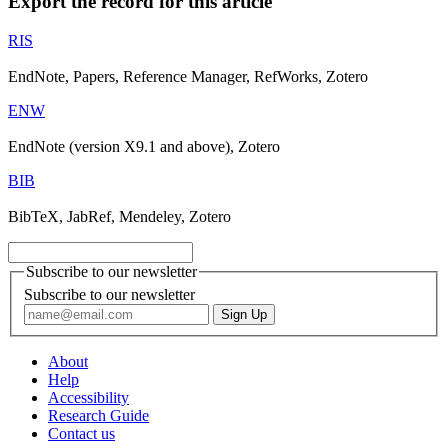
Export the record for this article
RIS
EndNote, Papers, Reference Manager, RefWorks, Zotero
ENW
EndNote (version X9.1 and above), Zotero
BIB
BibTeX, JabRef, Mendeley, Zotero
Subscribe to our newsletter
Subscribe to our newsletter
About
Help
Accessibility
Research Guide
Contact us