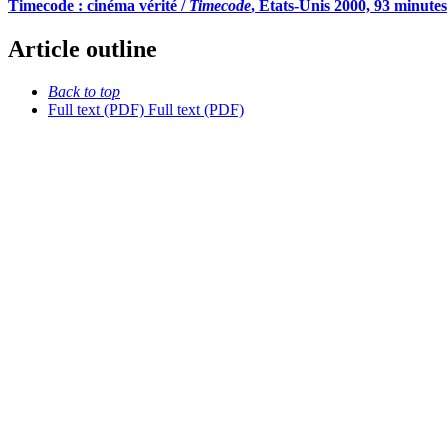
Timecode : cinéma vérité /
Timecode
, États-Unis 2000, 93 minutes
Article outline
Back to top
Full text (PDF)
Full text (PDF)