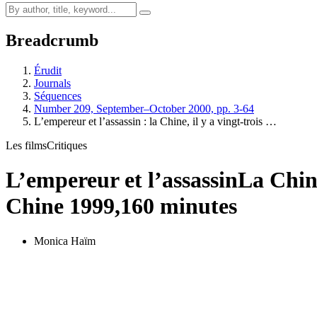
Breadcrumb
Érudit
Journals
Séquences
Number 209, September–October 2000, pp. 3-64
L’empereur et l’assassin : la Chine, il y a vingt-trois …
Les films
Critiques
L’empereur et l’assassin
La Chine
Chine 1999,160 minutes
Monica Haïm