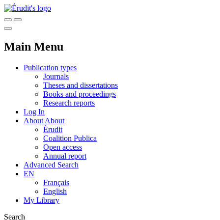
Main Menu
Publication types
Journals
Theses and dissertations
Books and proceedings
Research reports
Log In
About
About
Érudit
Coalition Publica
Open access
Annual report
Advanced Search
EN
Français
English
My Library
Search