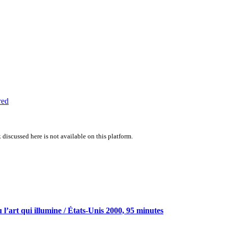
red
 discussed here is not available on this platform.
u l’art qui illumine / États-Unis 2000, 95 minutes