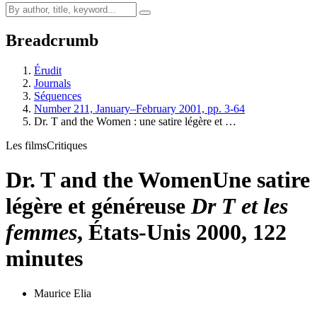
Breadcrumb
Érudit
Journals
Séquences
Number 211, January–February 2001, pp. 3-64
Dr. T and the Women : une satire légère et …
Les films
Critiques
Dr. T and the Women
Une satire
légère et généreuse
Dr T et les
femmes
, États-Unis 2000, 122
minutes
Maurice Elia