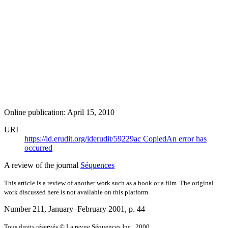
Online publication: April 15, 2010
URI
https://id.erudit.org/iderudit/59229ac
Copied
An error has
occurred
A review of the journal
Séquences
This article is a review of another work such as a book or a film. The original
work discussed here is not available on this platform.
Number 211, January–February 2001
, p. 44
Tous droits réservés © La revue Séquences Inc., 2000