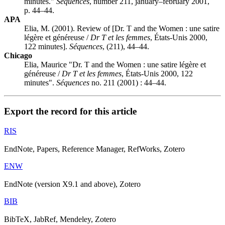
minutes."
Séquences
, number 211, january–february 2001,
p. 44–44.
APA
Elia, M. (2001). Review of [Dr. T and the Women : une satire
légère et généreuse /
Dr T et les femmes
, États-Unis 2000,
122 minutes].
Séquences
, (211), 44–44.
Chicago
Elia, Maurice "Dr. T and the Women : une satire légère et
généreuse /
Dr T et les femmes
, États-Unis 2000, 122
minutes".
Séquences
no. 211 (2001) : 44–44.
Export the record for this article
RIS
EndNote, Papers, Reference Manager, RefWorks, Zotero
ENW
EndNote (version X9.1 and above), Zotero
BIB
BibTeX, JabRef, Mendeley, Zotero