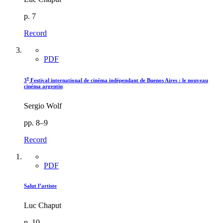
p. 7
Record
PDF
e
3
Festival international de cinéma indépendant de Buenos Aires : le nouveau
cinéma argentin
Sergio Wolf
pp. 8–9
Record
PDF
Salut l’artiste
Luc Chaput
p. 10