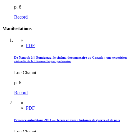
p. 6
Record
Manifestations
PDF
De Nanouk à l’Oumigmag, le cinéma documentaire au Canada : une exposition
virtuelle de la Cinémathèque québécoise
Luc Chaput
p. 6
Record
PDF
Présence autochtone 2001 — Terres en vues : histoires de guerre et de paix
Luc Chaput