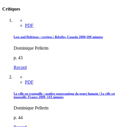
Critiques
PDF
Lost and Delirious : vertiges /
Rebelles
, Canada 2000,100 minutes
Dominique Pellerin
p. 43
Record
PDF
La ville est tranquille : sombre panoramique du genre humain /
La ville est
tranquille
, France 2000, 143 minutes
Dominique Pellerin
p. 44