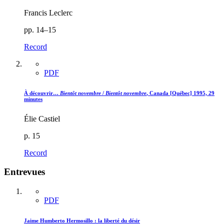
Francis Leclerc
pp. 14–15
Record
PDF
À découvrir…
Bientôt novembre
/
Bientôt novembre
, Canada [Québec] 1995, 29
minutes
Élie Castiel
p. 15
Record
Entrevues
PDF
Jaime Humberto Hermosillo : la liberté du désir