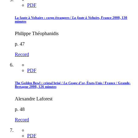
PDF
La faute à Voltaire : corps étrangers /
La faute à Voltaire
, France 2000, 130
minutes
Philippe Théophanidis
p. 47
Record
PDF
The Golden Bowl : cristal brisé /
La Coupe d’or
, États-Unis / France / Grande-
Bretagne 2000, 126 minutes
Alexandre Laforest
p. 48
Record
PDF