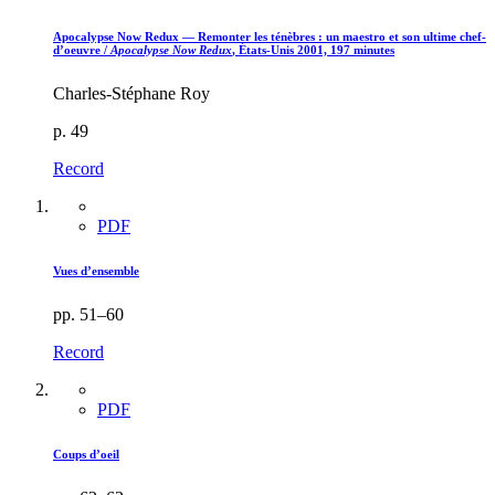
Apocalypse Now Redux — Remonter les ténèbres : un maestro et son ultime chef-
d’oeuvre /
Apocalypse Now Redux
, États-Unis 2001, 197 minutes
Charles-Stéphane Roy
p. 49
Record
PDF
Vues d’ensemble
pp. 51–60
Record
PDF
Coups d’oeil