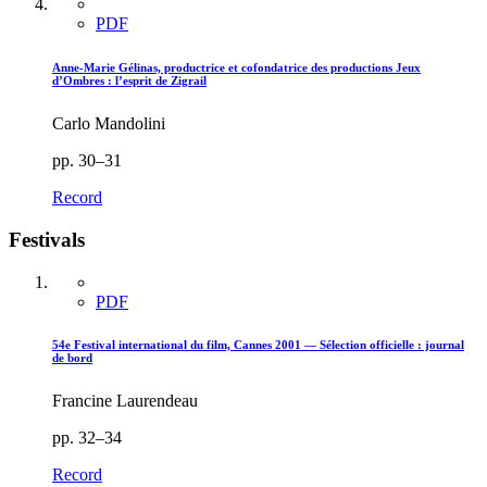
PDF
Anne-Marie Gélinas, productrice et cofondatrice des productions Jeux
d’Ombres : l’esprit de Zigrail
Carlo Mandolini
pp. 30–31
Record
Festivals
PDF
54e Festival international du film, Cannes 2001 — Sélection officielle : journal
de bord
Francine Laurendeau
pp. 32–34
Record