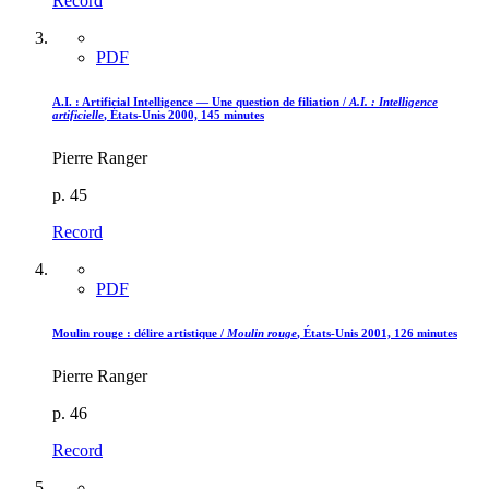
Record
PDF
A.I. : Artificial Intelligence — Une question de filiation /
A.I. : Intelligence
artificielle
, États-Unis 2000, 145 minutes
Pierre Ranger
p. 45
Record
PDF
Moulin rouge : délire artistique /
Moulin rouge
, États-Unis 2001, 126 minutes
Pierre Ranger
p. 46
Record