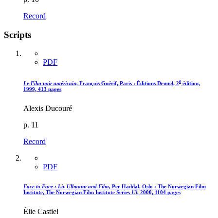
Record
Scripts
PDF
e
Le Film noir américain
, François Guérif, Paris : Éditions Denoël, 2
édition,
1999, 413 pages
Alexis Ducouré
p. 11
Record
PDF
Face to Face : Liv Ullmann and Film
, Per Haddal, Oslo : The Norwegian Film
Institute, The Norwegian Film Institute Series 13, 2000, 1104 pages
Élie Castiel