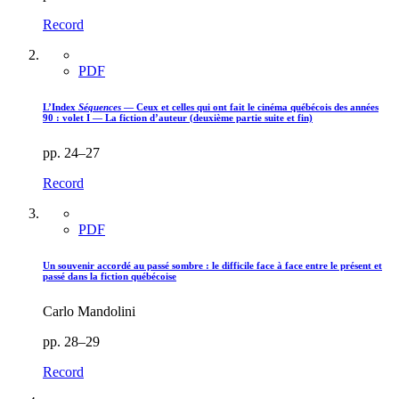
Record
PDF
L’Index
Séquences
— Ceux et celles qui ont fait le cinéma québécois des années
90 : volet I — La fiction d’auteur (deuxième partie suite et fin)
pp. 24–27
Record
PDF
Un souvenir accordé au passé sombre : le difficile face à face entre le présent et
passé dans la fiction québécoise
Carlo Mandolini
pp. 28–29
Record