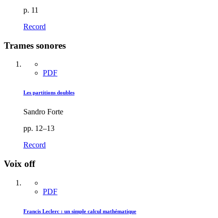
p. 11
Record
Trames sonores
PDF
Les partitions doubles
Sandro Forte
pp. 12–13
Record
Voix off
PDF
Francis Leclerc : un simple calcul mathématique