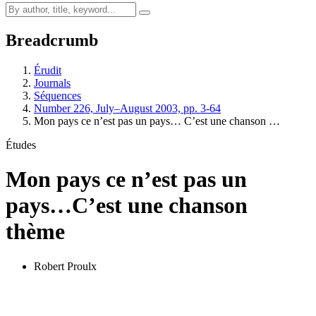
Breadcrumb
Érudit
Journals
Séquences
Number 226, July–August 2003, pp. 3-64
Mon pays ce n’est pas un pays… C’est une chanson …
Études
Mon pays ce n’est pas un
pays…
C’est une chanson
thème
Robert Proulx