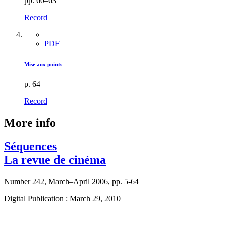
pp. 60–63
Record
PDF
Mise aux points
p. 64
Record
More info
Séquences
La revue de cinéma
Number 242, March–April 2006, pp. 5-64
Digital Publication : March 29, 2010