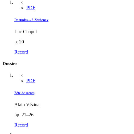
PDF
De Andes… à Zhzhenov
Luc Chaput
p. 20
Record
Dossier
PDF
Bête de scènes
Alain Vézina
pp. 21–26
Record