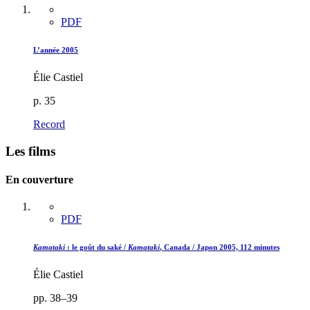
PDF
L’année 2005
Élie Castiel
p. 35
Record
Les films
En couverture
PDF
Kamataki
: le goût du saké /
Kamataki
, Canada / Japon 2005, 112 minutes
Élie Castiel
pp. 38–39