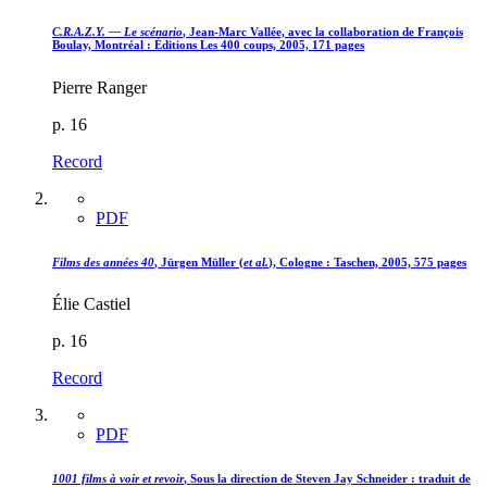
C.R.A.Z.Y. — Le scénario
, Jean-Marc Vallée, avec la collaboration de François
Boulay, Montréal : Éditions Les 400 coups, 2005, 171 pages
Pierre Ranger
p. 16
Record
PDF
Films des années 40
, Jürgen Müller (
et al.
), Cologne : Taschen, 2005, 575 pages
Élie Castiel
p. 16
Record
PDF
1001 films à voir et revoir
, Sous la direction de Steven Jay Schneider : traduit de