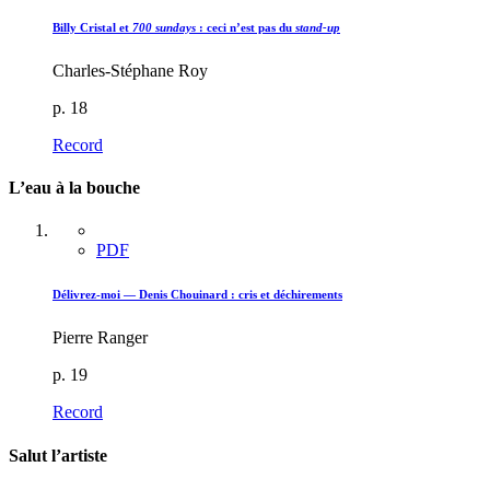
Billy Cristal et
700 sundays
: ceci n’est pas du
stand-up
Charles-Stéphane Roy
p. 18
Record
L’eau à la bouche
PDF
Délivrez-moi — Denis Chouinard : cris et déchirements
Pierre Ranger
p. 19
Record
Salut l’artiste