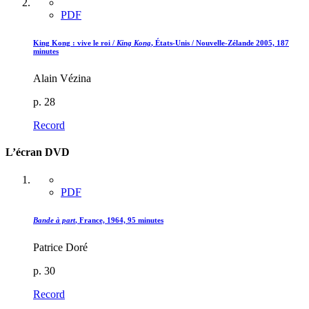
PDF
King Kong : vive le roi /
King Kong
, États-Unis / Nouvelle-Zélande 2005, 187
minutes
Alain Vézina
p. 28
Record
L’écran DVD
PDF
Bande à part
, France, 1964, 95 minutes
Patrice Doré
p. 30
Record