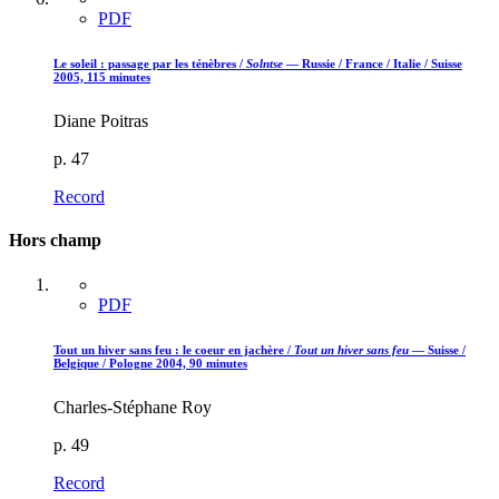
PDF
Le soleil : passage par les ténèbres /
Solntse
— Russie / France / Italie / Suisse
2005, 115 minutes
Diane Poitras
p. 47
Record
Hors champ
PDF
Tout un hiver sans feu : le coeur en jachère /
Tout un hiver sans feu
— Suisse /
Belgique / Pologne 2004, 90 minutes
Charles-Stéphane Roy
p. 49
Record