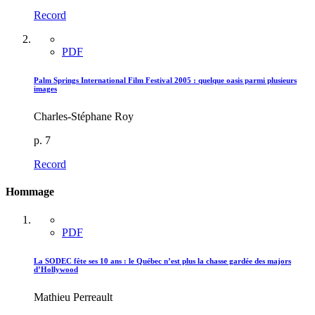
Record
PDF
Palm Springs International Film Festival 2005 : quelque oasis parmi plusieurs
images
Charles-Stéphane Roy
p. 7
Record
Hommage
PDF
La SODEC fête ses 10 ans : le Québec n’est plus la chasse gardée des majors
d’Hollywood
Mathieu Perreault