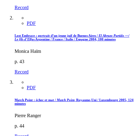
Record
PDF
Lost Embrace : portrait d’un jeune juif de Buenos Aires /
El Abrazo Partido —/
Le fils d’Elfas
Argentine / France / Italie / Espagne 2004, 100 minutes
Monica Haïm
p. 43
Record
PDF
Match Point : échec et mat /
Match Point
, Royaume-Uni / Luxembourg 2005, 124
minutes
Pierre Ranger
p. 44