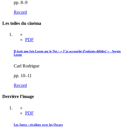
pp. 8–9
Record
Les toiles du cinéma
PDF
Il était une fois Leone sur le Net : « J’ai accouché d’enfants débiles! » - Sergio
Leone
Carl Rodrigue
pp. 10–11
Record
Derrière l’image
PDF
Les Jutra : rivaliser avec les Oscars