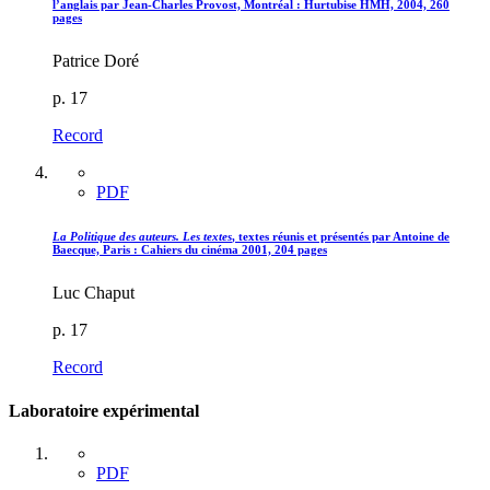
l’anglais par Jean-Charles Provost, Montréal : Hurtubise HMH, 2004, 260
pages
Patrice Doré
p. 17
Record
PDF
La Politique des auteurs. Les textes
, textes réunis et présentés par Antoine de
Baecque, Paris : Cahiers du cinéma 2001, 204 pages
Luc Chaput
p. 17
Record
Laboratoire expérimental
PDF