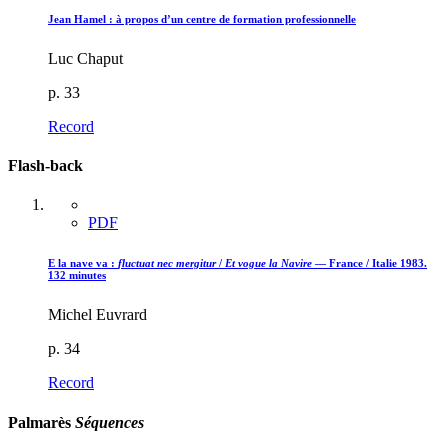
Jean Hamel : à propos d’un centre de formation professionnelle
Luc Chaput
p. 33
Record
Flash-back
PDF
E la nave va :
fluctuat nec mergitur
/
Et vogue la Navire
— France / Italie 1983.
132 minutes
Michel Euvrard
p. 34
Record
Palmarès
Séquences