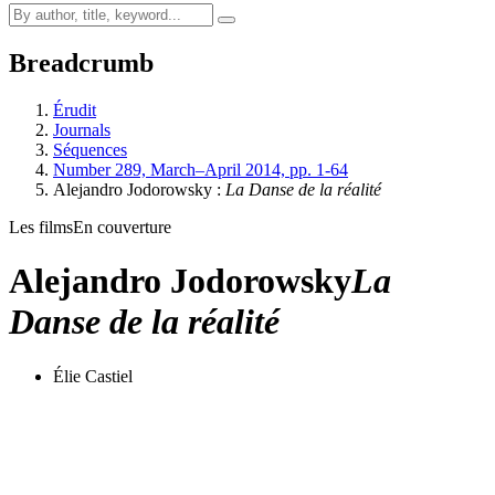
Breadcrumb
Érudit
Journals
Séquences
Number 289, March–April 2014, pp. 1-64
Alejandro Jodorowsky :
L
a Danse de la réalité
Les films
En couverture
Alejandro Jodorowsky
L
a
Danse de la réalité
Élie Castiel