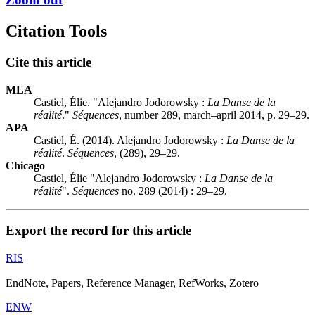
Citation Tools
Cite this article
MLA
Castiel, Élie. "Alejandro Jodorowsky :
L
a Danse de la
réalité
."
Séquences
, number 289, march–april 2014, p. 29–29.
APA
Castiel, É. (2014). Alejandro Jodorowsky :
L
a Danse de la
réalité
.
Séquences
, (289), 29–29.
Chicago
Castiel, Élie "Alejandro Jodorowsky :
L
a Danse de la
réalité
".
Séquences
no. 289 (2014) : 29–29.
Export the record for this article
RIS
EndNote, Papers, Reference Manager, RefWorks, Zotero
ENW