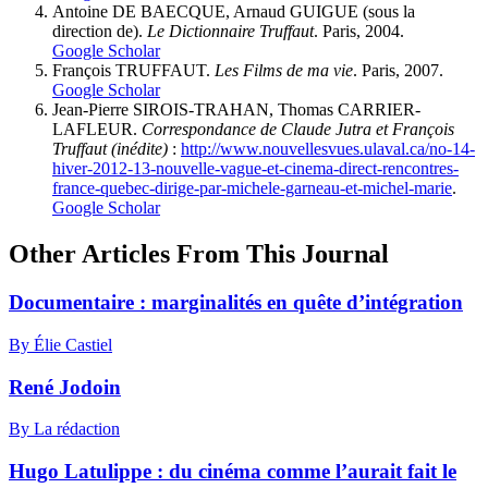
Antoine DE BAECQUE, Arnaud GUIGUE (sous la
direction de).
Le Dictionnaire Truffaut
. Paris, 2004.
Google Scholar
François TRUFFAUT.
Les Films de ma vie
. Paris, 2007.
Google Scholar
Jean-Pierre SIROIS-TRAHAN, Thomas CARRIER-
LAFLEUR.
Correspondance de Claude Jutra et François
Truffaut (inédite)
:
http://www.nouvellesvues.ulaval.ca/no-14-
hiver-2012-13-nouvelle-vague-et-cinema-direct-rencontres-
france-quebec-dirige-par-michele-garneau-et-michel-marie
.
Google Scholar
Other Articles From This Journal
Documentaire : marginalités en quête d’intégration
By Élie Castiel
René Jodoin
By La rédaction
Hugo Latulippe : du cinéma comme l’aurait fait le