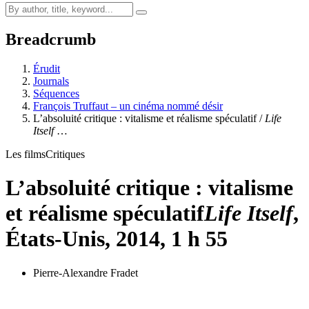
Breadcrumb
Érudit
Journals
Séquences
François Truffaut – un cinéma nommé désir
L’absoluité critique : vitalisme et réalisme spéculatif /
Life
Itself
…
Les films
Critiques
L’absoluité critique : vitalisme
et réalisme spéculatif
Life Itself
,
États-Unis, 2014, 1 h 55
Pierre-Alexandre Fradet