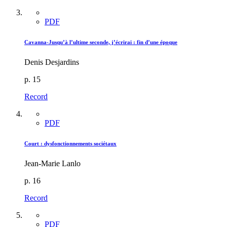
PDF
Cavanna-Jusqu’à l’ultime seconde, j’écrirai : fin d’une époque
Denis Desjardins
p. 15
Record
PDF
Court : dysfonctionnements sociétaux
Jean-Marie Lanlo
p. 16
Record
PDF