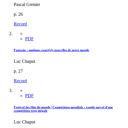
Pascal Grenier
p. 26
Record
PDF
Fantasia : quelques court[e]s nouvelles de notre monde
Luc Chaput
p. 27
Record
PDF
Festival des film du monde | Compétition mondiale : rapide survol d’une
compétition trop inégale
Luc Chaput