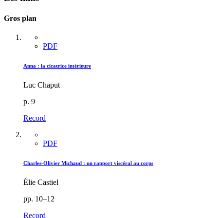
Gros plan
PDF
Anna : la cicatrice intérieure
Luc Chaput
p. 9
Record
PDF
Charles-Olivier Michaud : un rapport viscéral au corps
Élie Castiel
pp. 10–12
Record