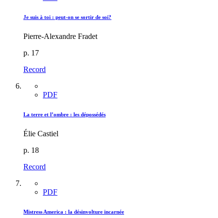
Je suis à toi : peut-on se sortir de soi?
Pierre-Alexandre Fradet
p. 17
Record
PDF
La terre et l’ombre : les dépossédés
Élie Castiel
p. 18
Record
PDF
Mistress America : la désinvolture incarnée