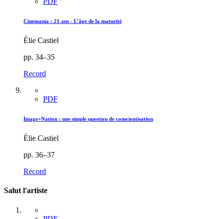
PDF
Cinemania : 21 ans - L’âge de la maturité
Élie Castiel
pp. 34–35
Record
PDF
Image+Nation : une simple question de conscientisation
Élie Castiel
pp. 36–37
Record
Salut l'artiste
PDF