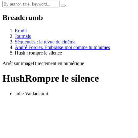
Breadcrumb
Érudit
Journals
Séquences : la revue de cinéma
André Forcier. Embrasse-moi comme tu m’aimes
Hush : rompre le silence
Arrêt sur image
Directement en numérique
Hush
Rompre le silence
Julie Vaillancourt