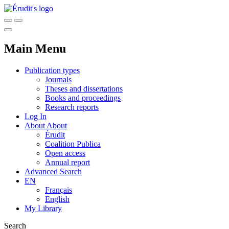
Main Menu
Publication types
Journals
Theses and dissertations
Books and proceedings
Research reports
Log In
About
About
Érudit
Coalition Publica
Open access
Annual report
Advanced Search
EN
Français
English
My Library
Search