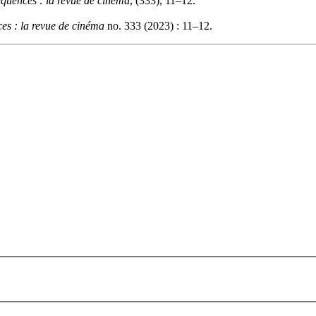
quences : la revue de cinéma
, (333), 11–12.
es : la revue de cinéma
no. 333 (2023) : 11–12.