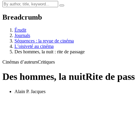
Breadcrumb
Érudit
Journals
Séquences : la revue de cinéma
L’oisiveté au cinéma
Des hommes, la nuit : rite de passage
Cinémas d’auteurs
Critiques
Des hommes, la nuit
Rite de pas
Alain P. Jacques