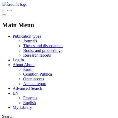
Main Menu
Publication types
Journals
Theses and dissertations
Books and proceedings
Research reports
Log In
About
About
Érudit
Coalition Publica
Open access
Annual report
Advanced Search
EN
Français
English
My Library
Search