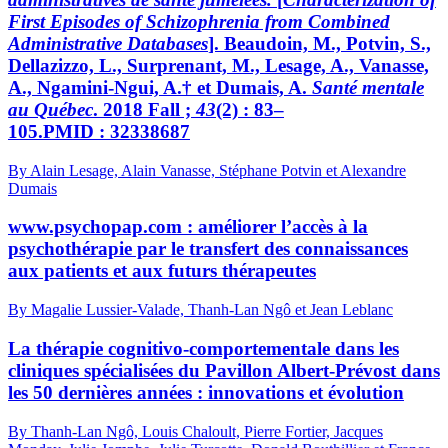
First Episodes of Schizophrenia from Combined
Administrative Databases
]. Beaudoin, M., Potvin, S.,
Dellazizzo, L., Surprenant, M., Lesage, A., Vanasse,
A., Ngamini-Ngui, A.† et Dumais, A.
Santé mentale
au Québec
. 2018 Fall ;
43
(2) : 83–
105.PMID : 32338687
By Alain Lesage, Alain Vanasse, Stéphane Potvin et Alexandre
Dumais
www.psychopap.com : améliorer l’accès à la
psychothérapie par le transfert des connaissances
aux patients et aux futurs thérapeutes
By Magalie Lussier-Valade, Thanh-Lan Ngô et Jean Leblanc
La thérapie cognitivo-comportementale dans les
cliniques spécialisées du Pavillon Albert-Prévost dans
les 50 dernières années : innovations et évolution
By Thanh-Lan Ngô, Louis Chaloult, Pierre Fortier, Jacques