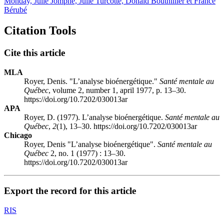
Monday, Julie Jomphe, Julie Turcotte, Donald Bouthillier et France
Bérubé
Citation Tools
Cite this article
MLA
Royer, Denis. "L’analyse bioénergétique."
Santé mentale au
Québec
, volume 2, number 1, april 1977, p. 13–30.
https://doi.org/10.7202/030013ar
APA
Royer, D. (1977). L’analyse bioénergétique.
Santé mentale au
Québec
,
2
(1), 13–30. https://doi.org/10.7202/030013ar
Chicago
Royer, Denis "L’analyse bioénergétique".
Santé mentale au
Québec
2, no. 1 (1977) : 13–30.
https://doi.org/10.7202/030013ar
Export the record for this article
RIS