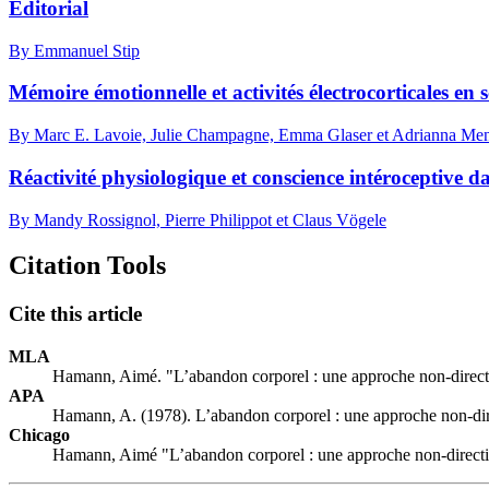
Éditorial
By Emmanuel Stip
Mémoire émotionnelle et activités électrocorticales en 
By Marc E. Lavoie, Julie Champagne, Emma Glaser et Adrianna Me
Réactivité physiologique et conscience intéroceptive d
By Mandy Rossignol, Pierre Philippot et Claus Vögele
Citation Tools
Cite this article
MLA
Hamann, Aimé. "L’abandon corporel : une approche non-directi
APA
Hamann, A. (1978). L’abandon corporel : une approche non-dire
Chicago
Hamann, Aimé "L’abandon corporel : une approche non-directiv