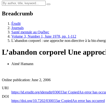
Breadcrumb
Érudit
Journals
Santé mentale au Québec
Volume 3, Number 1, June 1978, pp. 1-112
L’abandon corporel : une approche non-directive à la bio-énerg
L’abandon corporel
Une approch
Aimé Hamann
Online publication: June 2, 2006
URI
https://id.erudit.org/iderudit/030033ar
Copied
An error has occu
DOI
https://doi.org/10.7202/030033ar
Copied
An error has occurred