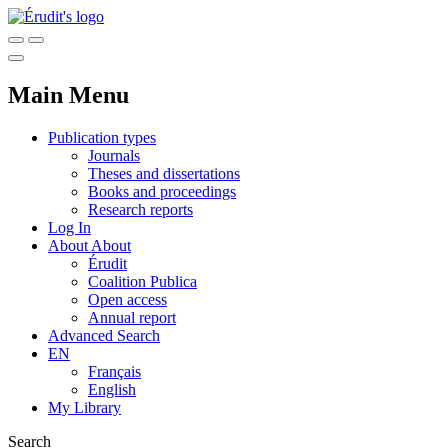
Main Menu
Publication types
Journals
Theses and dissertations
Books and proceedings
Research reports
Log In
About
About
Érudit
Coalition Publica
Open access
Annual report
Advanced Search
EN
Français
English
My Library
Search