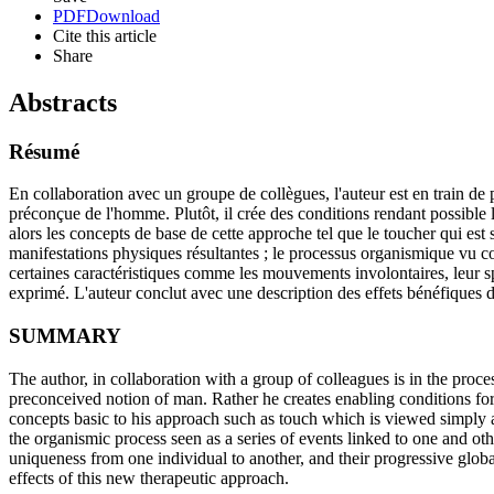
PDF
Download
Cite this article
Share
Abstracts
Résumé
En collaboration avec un groupe de collègues, l'auteur est en train d
préconçue de l'homme. Plutôt, il crée des conditions rendant possible 
alors les concepts de base de cette approche tel que le toucher qui est
manifestations physiques résultantes ; le processus organismique vu 
certaines caractéristiques comme les mouvements involontaires, leur spé
exprimé. L'auteur conclut avec une description des effets bénéfiques 
SUMMARY
The author, in collaboration with a group of colleagues is in the pr
preconceived notion of man. Rather he creates enabling conditions for t
concepts basic to his approach such as touch which is viewed simply a
the organismic process seen as a series of events linked to one and ot
uniqueness from one individual to another, and their progressive glob
effects of this new therapeutic approach.