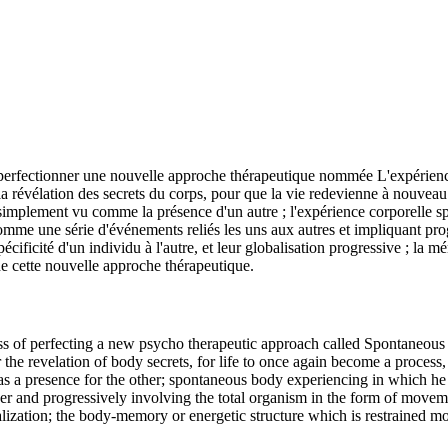
e perfectionner une nouvelle approche thérapeutique nommée L'expérience
la révélation des secrets du corps, pour que la vie redevienne à nouveau 
 simplement vu comme la présence d'un autre ; l'expérience corporelle sp
comme une série d'événements reliés les uns aux autres et impliquant p
cificité d'un individu à l'autre, et leur globalisation progressive ; la 
de cette nouvelle approche thérapeutique.
ocess of perfecting a new psycho therapeutic approach called Spontane
he revelation of body secrets, for life to once again become a process, to
s a presence for the other; spontaneous body experiencing in which he d
her and progressively involving the total organism in the form of movemen
alization; the body-memory or energetic structure which is restrained m