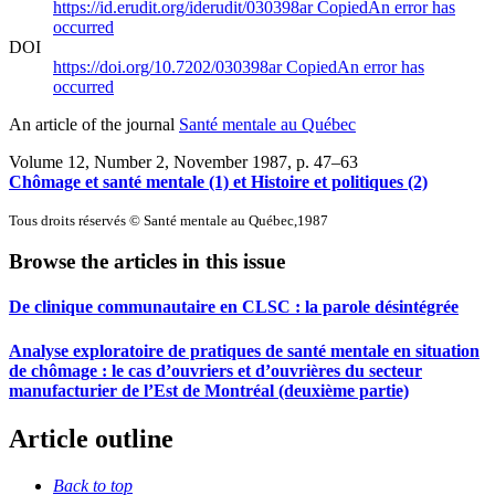
https://id.erudit.org/iderudit/030398ar
Copied
An error has
occurred
DOI
https://doi.org/10.7202/030398ar
Copied
An error has
occurred
An article of the journal
Santé mentale au Québec
Volume 12, Number 2, November 1987
, p. 47–63
Chômage et santé mentale (1) et Histoire et politiques (2)
Tous droits réservés © Santé mentale au Québec,1987
Browse the articles in this issue
De clinique communautaire en CLSC : la parole désintégrée
Analyse exploratoire de pratiques de santé mentale en situation
de chômage : le cas d’ouvriers et d’ouvrières du secteur
manufacturier de l’Est de Montréal (deuxième partie)
Article outline
Back to top