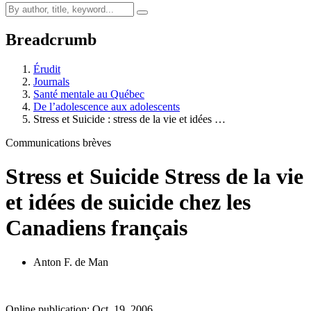
Breadcrumb
Érudit
Journals
Santé mentale au Québec
De l’adolescence aux adolescents
Stress et Suicide : stress de la vie et idées …
Communications brèves
Stress et Suicide
Stress de la vie
et idées de suicide chez les
Canadiens français
Anton F. de Man
Online publication: Oct. 19, 2006