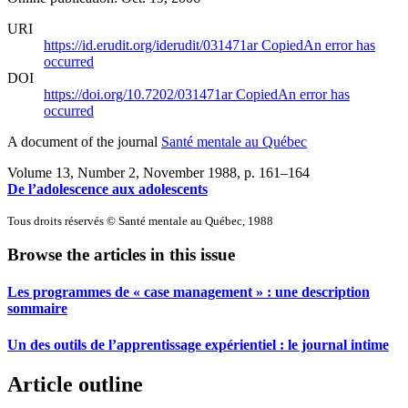
URI
https://id.erudit.org/iderudit/031471ar
Copied
An error has
occurred
DOI
https://doi.org/10.7202/031471ar
Copied
An error has
occurred
A document of the journal
Santé mentale au Québec
Volume 13, Number 2, November 1988
, p. 161–164
De l’adolescence aux adolescents
Tous droits réservés © Santé mentale au Québec, 1988
Browse the articles in this issue
Les programmes de « case management » : une description
sommaire
Un des outils de l’apprentissage expérientiel : le journal intime
Article outline