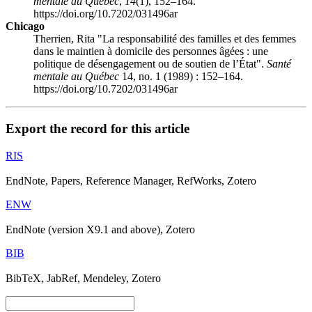
mentale au Québec
,
14
(1), 152–164.
https://doi.org/10.7202/031496ar
Chicago
Therrien, Rita "La responsabilité des familles et des femmes
dans le maintien à domicile des personnes âgées : une
politique de désengagement ou de soutien de l’État".
Santé
mentale au Québec
14, no. 1 (1989) : 152–164.
https://doi.org/10.7202/031496ar
Export the record for this article
RIS
EndNote, Papers, Reference Manager, RefWorks, Zotero
ENW
EndNote (version X9.1 and above), Zotero
BIB
BibTeX, JabRef, Mendeley, Zotero