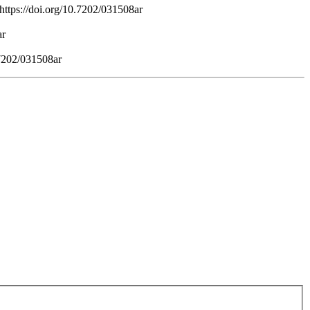
https://doi.org/10.7202/031508ar
ar
.7202/031508ar