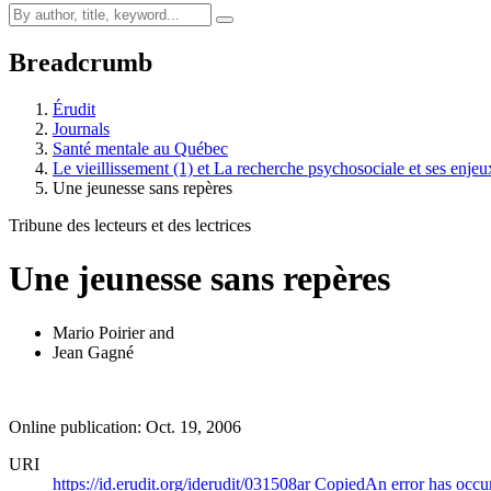
Breadcrumb
Érudit
Journals
Santé mentale au Québec
Le vieillissement (1) et La recherche psychosociale et ses enje
Une jeunesse sans repères
Tribune des lecteurs et des lectrices
Une jeunesse sans repères
Mario Poirier
and
Jean Gagné
Online publication: Oct. 19, 2006
URI
https://id.erudit.org/iderudit/031508ar
Copied
An error has occu