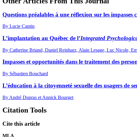
Other Articles From This Journal
Questions préalables à une réflexion sur les impasses c
By Lucie Cantin
L’implantation au Québec de l’
Integrated Psychologic
By Catherine Briand, Daniel Reinharz, Alain Lesage, Luc Nicole, Emm
Impasses et opportunités dans le traitement des person
By Sébastien Bouchard
L’éducation à la citoyenneté sexuelle des usagers de se
By André Dupras et Annick Bourget
Citation Tools
Cite this article
MLA