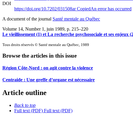
DOI
https://doi.org/10.7202/031508ar
Copied
An error has occurred
A document of the journal
Santé mentale au Québec
Volume 14, Number 1, juin 1989
, p. 215–220
Le vieillissement (1) et La recherche psychosociale et ses enjeux (
Tous droits réservés © Santé mentale au Québec, 1989
Browse the articles in this issue
Région Côte-Nord : on agit contre la violence
Centraide : Une greffe d’organe est nécessaire
Article outline
Back to top
Full text (PDF)
Full text (PDF)