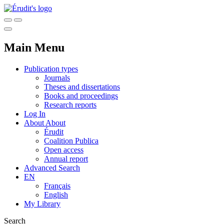
Main Menu
Publication types
Journals
Theses and dissertations
Books and proceedings
Research reports
Log In
About
About
Érudit
Coalition Publica
Open access
Annual report
Advanced Search
EN
Français
English
My Library
Search