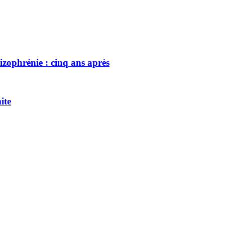
izophrénie : cinq ans après
ite