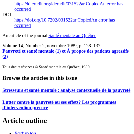
https://id.erudit.org/iderudit/031522ar
Copied
An error has
occurred
DOI
https://doi.org/10.7202/031522ar
Copied
An error has
occurred
An article of the journal
Santé mentale au Québec
Volume 14, Number 2, novembre 1989
, p. 128–137
Pauvreté et santé mentale (1) et À propos des patients agressifs
(2)
Tous droits réservés © Santé mentale au Québec, 1989
Browse the articles in this issue
Stresseurs et santé mentale : analyse contextuelle de la pauvreté
Lutter contre la pauvreté ou ses effets? Les programmes
d’intervention précoce
Article outline
Back to top