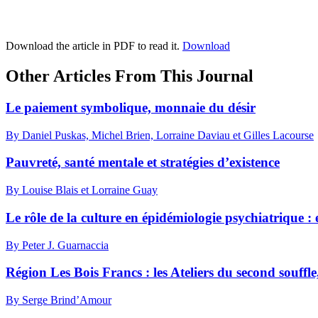
Download the article in PDF to read it.
Download
Other Articles From This Journal
Le paiement symbolique, monnaie du désir
By Daniel Puskas, Michel Brien, Lorraine Daviau et Gilles Lacourse
Pauvreté, santé mentale et stratégies d’existence
By Louise Blais et Lorraine Guay
Le rôle de la culture en épidémiologie psychiatrique 
By Peter J. Guarnaccia
Région Les Bois Francs : les Ateliers du second souffle
By Serge Brind’Amour