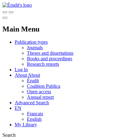
Main Menu
Publication types
Journals
Theses and dissertations
Books and proceedings
Research reports
Log In
About
About
Érudit
Coalition Publica
Open access
Annual report
Advanced Search
EN
Français
English
My Library
Search