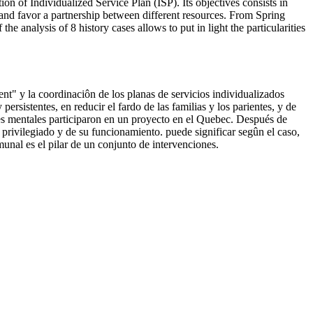
n of Individualized Service Plan (ISP). Its objectives consists in
s and favor a partnership between different resources. From Spring
he analysis of 8 history cases allows to put in light the particularities
t" y la coordinaciôn de los planas de servicios individualizados
ersistentes, en reducir el fardo de las familias y los parientes, y de
nes mentales participaron en un proyecto en el Quebec. Después de
lo privilegiado y de su funcionamiento. puede significar segûn el caso,
munal es el pilar de un conjunto de intervenciones.