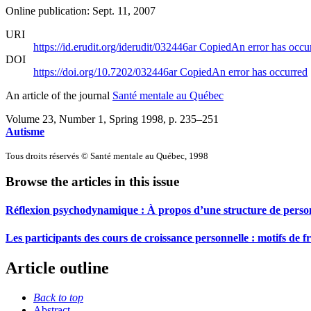
Online publication: Sept. 11, 2007
URI
https://id.erudit.org/iderudit/032446ar
Copied
An error has occu
DOI
https://doi.org/10.7202/032446ar
Copied
An error has occurred
An article of the journal
Santé mentale au Québec
Volume 23, Number 1, Spring 1998
, p. 235–251
Autisme
Tous droits réservés © Santé mentale au Québec, 1998
Browse the articles in this issue
Réflexion psychodynamique : À propos d’une structure de personn
Les participants des cours de croissance personnelle : motifs de f
Article outline
Back to top
Abstract