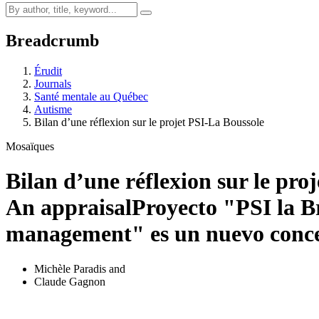
Breadcrumb
Érudit
Journals
Santé mentale au Québec
Autisme
Bilan d’une réflexion sur le projet PSI-La Boussole
Mosaïques
Bilan d’une réflexion sur le pro
An appraisal
Proyecto "PSI la B
management" es un nuevo conce
Michèle Paradis
and
Claude Gagnon