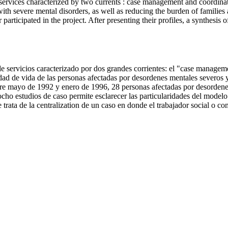
ervices characterized by two currents : case management and coordinatio
with severe mental disorders, as well as reducing the burden of familie
icipated in the project. After presenting their profiles, a synthesis of t
 servicios caracterizado por dos grandes corrientes: el "case managemen
dad de vida de las personas afectadas por desordenes mentales severos y p
 Entre mayo de 1992 y enero de 1996, 28 personas afectadas por desorde
de ocho estudios de caso permite esclarecer las particularidades del mode
trata de la centralization de un caso en donde el trabajador social o co