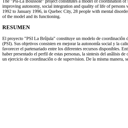
The "Psi-La Boussole" project constitutes a model of coordination of s
improving autonomy, social integration and quality of life of persons 
1992 to January 1996, in Quebec City, 28 people with mental disorder part
of the model and its functioning.
RESUMEN
El proyecto "PSI La Brûjula" constituye un modelo de coordinaciôn de
(PSI). Sus objetivos consisten en mejorar la autonomîa social y la cali
favorecer el partenariado entre los diferentes recursos disponibles.
haber presentado el perfil de estas personas, la sintesis del anâlisis 
un ejercicio de coordinaciôn o de supervision. De la misma manera, se 