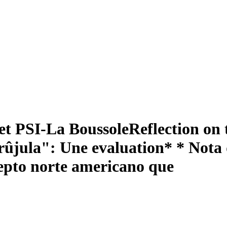
jet PSI-La Boussole
Reflection on 
rûjula": Une evaluation* * Nota 
pto norte americano que