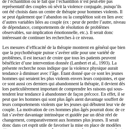
de l’échantillon ou le fait que l’échantillon n’est peut-être pas
représentatif des couples où sévit la violence conjugale, puisqu’ils
ont été choisis dans un centre de thérapie pour hommes violents. Il
se peut également que l’abandon ou la complétion soit en lien avec
d’autres variables liées au couple (ex : peur de perdre l’autre, niveau
de dépendance, comportements de résolution de problèmes
observables, sur-implication émotionnelle, etc.). Il serait donc
intéressant de continuer les recherches à ce niveau.
Les mesures d’efficacité de la thérapie montrent en général que bien
que la psychothérapie puisse s’avérer utile pour une variété de
problèmes, il est inexact de croire que tous les patients peuvent
bénéficier d’une intervention donnée (Lambert et al., 1993). La
présente recherche nous indique que la violence physique aurait
tendance à diminuer avec l’âge. Étant donné que ce sont les jeunes
hommes qui seraient les plus violents envers leurs conjointes, et que
ce sont aussi ces derniers qui abandonnent la thérapie, il devient dès
lors particulièrement important de comprendre les raisons qui sous-
tendent leur tendance à abandonner de façon précoce. En effet, il se
peut que les hommes qui sont plus âgés aient davantage souffert de
leurs comportements violents que les jeunes qui débutent leur vie de
couple. La motivation de ces hommes plus âgés pourrait donc de ce
fait s’avérer davantage intrinsèque et guidée par un désir réel de
changement, comparativement aux hommes plus jeunes. Il serait
donc dans cet esprit utile de favoriser la mise en place de modèles