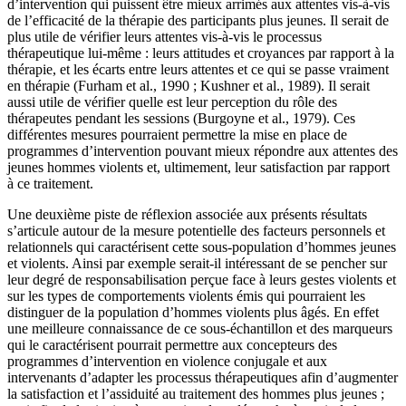
d’intervention qui puissent être mieux arrimés aux attentes vis-à-vis
de l’efficacité de la thérapie des participants plus jeunes. Il serait de
plus utile de vérifier leurs attentes vis-à-vis le processus
thérapeutique lui-même : leurs attitudes et croyances par rapport à la
thérapie, et les écarts entre leurs attentes et ce qui se passe vraiment
en thérapie (Furham et al., 1990 ; Kushner et al., 1989). Il serait
aussi utile de vérifier quelle est leur perception du rôle des
thérapeutes pendant les sessions (Burgoyne et al., 1979). Ces
différentes mesures pourraient permettre la mise en place de
programmes d’intervention pouvant mieux répondre aux attentes des
jeunes hommes violents et, ultimement, leur satisfaction par rapport
à ce traitement.
Une deuxième piste de réflexion associée aux présents résultats
s’articule autour de la mesure potentielle des facteurs personnels et
relationnels qui caractérisent cette sous-population d’hommes jeunes
et violents. Ainsi par exemple serait-il intéressant de se pencher sur
leur degré de responsabilisation perçue face à leurs gestes violents et
sur les types de comportements violents émis qui pourraient les
distinguer de la population d’hommes violents plus âgés. En effet
une meilleure connaissance de ce sous-échantillon et des marqueurs
qui le caractérisent pourrait permettre aux concepteurs des
programmes d’intervention en violence conjugale et aux
intervenants d’adapter les processus thérapeutiques afin d’augmenter
la satisfaction et l’assiduité au traitement des hommes plus jeunes ;