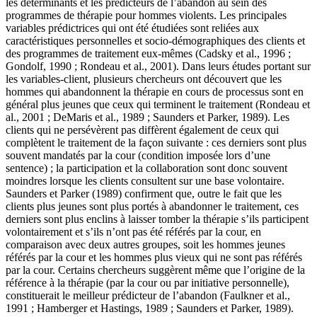
les déterminants et les prédicteurs de l’abandon au sein des
programmes de thérapie pour hommes violents. Les principales
variables prédictrices qui ont été étudiées sont reliées aux
caractéristiques personnelles et socio-démographiques des clients et
des programmes de traitement eux-mêmes (Cadsky et al., 1996 ;
Gondolf, 1990 ; Rondeau et al., 2001). Dans leurs études portant sur
les variables-client, plusieurs chercheurs ont découvert que les
hommes qui abandonnent la thérapie en cours de processus sont en
général plus jeunes que ceux qui terminent le traitement (Rondeau et
al., 2001 ; DeMaris et al., 1989 ; Saunders et Parker, 1989). Les
clients qui ne persévèrent pas diffèrent également de ceux qui
complètent le traitement de la façon suivante : ces derniers sont plus
souvent mandatés par la cour (condition imposée lors d’une
sentence) ; la participation et la collaboration sont donc souvent
moindres lorsque les clients consultent sur une base volontaire.
Saunders et Parker (1989) confirment que, outre le fait que les
clients plus jeunes sont plus portés à abandonner le traitement, ces
derniers sont plus enclins à laisser tomber la thérapie s’ils participent
volontairement et s’ils n’ont pas été référés par la cour, en
comparaison avec deux autres groupes, soit les hommes jeunes
référés par la cour et les hommes plus vieux qui ne sont pas référés
par la cour. Certains chercheurs suggèrent même que l’origine de la
référence à la thérapie (par la cour ou par initiative personnelle),
constituerait le meilleur prédicteur de l’abandon (Faulkner et al.,
1991 ; Hamberger et Hastings, 1989 ; Saunders et Parker, 1989).