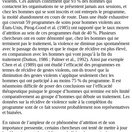
violents. Ces auteurs confirment que 93 % des hommes qui
contactent les organisations ne se présentent jamais aux sessions, et
chez les hommes qui se sont inscrits et ont entrepris le programme,
la moitié abandonnent en cours de route. Dans une étude exhaustive
qui couvrait 59 programmes de soins pour hommes violents aux
États-Unis, Pirog-Good et al. (1985) ont rapporté que le taux moyen
d’attrition au sein de ces programmes était de 40 %. Plusieurs
chercheurs ont en outre démontré que, chez les hommes qui ne
terminent pas le traitement, la violence ne diminue pas spontanément
avec le passage du temps et que le risque de récidive est plus élevé,
en comparaison avec les hommes qui vont jusqu’à la fin du
traitement (Dutton, 1986 ; Palmer et al., 1992). Ainsi par exemple
Chen et al. (1989) qui ont étudié l’efficacité des programmes en
termes de récidive de gestes violents, ont-ils trouvé que la
diminution des gestes violents s’applique seulement chez les
hommes qui ont participé à au moins 75 % du programme. Il est
néanmoins difficile de poser des conclusions sur l’efficacité
thérapeutique puisque le groupe d’hommes qui termine est très limité
comparativement au groupe d’hommes qui débute un traitement. Les
données sur la récidive de violence suite à la complétion du
programme sont de ce fait souvent probablement non représentatives
et biaisées.
En raison de l’ampleur de ce phénomène d’attrition et de son
importance pressentie, certains chercheurs ont tenté de mettre à jour