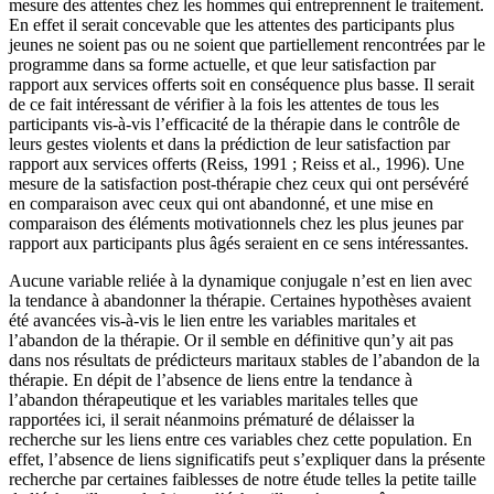
mesure des attentes chez les hommes qui entreprennent le traitement.
En effet il serait concevable que les attentes des participants plus
jeunes ne soient pas ou ne soient que partiellement rencontrées par le
programme dans sa forme actuelle, et que leur satisfaction par
rapport aux services offerts soit en conséquence plus basse. Il serait
de ce fait intéressant de vérifier à la fois les attentes de tous les
participants vis-à-vis l’efficacité de la thérapie dans le contrôle de
leurs gestes violents et dans la prédiction de leur satisfaction par
rapport aux services offerts (Reiss, 1991 ; Reiss et al., 1996). Une
mesure de la satisfaction post-thérapie chez ceux qui ont persévéré
en comparaison avec ceux qui ont abandonné, et une mise en
comparaison des éléments motivationnels chez les plus jeunes par
rapport aux participants plus âgés seraient en ce sens intéressantes.
Aucune variable reliée à la dynamique conjugale n’est en lien avec
la tendance à abandonner la thérapie. Certaines hypothèses avaient
été avancées vis-à-vis le lien entre les variables maritales et
l’abandon de la thérapie. Or il semble en définitive qun’y ait pas
dans nos résultats de prédicteurs maritaux stables de l’abandon de la
thérapie. En dépit de l’absence de liens entre la tendance à
l’abandon thérapeutique et les variables maritales telles que
rapportées ici, il serait néanmoins prématuré de délaisser la
recherche sur les liens entre ces variables chez cette population. En
effet, l’absence de liens significatifs peut s’expliquer dans la présente
recherche par certaines faiblesses de notre étude telles la petite taille