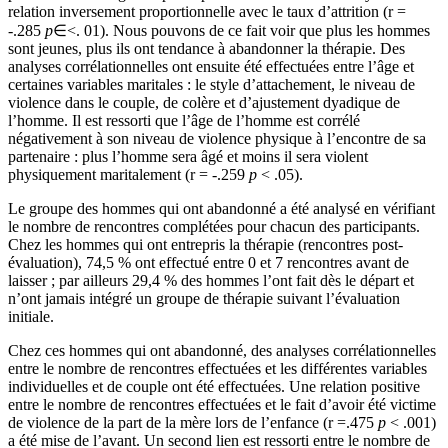
relation inversement proportionnelle avec le taux d’attrition (r =
-.285
p
∈<. 01). Nous pouvons de ce fait voir que plus les hommes
sont jeunes, plus ils ont tendance à abandonner la thérapie. Des
analyses corrélationnelles ont ensuite été effectuées entre l’âge et
certaines variables maritales : le style d’attachement, le niveau de
violence dans le couple, de colère et d’ajustement dyadique de
l’homme. Il est ressorti que l’âge de l’homme est corrélé
négativement à son niveau de violence physique à l’encontre de sa
partenaire : plus l’homme sera âgé et moins il sera violent
physiquement maritalement (r = -.259
p
< .05).
Le groupe des hommes qui ont abandonné a été analysé en vérifiant
le nombre de rencontres complétées pour chacun des participants.
Chez les hommes qui ont entrepris la thérapie (rencontres post-
évaluation), 74,5 % ont effectué entre 0 et 7 rencontres avant de
laisser ; par ailleurs 29,4 % des hommes l’ont fait dès le départ et
n’ont jamais intégré un groupe de thérapie suivant l’évaluation
initiale.
Chez ces hommes qui ont abandonné, des analyses corrélationnelles
entre le nombre de rencontres effectuées et les différentes variables
individuelles et de couple ont été effectuées. Une relation positive
entre le nombre de rencontres effectuées et le fait d’avoir été victime
de violence de la part de la mère lors de l’enfance (r =.475
p
< .001)
a été mise de l’avant. Un second lien est ressorti entre le nombre de