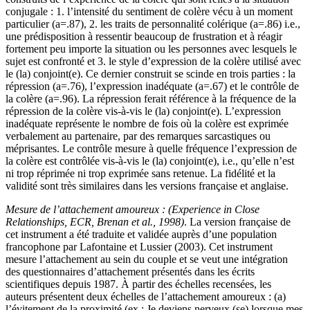
conjugale : 1. l’intensité du sentiment de colère vécu à un moment
particulier (a=.87), 2. les traits de personnalité colérique (a=.86) i.e.,
une prédisposition à ressentir beaucoup de frustration et à réagir
fortement peu importe la situation ou les personnes avec lesquels le
sujet est confronté et 3. le style d’expression de la colère utilisé avec
le (la) conjoint(e). Ce dernier construit se scinde en trois parties : la
répression (a=.76), l’expression inadéquate (a=.67) et le contrôle de
la colère (a=.96). La répression ferait référence à la fréquence de la
répression de la colère vis-à-vis le (la) conjoint(e). L’expression
inadéquate représente le nombre de fois où la colère est exprimée
verbalement au partenaire, par des remarques sarcastiques ou
méprisantes. Le contrôle mesure à quelle fréquence l’expression de
la colère est contrôlée vis-à-vis le (la) conjoint(e), i.e., qu’elle n’est
ni trop réprimée ni trop exprimée sans retenue. La fidélité et la
validité sont très similaires dans les versions française et anglaise.
Mesure de l’attachement amoureux
: (Experience in Close
Relationships, ECR, Brenan et al., 1998)
. La version française de
cet instrument a été traduite et validée auprès d’une population
francophone par Lafontaine et Lussier (2003). Cet instrument
mesure l’attachement au sein du couple et se veut une intégration
des questionnaires d’attachement présentés dans les écrits
scientifiques depuis 1987. À partir des échelles recensées, les
auteurs présentent deux échelles de l’attachement amoureux : (a)
l’évitement de la proximité (ex : Je deviens nerveux (se) lorsque mes