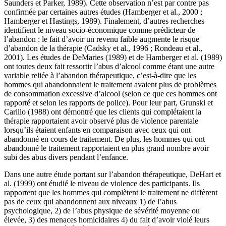
Saunders et Parker, 1989). Cette observation n’est par contre pas
confirmée par certaines autres études (Hamberger et al., 2000 ;
Hamberger et Hastings, 1989). Finalement, d’autres recherches
identifient le niveau socio-économique comme prédicteur de
l’abandon : le fait d’avoir un revenu faible augmente le risque
d’abandon de la thérapie (Cadsky et al., 1996 ; Rondeau et al.,
2001). Les études de DeMaries (1989) et de Hamberger et al. (1989)
ont toutes deux fait ressortir l’abus d’alcool comme étant une autre
variable reliée à l’abandon thérapeutique, c’est-à-dire que les
hommes qui abandonnaient le traitement avaient plus de problèmes
de consommation excessive d’alcool (selon ce que ces hommes ont
rapporté et selon les rapports de police). Pour leur part, Grunski et
Carillo (1988) ont démontré que les clients qui complétaient la
thérapie rapportaient avoir observé plus de violence parentale
lorsqu’ils étaient enfants en comparaison avec ceux qui ont
abandonné en cours de traitement. De plus, les hommes qui ont
abandonné le traitement rapportaient en plus grand nombre avoir
subi des abus divers pendant l’enfance.
Dans une autre étude portant sur l’abandon thérapeutique, DeHart et
al. (1999) ont étudié le niveau de violence des participants. Ils
rapportent que les hommes qui complètent le traitement ne diffèrent
pas de ceux qui abandonnent aux niveaux 1) de l’abus
psychologique, 2) de l’abus physique de sévérité moyenne ou
élevée, 3) des menaces homicidaires 4) du fait d’avoir violé leurs