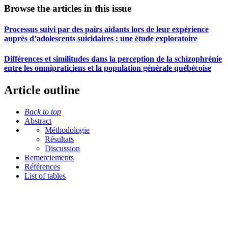
Browse the articles in this issue
Processus suivi par des pairs aidants lors de leur expérience
auprès d’adolescents suicidaires : une étude exploratoire
Différences et similitudes dans la perception de la schizophrénie
entre les omnipraticiens et la population générale québécoise
Article outline
Back to top
Abstract
Méthodologie
Résultats
Discussion
Remerciements
Références
List of tables