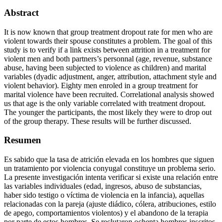
Abstract
It is now known that group treatment dropout rate for men who are
violent towards their spouse constitutes a problem. The goal of this
study is to verify if a link exists between attrition in a treatment for
violent men and both partners’s personnal (age, revenue, substance
abuse, having been subjected to violence as children) and marital
variables (dyadic adjustment, anger, attribution, attachment style and
violent behavior). Eighty men enroled in a group treatment for
marital violence have been recruited. Correlational analysis showed
us that age is the only variable correlated with treatment dropout.
The younger the participants, the most likely they were to drop out
of the group therapy. These results will be further discussed.
Resumen
Es sabido que la tasa de atrición elevada en los hombres que siguen
un tratamiento por violencia conyugal constituye un problema serio.
La presente investigación intenta verificar si existe una relación entre
las variables individuales (edad, ingresos, abuso de substancias,
haber sido testigo o víctima de violencia en la infancia), aquellas
relacionadas con la pareja (ajuste diádico, cólera, atribuciones, estilo
de apego, comportamientos violentos) y el abandono de la terapia
por parte de estos hombres. Se reclutaron ochenta hombres inscritos