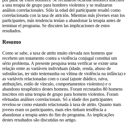
a una terapia de grupo para hombres violentos y se realizaron
análisis correlacionales. Sólo la edad del participante resaltó como
correlacionada con la tasa de atrición. Mientras más jóvenes eran los
participantes, más tendencia tenían a abandonar la terapia antes de
terminar el programa. Se discuten las implicaciones de estos
resultados.
Resumo
Como se sabe, a taxa de atrito muito elevada nos homens que
recebem um tratamento contra a violência conjugal constitui um
sério problema. A presente pesquisa tenta verificar se existe uma
relação entre as variáveis individuais (idade, renda, abuso de
substâncias, ter sido testemunha ou vítima de violência na infância) e
as variáveis relacionadas com o casal (ajuste diádico, raiva,
atribuições, estilo de vínculo, comportamentos violentos) e o
abandono terapêutico destes homens. Foram recrutados 80 homens
inscritos em uma terapia de grupo para homens violentos. Foram
efetuadas análises correlacionais. Só a idade dos participantes
revelou-se como estando relacionada à taxa de atrito. Quanto mais
jovens eram os participantes, mais eles tinham tendência a
abandonar a terapia antes do fim do programa. As implicações
destes resultados são discutidas no artigo.