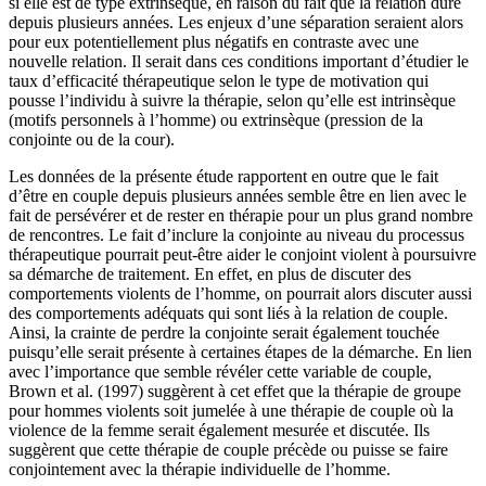
si elle est de type extrinsèque, en raison du fait que la relation dure
depuis plusieurs années. Les enjeux d’une séparation seraient alors
pour eux potentiellement plus négatifs en contraste avec une
nouvelle relation. Il serait dans ces conditions important d’étudier le
taux d’efficacité thérapeutique selon le type de motivation qui
pousse l’individu à suivre la thérapie, selon qu’elle est intrinsèque
(motifs personnels à l’homme) ou extrinsèque (pression de la
conjointe ou de la cour).
Les données de la présente étude rapportent en outre que le fait
d’être en couple depuis plusieurs années semble être en lien avec le
fait de persévérer et de rester en thérapie pour un plus grand nombre
de rencontres. Le fait d’inclure la conjointe au niveau du processus
thérapeutique pourrait peut-être aider le conjoint violent à poursuivre
sa démarche de traitement. En effet, en plus de discuter des
comportements violents de l’homme, on pourrait alors discuter aussi
des comportements adéquats qui sont liés à la relation de couple.
Ainsi, la crainte de perdre la conjointe serait également touchée
puisqu’elle serait présente à certaines étapes de la démarche. En lien
avec l’importance que semble révéler cette variable de couple,
Brown et al. (1997) suggèrent à cet effet que la thérapie de groupe
pour hommes violents soit jumelée à une thérapie de couple où la
violence de la femme serait également mesurée et discutée. Ils
suggèrent que cette thérapie de couple précède ou puisse se faire
conjointement avec la thérapie individuelle de l’homme.