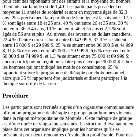
pour cent des répondants ont des enfants et la moyenne du nombre
d’enfants par famille est de 1,49. Les participants possèdent en
moyenne 11 années de scolarité et sont en moyenne âgés de 32,3
ans. Plus précisément la répartition de leur âge est la suivante : 17,5
% sont âgés entre 18 et 25 ans, 40 % ont entre 26 et 35 ans, 30 %
ont entre 36 et 45 ans, 10 % ont entre 46 et 55 ans et 2,5 % sont
âgés de 56 ans et plus. Au niveau des revenus en dollars canadiens,
22,4 % d’entre eux se situent entre 0-14 999 $, 32,9 % se situent
entre 15 000 $ et 29 999 $. 25 % se situent entre 30 000 $ et 44 999
$, 11,8 % reçoivent entre 45 000 et 59 999 $. 6,6 % reçoivent entre
60 000 $ et 74 999 $, et 1,3 % se situent entre 75 000 et 89 999 $;
aucun participant ne reçoit un salaire plus élevé que 90 000 $. Chez
les hommes qui ont indiqué les motifs de consultation, 65 %
rapportent suivre le programme de thérapie par choix personnel,
alors que 35 % rapportent être judiciarisés et disent participer à la
thérapie sur ordre de la cour.
Procédure
Les participants sont recrutés auprès d’un organisme communautaire
offrant un programme de thérapie de groupe pour hommes violents
dans la région métropolitaine de Montréal. Cette thérapie de groupe
est d’une durée de vingt-cinq semaines. La structure d’évaluation en
place dans cet organisme implique pour les hommes qu’ils se
présentent pour deux rencontres d’évaluation pré-thérapie. Pour des