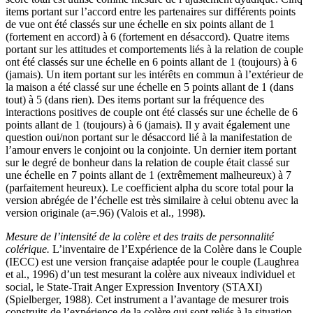
items portant sur l’accord entre les partenaires sur différents points
de vue ont été classés sur une échelle en six points allant de 1
(fortement en accord) à 6 (fortement en désaccord). Quatre items
portant sur les attitudes et comportements liés à la relation de couple
ont été classés sur une échelle en 6 points allant de 1 (toujours) à 6
(jamais). Un item portant sur les intérêts en commun à l’extérieur de
la maison a été classé sur une échelle en 5 points allant de 1 (dans
tout) à 5 (dans rien). Des items portant sur la fréquence des
interactions positives de couple ont été classés sur une échelle de 6
points allant de 1 (toujours) à 6 (jamais). Il y avait également une
question oui/non portant sur le désaccord lié à la manifestation de
l’amour envers le conjoint ou la conjointe. Un dernier item portant
sur le degré de bonheur dans la relation de couple était classé sur
une échelle en 7 points allant de 1 (extrêmement malheureux) à 7
(parfaitement heureux). Le coefficient alpha du score total pour la
version abrégée de l’échelle est très similaire à celui obtenu avec la
version originale (a=.96) (Valois et al., 1998).
Mesure de l’intensité de la colère et des traits de personnalité
colérique.
L’inventaire de l’Expérience de la Colère dans le Couple
(IECC) est une version française adaptée pour le couple (Laughrea
et al., 1996) d’un test mesurant la colère aux niveaux individuel et
social, le State-Trait Anger Expression Inventory (STAXI)
(Spielberger, 1988). Cet instrument a l’avantage de mesurer trois
construits de l’expérience de la colère qui sont reliés à la situation