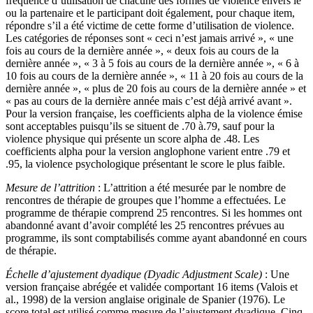
fréquence d’utilisation de chacune des formes de violence envers le
ou la partenaire et le participant doit également, pour chaque item,
répondre s’il a été victime de cette forme d’utilisation de violence.
Les catégories de réponses sont « ceci n’est jamais arrivé », « une
fois au cours de la dernière année », « deux fois au cours de la
dernière année », « 3 à 5 fois au cours de la dernière année », « 6 à
10 fois au cours de la dernière année », « 11 à 20 fois au cours de la
dernière année », « plus de 20 fois au cours de la dernière année » et
« pas au cours de la dernière année mais c’est déjà arrivé avant ».
Pour la version française, les coefficients alpha de la violence émise
sont acceptables puisqu’ils se situent de .70 à.79, sauf pour la
violence physique qui présente un score alpha de .48. Les
coefficients alpha pour la version anglophone varient entre .79 et
.95, la violence psychologique présentant le score le plus faible.
Mesure de l’attrition
: L’attrition a été mesurée par le nombre de
rencontres de thérapie de groupes que l’homme a effectuées. Le
programme de thérapie comprend 25 rencontres. Si les hommes ont
abandonné avant d’avoir complété les 25 rencontres prévues au
programme, ils sont comptabilisés comme ayant abandonné en cours
de thérapie.
Échelle d’ajustement dyadique (Dyadic Adjustment Scale)
: Une
version française abrégée et validée comportant 16 items (Valois et
al., 1998) de la version anglaise originale de Spanier (1976). Le
score total est utilisé comme mesure de l’ajustement dyadique. Cinq