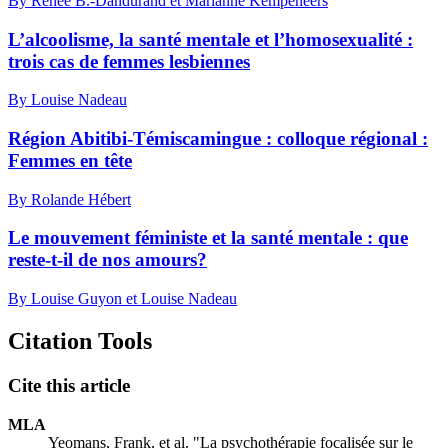
By Renée B.-Dandurand et Marianne Kempeneers
L’alcoolisme, la santé mentale et l’homosexualité :
trois cas de femmes lesbiennes
By Louise Nadeau
Région Abitibi-Témiscamingue : colloque régional :
Femmes en tête
By Rolande Hébert
Le mouvement féministe et la santé mentale : que
reste-t-il de nos amours?
By Louise Guyon et Louise Nadeau
Citation Tools
Cite this article
MLA
Yeomans, Frank, et al. "La psychothérapie focalisée sur le