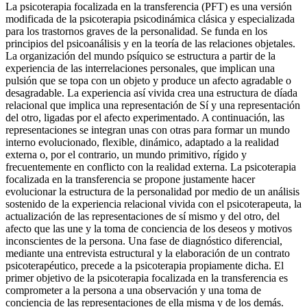
La psicoterapia focalizada en la transferencia (PFT) es una versión
modificada de la psicoterapia psicodinámica clásica y especializada
para los trastornos graves de la personalidad. Se funda en los
principios del psicoanálisis y en la teoría de las relaciones objetales.
La organización del mundo psíquico se estructura a partir de la
experiencia de las interrelaciones personales, que implican una
pulsión que se topa con un objeto y produce un afecto agradable o
desagradable. La experiencia así vivida crea una estructura de díada
relacional que implica una representación de Sí y una representación
del otro, ligadas por el afecto experimentado. A continuación, las
representaciones se integran unas con otras para formar un mundo
interno evolucionado, flexible, dinámico, adaptado a la realidad
externa o, por el contrario, un mundo primitivo, rígido y
frecuentemente en conflicto con la realidad externa. La psicoterapia
focalizada en la transferencia se propone justamente hacer
evolucionar la estructura de la personalidad por medio de un análisis
sostenido de la experiencia relacional vivida con el psicoterapeuta, la
actualización de las representaciones de sí mismo y del otro, del
afecto que las une y la toma de conciencia de los deseos y motivos
inconscientes de la persona. Una fase de diagnóstico diferencial,
mediante una entrevista estructural y la elaboración de un contrato
psicoterapéutico, precede a la psicoterapia propiamente dicha. El
primer objetivo de la psicoterapia focalizada en la transferencia es
comprometer a la persona a una observación y una toma de
conciencia de las representaciones de ella misma y de los demás.