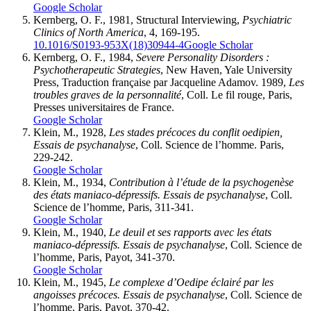
Google Scholar
Kernberg
, O. F., 1981, Structural Interviewing,
Psychiatric
Clinics of North America
, 4, 169-195.
10.1016/S0193-953X(18)30944-4
Google Scholar
Kernberg
, O. F., 1984,
Severe Personality Disorders
:
Psychotherapeutic Strategies
, New Haven, Yale University
Press, Traduction française par Jacqueline Adamov. 1989,
Les
troubles graves de la personnalité
, Coll. Le fil rouge, Paris,
Presses universitaires de France.
Google Scholar
Klein
, M., 1928,
Les stades précoces du conflit oedipien,
Essais de psychanalyse
, Coll. Science de l’homme. Paris,
229-242.
Google Scholar
Klein
, M., 1934,
Contribution à l’étude de la psychogenèse
des états maniaco-dépressifs. Essais de psychanalyse
, Coll.
Science de l’homme, Paris, 311-341.
Google Scholar
Klein
, M., 1940,
Le deuil et ses rapports avec les états
maniaco-dépressifs. Essais de psychanalyse
, Coll. Science de
l’homme, Paris, Payot, 341-370.
Google Scholar
Klein
, M., 1945,
Le complexe d’Oedipe éclairé par les
angoisses précoces. Essais de psychanalyse
, Coll. Science de
l’homme, Paris, Payot, 370-42.