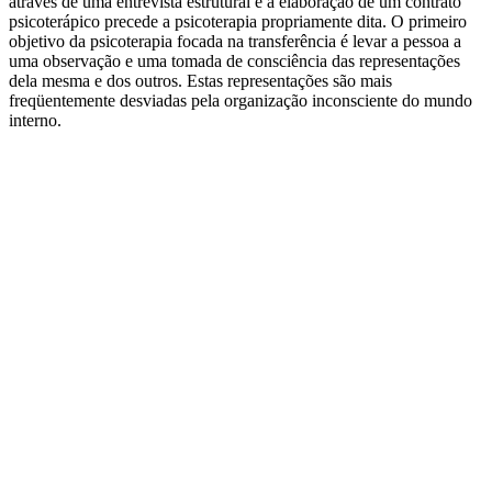
através de uma entrevista estrutural e a elaboração de um contrato
psicoterápico precede a psicoterapia propriamente dita. O primeiro
objetivo da psicoterapia focada na transferência é levar a pessoa a
uma observação e uma tomada de consciência das representações
dela mesma e dos outros. Estas representações são mais
freqüentemente desviadas pela organização inconsciente do mundo
interno.