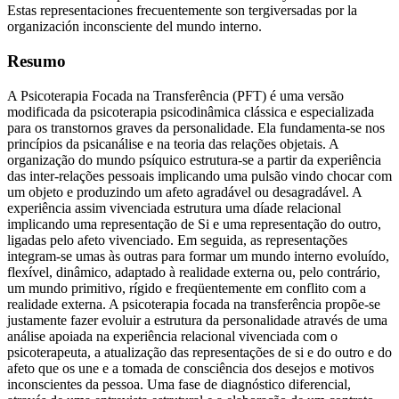
Estas representaciones frecuentemente son tergiversadas por la
organización inconsciente del mundo interno.
Resumo
A Psicoterapia Focada na Transferência (PFT) é uma versão
modificada da psicoterapia psicodinâmica clássica e especializada
para os transtornos graves da personalidade. Ela fundamenta-se nos
princípios da psicanálise e na teoria das relações objetais. A
organização do mundo psíquico estrutura-se a partir da experiência
das inter-relações pessoais implicando uma pulsão vindo chocar com
um objeto e produzindo um afeto agradável ou desagradável. A
experiência assim vivenciada estrutura uma díade relacional
implicando uma representação de Si e uma representação do outro,
ligadas pelo afeto vivenciado. Em seguida, as representações
integram-se umas às outras para formar um mundo interno evoluído,
flexível, dinâmico, adaptado à realidade externa ou, pelo contrário,
um mundo primitivo, rígido e freqüentemente em conflito com a
realidade externa. A psicoterapia focada na transferência propõe-se
justamente fazer evoluir a estrutura da personalidade através de uma
análise apoiada na experiência relacional vivenciada com o
psicoterapeuta, a atualização das representações de si e do outro e do
afeto que os une e a tomada de consciência dos desejos e motivos
inconscientes da pessoa. Uma fase de diagnóstico diferencial,