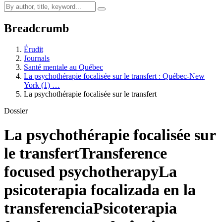
Breadcrumb
Érudit
Journals
Santé mentale au Québec
La psychothérapie focalisée sur le transfert : Québec-New
York (1) …
La psychothérapie focalisée sur le transfert
Dossier
La psychothérapie focalisée sur
le transfert
Transference
focused psychotherapy
La
psicoterapia focalizada en la
transferencia
Psicoterapia