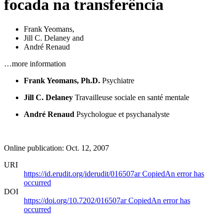
focada na transferência
Frank Yeomans
,
Jill C. Delaney
and
André Renaud
…more information
Frank Yeomans, Ph.D.
Psychiatre
Jill C. Delaney
Travailleuse sociale en santé mentale
André Renaud
Psychologue et psychanalyste
Online publication: Oct. 12, 2007
URI
https://id.erudit.org/iderudit/016507ar
Copied
An error has
occurred
DOI
https://doi.org/10.7202/016507ar
Copied
An error has
occurred