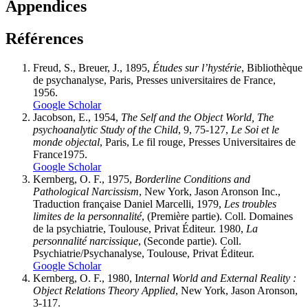
Appendices
Références
Freud, S., Breuer, J
., 1895,
Études sur l’hystérie
, Bibliothèque
de psychanalyse, Paris, Presses universitaires de France,
1956.
Google Scholar
Jacobson
, E., 1954,
The Self and the Object World, The
psychoanalytic Study of the Child
, 9, 75-127,
Le Soi et le
monde objectal
, Paris, Le fil rouge, Presses Universitaires de
France1975.
Google Scholar
Kernberg
, O. F., 1975,
Borderline Conditions and
Pathological Narcissism
, New York, Jason Aronson Inc.,
Traduction française Daniel Marcelli, 1979,
Les troubles
limites de la personnalité
, (Première partie). Coll. Domaines
de la psychiatrie, Toulouse, Privat Éditeur. 1980,
La
personnalité narcissique
, (Seconde partie). Coll.
Psychiatrie/Psychanalyse, Toulouse, Privat Éditeur.
Google Scholar
Kernberg
, O. F., 1980, I
nternal World and External Reality
:
Object Relations Theory Applied
, New York, Jason Aronson,
3-117.