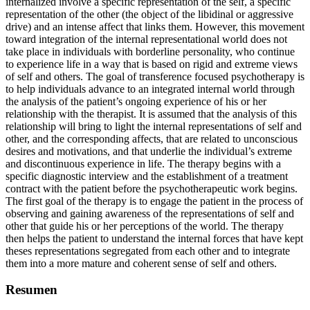
internalized involve a specific representation of the self, a specific
representation of the other (the object of the libidinal or aggressive
drive) and an intense affect that links them. However, this movement
toward integration of the internal representational world does not
take place in individuals with borderline personality, who continue
to experience life in a way that is based on rigid and extreme views
of self and others. The goal of transference focused psychotherapy is
to help individuals advance to an integrated internal world through
the analysis of the patient’s ongoing experience of his or her
relationship with the therapist. It is assumed that the analysis of this
relationship will bring to light the internal representations of self and
other, and the corresponding affects, that are related to unconscious
desires and motivations, and that underlie the individual’s extreme
and discontinuous experience in life. The therapy begins with a
specific diagnostic interview and the establishment of a treatment
contract with the patient before the psychotherapeutic work begins.
The first goal of the therapy is to engage the patient in the process of
observing and gaining awareness of the representations of self and
other that guide his or her perceptions of the world. The therapy
then helps the patient to understand the internal forces that have kept
theses representations segregated from each other and to integrate
them into a more mature and coherent sense of self and others.
Resumen