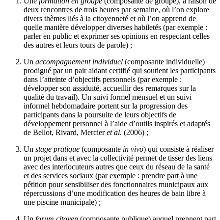
Une
formation en groupe
(composante de groupe), à raison de
deux rencontres de trois heures par semaine, où l’on explore
divers thèmes liés à la citoyenneté et où l’on apprend de
quelle manière développer diverses habiletés (par exemple :
parler en public et exprimer ses opinions en respectant celles
des autres et leurs tours de parole) ;
Un
accompagnement individuel
(composante individuelle)
prodigué par un pair aidant certifié qui soutient les participants
dans l’atteinte d’objectifs personnels (par exemple :
développer son assiduité, accueillir des remarques sur la
qualité du travail). Un suivi formel mensuel et un suivi
informel hebdomadaire portent sur la progression des
participants dans la poursuite de leurs objectifs de
développement personnel à l’aide d’outils inspirés et adaptés
de Bellot, Rivard, Mercier
et al
. (2006) ;
Un
stage pratique
(composante
in vivo
) qui consiste à réaliser
un projet dans et avec la collectivité permet de tisser des liens
avec des interlocuteurs autres que ceux du réseau de la santé
et des services sociaux (par exemple : prendre part à une
pétition pour sensibiliser des fonctionnaires municipaux aux
répercussions d’une modification des heures de bain libre à
une piscine municipale) ;
Un
forum citoyen
(composante publique) auquel prennent part