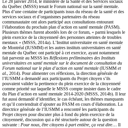
Le 28 janvier 2014, le ministère de la Santé et des Services sociaux
du Québec (MSSS) tenait le Forum national sur la santé mentale.
Plus d’une centaine de participants issus du réseau de la santé et des
services sociaux et d’organismes partenaires du réseau
communautaire ont alors participé aux consultations entourant
l’élaboration du prochain plan d’action en santé mentale (PASM).
Plusieurs thèmes furent abordés lors de ce forum, « parmi lesquels le
plein exercice de la citoyenneté des personnes atteintes de troubles
mentaux » (MSSS, 2014a). L’Institut universitaire en santé mentale
de Montréal (IUSMM) et les autres instituts universitaires en santé
mentale du Québec ont participé à cet exercice, ayant notamment
fait parvenir au MSSS les
Réflexions préliminaires des Instituts
universitaires en santé mentale sur le document de consultation du
Forum national sur le plan d’action en santé mentale
(IUSMM
et
al.
, 2014). Pour alimenter ces réflexions, la direction générale de
l’IUSMM a demandé aux participants du Projet citoyen s’ils
pouvaient valider la pertinence du plein exercice de la citoyenneté
comme priorité sur laquelle le MSSS compte insister dans le cadre
du Plan d’action en santé mentale 2014-2020 (MSSS, 2014b). Il leur
fut aussi demandé d’identifier, le cas échéant, les thèmes manquants
et qu’il conviendrait d’ajouter au PASM en cours d’élaboration. La
directrice générale de l’IUSMM a rencontré les participants du
Projet citoyen pour discuter plus à fond du plein exercice de la
citoyenneté, discussion qui a été structurée autour de la question
suivante :
Pour nous, être citoyens à part entière, ça veut dire
… Il