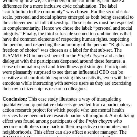
wondering how we, as members of the community, can make a
difference for a more inclusive civic cohabitation. The label
“contribution to the community” was chosen. For the second sub-
scale, personal and social spheres emerged as both being essential to
the achievement of full citizenship. These spheres must be respected
in complementarity. Hence we chose the label: “personal and social
integrity.” Finally, the third sub-scale seemed to combine items that
have the common elements of respecting human rights, respecting
the person, and respecting the autonomy of the person. “Rights and
freedom of choice” was chosen as a label for that sub-set. The
IUSMM CEO immersed herself in the
Projet citoyen
and as her
dialogue with the participants deepened around these features, a
sense of mutual respect and friendliness got stronger. Participants
were pleasantly surprised to see that an influential CEO can be
sensitive and comfortable expressing this sensitivity, even with her
emotions while interacting with service users as they are exercising
their own citizenship as research colleagues.
Conclusion:
This case study illustrates a way of triangulating
qualitative and quantitative data sets generated from a participatory-
action research project for which people who use mental health
services have been active research partners throughout. A mobilizing
effect was found among participants of the
Projet citoyen
who
become multipliers once back in their respective communities and
neighborhoods. This effect can also affect a senior manager. The