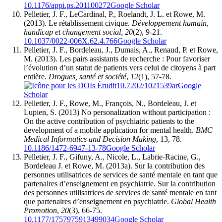
10.1176/appi.ps.201100272
Google Scholar
Pelletier, J. F., LeCardinal, P., Roelandt, J. L. et Rowe, M.
(2013). Le rétablissement civique.
Développement humain,
handicap et changement social, 20
(2), 9-21.
10.1037/0022-006X.62.4.766
Google Scholar
Pelletier, J. F., Bordeleau, J., Dumais, A., Renaud, P. et Rowe,
M. (2013). Les pairs assistants de recherche : Pour favoriser
l’évolution d’un statut de patients vers celui de citoyens à part
entière.
Drogues, santé et société
,
12
(1), 57-78.
10.7202/1021539ar
Google
Scholar
Pelletier, J. F., Rowe, M., François, N., Bordeleau, J. et
Lupien, S. (2013) No personalization without participation :
On the active contribution of psychiatric patients to the
development of a mobile application for mental health.
BMC
Medical Informatics and Decision Making
, 13, 78.
10.1186/1472-6947-13-78
Google Scholar
Pelletier, J. F., Gifuny, A., Nicole, L., Labrie-Racine, G.,
Bordeleau J. et Rowe, M. (2013a). Sur la contribution des
personnes utilisatrices de services de santé mentale en tant que
partenaires d’enseignement en psychiatrie. Sur la contribution
des personnes utilisatrices de services de santé mentale en tant
que partenaires d’enseignement en psychiatrie.
Global Health
Promotion
,
20
(3), 66-75.
10.1177/1757975913499034
Google Scholar