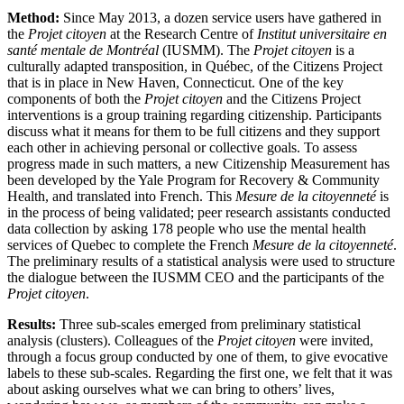
Method:
Since May 2013, a dozen service users have gathered in
the
Projet citoyen
at the Research Centre of
Institut universitaire en
santé mentale de Montréal
(IUSMM). The
Projet citoyen
is a
culturally adapted transposition, in Québec, of the Citizens Project
that is in place in New Haven, Connecticut. One of the key
components of both the
Projet citoyen
and the Citizens Project
interventions is a group training regarding citizenship. Participants
discuss what it means for them to be full citizens and they support
each other in achieving personal or collective goals. To assess
progress made in such matters, a new Citizenship Measurement has
been developed by the Yale Program for Recovery & Community
Health, and translated into French. This
Mesure de la citoyenneté
is
in the process of being validated; peer research assistants conducted
data collection by asking 178 people who use the mental health
services of Quebec to complete the French
Mesure de la citoyenneté
.
The preliminary results of a statistical analysis were used to structure
the dialogue between the IUSMM CEO and the participants of the
Projet citoyen
.
Results:
Three sub-scales emerged from preliminary statistical
analysis (clusters). Colleagues of the
Projet citoyen
were invited,
through a focus group conducted by one of them, to give evocative
labels to these sub-scales. Regarding the first one, we felt that it was
about asking ourselves what we can bring to others’ lives,