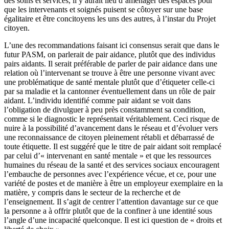
des soins et services, il y aurait lieu d’aménager des espaces pour
que les intervenants et soignés puisent se côtoyer sur une base
égalitaire et être concitoyens les uns des autres, à l’instar du Projet
citoyen.
L’une des recommandations faisant ici consensus serait que dans le
futur PASM, on parlerait de pair aidance, plutôt que des individus
pairs aidants. Il serait préférable de parler de pair aidance dans une
relation où l’intervenant se trouve à être une personne vivant avec
une problématique de santé mentale plutôt que d’étiqueter celle-ci
par sa maladie et la cantonner éventuellement dans un rôle de pair
aidant. L’individu identifié comme pair aidant se voit dans
l’obligation de divulguer à peu près constamment sa condition,
comme si le diagnostic le représentait véritablement. Ceci risque de
nuire à la possibilité d’avancement dans le réseau et d’évoluer vers
une reconnaissance de citoyen pleinement rétabli et débarrassé de
toute étiquette. Il est suggéré que le titre de pair aidant soit remplacé
par celui d’« intervenant en santé mentale » et que les ressources
humaines du réseau de la santé et des services sociaux encouragent
l’embauche de personnes avec l’expérience vécue, et ce, pour une
variété de postes et de manière à être un employeur exemplaire en la
matière, y compris dans le secteur de la recherche et de
l’enseignement. Il s’agit de centrer l’attention davantage sur ce que
la personne a à offrir plutôt que de la confiner à une identité sous
l’angle d’une incapacité quelconque. Il est ici question de « droits et