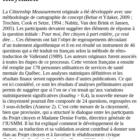
La
Citizenship Meausurement
originale a été développée avec une
méthodologie de cartographie de concept (Behar et Ydaker, 2009 ;
Trochim, Cook et Setze, 1994 ; Nabitz, Van den Brink et Jansen,
2005). Les participants devaient suggérer des éléments de réponse à
la question initiale :
Pour moi, être citoyen à part entière, ça veut
dire
… Ces éléments ont fait l’objet de regroupements découlant
d’un traitement algorithmique et il en est résulté un instrument de 46
questions qui a été traduit en français selon la méthode de rétro-
traduction de Vallerand (1989). Les auteurs originaux furent associés
à toutes les étapes de ce processus. Cette version française a ensuite
été remplie par 178 personnes utilisatrices de services de santé
mentale du Québec. Les analyses statistiques définitives et les
résultats finaux seront rapportés dans d’autres publications. Ce qui
est ici considéré, ce sont les résultats d’analyses préliminaires ayant
permis de suggérer que si l’on ne s’en tenait qu’aux variations
statistiquement significatives (
loading
> 0,4), la nouvelle mesure de
la citoyenneté pourrait être composée de 24 questions, regroupées en
3 sous-échelles (Annexe 2). C’est cette mesure de la citoyenneté,
bien que provisoire, qui a structuré le dialogue entre les participants
du Projet citoyen et Madame Denise Fortin, directrice générale de
l’IUSMM. Il lui fut expliqué comment le développement de la
mesure, sa traduction et sa validation avaient contribué à donner son
élan au Projet citoyen et à favoriser le rétablissement civique