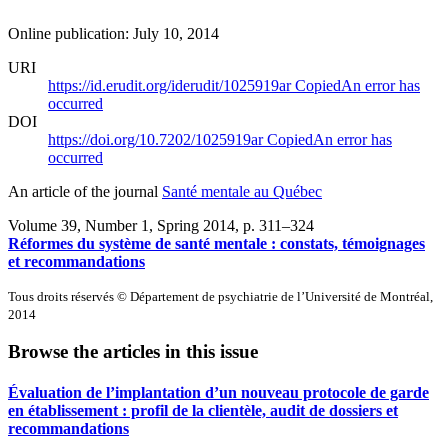
Online publication: July 10, 2014
URI
https://id.erudit.org/iderudit/1025919ar
Copied
An error has
occurred
DOI
https://doi.org/10.7202/1025919ar
Copied
An error has
occurred
An article of the journal
Santé mentale au Québec
Volume 39, Number 1, Spring 2014
, p. 311–324
Réformes du système de santé mentale : constats, témoignages
et recommandations
Tous droits réservés © Département de psychiatrie de l’Université de Montréal,
2014
Browse the articles in this issue
Évaluation de l’implantation d’un nouveau protocole de garde
en établissement : profil de la clientèle, audit de dossiers et
recommandations