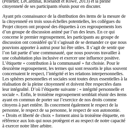
(Pelletier, LeCardinal, Roelandt et Rowe, 2013) et la pleine
citoyenneté de ses participants réunis pour en discuter.
Ayant pris connaissance de la distribution des items de la mesure de
la citoyenneté en trois sous-échelles potentielles, les collègues du
Projet citoyen ont proposé des étiquettes à ces regroupements lors
d’un groupe de discussion animé par l’un des leurs. En ce qui
concerne le premier regroupement, les participants au groupe de
discussion ont considéré qu’il s’agissait de se demander ce que nous
pouvions apporter à autrui pour lui être utiles. Il s’agit de sentir que
l’on fait partie d’une communauté, que nous pouvons travailler à
une cohabitation plus inclusive et exercer une influence positive.
L’étiquette « contribution à la communauté » fut choisie. Pour le
deuxième regroupement, les termes qui sont ressortis le plus souvent
concernaient le respect, l’intégrité et les relations interpersonnelles.
Les sphères personnelles et sociales sont toutes deux essentielles à la
réalisation de la pleine citoyenneté et doivent être respectées dans
leur intégralité. D’où l’étiquette suivante : « intégrité personnelle et
sociale ». Enfin, le troisième regroupement semblait réunir des items
ayant en commun de porter sur l’exercice de nos droits comme
citoyens à part entière. Ils concernent également le respect de la
personne, le respect de sa personne, le respect de son autonomie.
« Droits et liberté de choix » forment ainsi la troisième étiquette, en
référence aux lois qui nous protègent et au respect de notre capacité
à exercer notre libre arbitre.