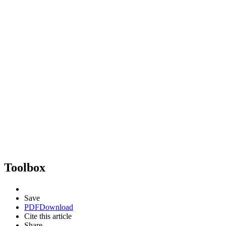
Toolbox
Save
PDF
Download
Cite this article
Share