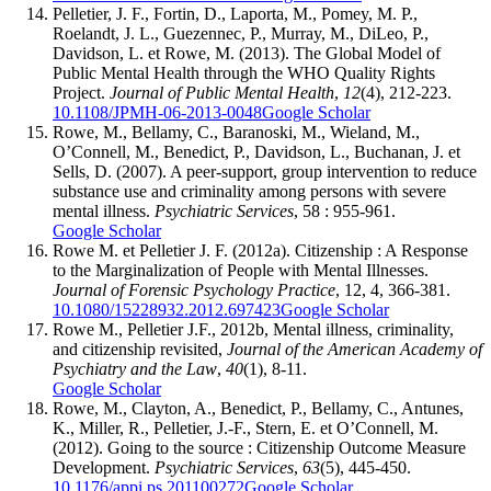
Pelletier, J. F., Fortin, D., Laporta, M., Pomey, M. P.,
Roelandt, J. L., Guezennec, P., Murray, M., DiLeo, P.,
Davidson, L. et Rowe, M. (2013). The Global Model of
Public Mental Health through the WHO Quality Rights
Project.
Journal of Public Mental Health
,
12
(4), 212-223.
10.1108/JPMH-06-2013-0048
Google Scholar
Rowe, M., Bellamy, C., Baranoski, M., Wieland, M.,
O’Connell, M., Benedict, P., Davidson, L., Buchanan, J. et
Sells, D. (2007). A peer-support, group intervention to reduce
substance use and criminality among persons with severe
mental illness.
Psychiatric Services
, 58 : 955-961.
Google Scholar
Rowe M. et Pelletier J. F. (2012a). Citizenship : A Response
to the Marginalization of People with Mental Illnesses.
Journal of Forensic Psychology Practice
, 12, 4, 366-381.
10.1080/15228932.2012.697423
Google Scholar
Rowe M., Pelletier J.F., 2012b, Mental illness, criminality,
and citizenship revisited,
Journal of the American Academy of
Psychiatry and the Law
,
40
(1), 8-11.
Google Scholar
Rowe, M., Clayton, A., Benedict, P., Bellamy, C., Antunes,
K., Miller, R., Pelletier, J.-F., Stern, E. et O’Connell, M.
(2012). Going to the source : Citizenship Outcome Measure
Development.
Psychiatric Services
,
63
(5), 445-450.
10.1176/appi.ps.201100272
Google Scholar