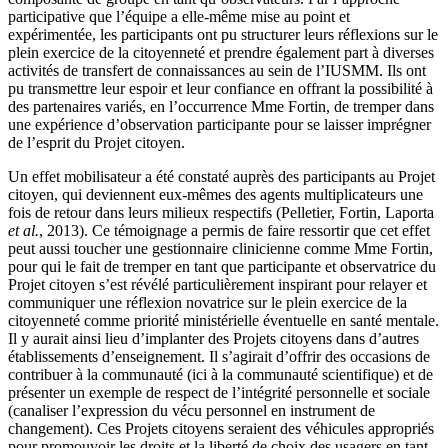
participative que l’équipe a elle-même mise au point et
expérimentée, les participants ont pu structurer leurs réflexions sur le
plein exercice de la citoyenneté et prendre également part à diverses
activités de transfert de connaissances au sein de l’IUSMM. Ils ont
pu transmettre leur espoir et leur confiance en offrant la possibilité à
des partenaires variés, en l’occurrence Mme Fortin, de tremper dans
une expérience d’observation participante pour se laisser imprégner
de l’esprit du Projet citoyen.
Un effet mobilisateur a été constaté auprès des participants au Projet
citoyen, qui deviennent eux-mêmes des agents multiplicateurs une
fois de retour dans leurs milieux respectifs (Pelletier, Fortin, Laporta
et al.
, 2013). Ce témoignage a permis de faire ressortir que cet effet
peut aussi toucher une gestionnaire clinicienne comme Mme Fortin,
pour qui le fait de tremper en tant que participante et observatrice du
Projet citoyen s’est révélé particulièrement inspirant pour relayer et
communiquer une réflexion novatrice sur le plein exercice de la
citoyenneté comme priorité ministérielle éventuelle en santé mentale.
Il y aurait ainsi lieu d’implanter des Projets citoyens dans d’autres
établissements d’enseignement. Il s’agirait d’offrir des occasions de
contribuer à la communauté (ici à la communauté scientifique) et de
présenter un exemple de respect de l’intégrité personnelle et sociale
(canaliser l’expression du vécu personnel en instrument de
changement). Ces Projets citoyens seraient des véhicules appropriés
pour promouvoir les droits et la liberté de choix des usagers en tant