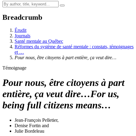
Breadcrumb
Érudit
Journals
Santé mentale au Québec
Réformes du système de santé mentale : constats, témoignages
et …
Pour nous, être citoyens à part entière, ça veut dire…
Témoignage
Pour nous, être citoyens à part
entière, ça veut dire…
For us,
being full citizens means…
Jean-François Pelletier
,
Denise Fortin
and
Julie Bordeleau