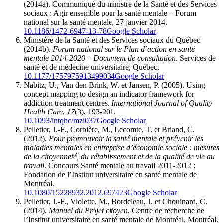
(2014a). Communiqué du ministre de la Santé et des Services
sociaux : Agir ensemble pour la santé mentale – Forum
national sur la santé mentale, 27 janvier 2014.
10.1186/1472-6947-13-78
Google Scholar
Ministère de la Santé et des Services sociaux du Québec
(2014b).
Forum national sur le Plan d’action en santé
mentale 2014-2020 – Document de consultation
. Services de
santé et de médecine universitaire, Québec.
10.1177/1757975913499034
Google Scholar
Nabitz, U., Van den Brink, W. et Jansen, P. (2005). Using
concept mapping to design an indicator framework for
addiction treatment centres.
International Journal of Quality
Health Care
,
17
(3), 193-201.
10.1093/intqhc/mzi037
Google Scholar
Pelletier, J.-F., Corbière, M., Lecomte, T. et Briand, C.
(2012).
Pour promouvoir la santé mentale et prévenir les
maladies mentales en entreprise d’économie sociale : mesures
de la citoyenneté, du rétablissement et de la qualité de vie au
travail
. Concours Santé mentale au travail 2011-2012 :
Fondation de l’Institut universitaire en santé mentale de
Montréal.
10.1080/15228932.2012.697423
Google Scholar
Pelletier, J.-F., Violette, M., Bordeleau, J. et Chouinard, C.
(2014).
Manuel du Projet citoyen
. Centre de recherche de
l’Institut universitaire en santé mentale de Montréal, Montréal.