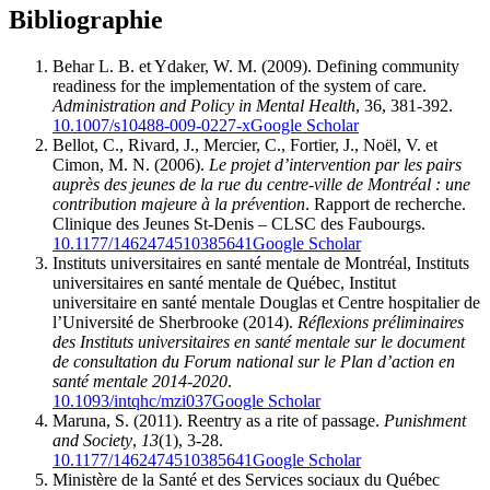
Bibliographie
Behar L. B. et Ydaker, W. M. (2009). Defining community
readiness for the implementation of the system of care.
Administration and Policy in Mental Health
, 36, 381-392.
10.1007/s10488-009-0227-x
Google Scholar
Bellot, C., Rivard, J., Mercier, C., Fortier, J., Noël, V. et
Cimon, M. N. (2006).
Le projet d’intervention par les pairs
auprès des jeunes de la rue du centre-ville de Montréal : une
contribution majeure à la prévention
. Rapport de recherche.
Clinique des Jeunes St-Denis – CLSC des Faubourgs.
10.1177/1462474510385641
Google Scholar
Instituts universitaires en santé mentale de Montréal, Instituts
universitaires en santé mentale de Québec, Institut
universitaire en santé mentale Douglas et Centre hospitalier de
l’Université de Sherbrooke (2014).
Réflexions préliminaires
des Instituts universitaires en santé mentale sur le document
de consultation du Forum national sur le Plan d’action en
santé mentale 2014-2020
.
10.1093/intqhc/mzi037
Google Scholar
Maruna, S. (2011). Reentry as a rite of passage.
Punishment
and Society
,
13
(1), 3-28.
10.1177/1462474510385641
Google Scholar
Ministère de la Santé et des Services sociaux du Québec