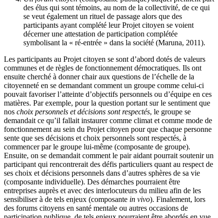
des élus qui sont témoins, au nom de la collectivité, de ce qui
se veut également un rituel de passage alors que des
participants ayant complété leur Projet citoyen se voient
décerner une attestation de participation complétée
symbolisant la « ré-entrée » dans la société (Maruna, 2011).
Les participants au Projet citoyen se sont d’abord dotés de valeurs
communes et de règles de fonctionnement démocratiques. Ils ont
ensuite cherché à donner chair aux questions de l’échelle de la
citoyenneté en se demandant comment un groupe comme celui-ci
pouvait favoriser l’atteinte d’objectifs personnels ou d’équipe en ces
matières. Par exemple, pour la question portant sur le sentiment que
nos
choix personnels et décisions sont respectés
, le groupe se
demandait ce qu’il fallait instaurer comme climat et comme mode de
fonctionnement au sein du Projet citoyen pour que chaque personne
sente que ses décisions et choix personnels sont respectés, à
commencer par le groupe lui-même (composante de groupe).
Ensuite, on se demandait comment le pair aidant pourrait soutenir un
participant qui rencontrerait des défis particuliers quant au respect de
ses choix et décisions personnels dans d’autres sphères de sa vie
(composante individuelle). Des démarches pourraient être
entreprises auprès et avec des interlocuteurs du milieu afin de les
sensibiliser à de tels enjeux (composante
in vivo
). Finalement, lors
des forums citoyens en santé mentale ou autres occasions de
participation publique, de tels enjeux pourraient être abordés en vue