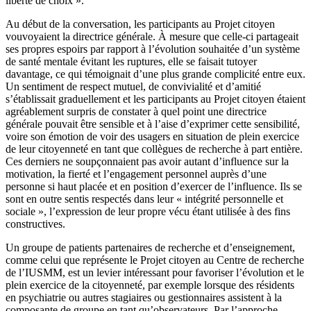
liberté de choix ».
Au début de la conversation, les participants au Projet citoyen
vouvoyaient la directrice générale. À mesure que celle-ci partageait
ses propres espoirs par rapport à l’évolution souhaitée d’un système
de santé mentale évitant les ruptures, elle se faisait tutoyer
davantage, ce qui témoignait d’une plus grande complicité entre eux.
Un sentiment de respect mutuel, de convivialité et d’amitié
s’établissait graduellement et les participants au Projet citoyen étaient
agréablement surpris de constater à quel point une directrice
générale pouvait être sensible et à l’aise d’exprimer cette sensibilité,
voire son émotion de voir des usagers en situation de plein exercice
de leur citoyenneté en tant que collègues de recherche à part entière.
Ces derniers ne soupçonnaient pas avoir autant d’influence sur la
motivation, la fierté et l’engagement personnel auprès d’une
personne si haut placée et en position d’exercer de l’influence. Ils se
sont en outre sentis respectés dans leur « intégrité personnelle et
sociale », l’expression de leur propre vécu étant utilisée à des fins
constructives.
Un groupe de patients partenaires de recherche et d’enseignement,
comme celui que représente le Projet citoyen au Centre de recherche
de l’IUSMM, est un levier intéressant pour favoriser l’évolution et le
plein exercice de la citoyenneté, par exemple lorsque des résidents
en psychiatrie ou autres stagiaires ou gestionnaires assistent à la
composante de groupe en tant qu’observateurs. Par l’approche