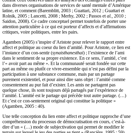
dans diverses organisations de services de santé mentale d’Amérique
latine, et comment (Baremblitt, 2003 ; Guattari, 2012 ; Guattari et
Rolnik, 2005 ; Lancetti, 2008 ; Merhy, 2002 ; Passos et
al.,
2010 ;
Saidon, 2008). Ce cadre conceptuel permet toutefois de porter une
attention particulière à ce qui est porteur d’affects et d’affirmations
critiques, voire politiques, entre les pairs.
Agamben (2005) s’inspire d’Aristote pour relever le rapport entre
affect et politique au coeur du lien d’amitié. Pour Aristote, ce lien est
l’instance d’un con-sentir (
synaisthanesthai
) ; l’existence de l’ami
dans le sentiment de sa propre existence. En ce sens, l’amitié, c’est
l’« avoir part au même ». Et la communauté serait fondée sur cette
part au même ou plutôt ce vivre-ensemble qui n’est pas défini par la
participation à une substance commune, mais par un partage
purement existentiel, et pour ainsi dire sans objet : l’amitié comme
consentement au pur fait d’exister. Les amis ne partagent pas
quelque chose, ils sont toujours déjà partagés par l’expérience de
l’amitié. L’amitié est le partage qui précède tout autre partage. (…)
Et c’est ce con-sentement original qui constitue la politique »
(Agamben, 2005 : 40).
Une telle conception du lien entre affect et politique rapproche d’une
compréhension du processus de démocratisation en cours, c’est-à-
dire d’un « (…) mode de subjectivation qui permet de modifier le
terrain sur lequel le jeu des parties se tient » (Rancière, 1995 : 59).