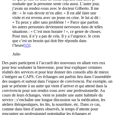
souhaite que la personne sente cela aussi. L’autre jour,
j’avais un rendez-vous avec le docteur Gilberto. Il me
dit : « Je vais devoir m’en aller. » Il est allé faire une
visite et est revenu avec un jeune en crise. Je lui ai dit :
« Tu peux y aller sans problème ! » Parce que parfois
les autres personnes deviennent nerveuses dans de telles
situations : « C’est mon horaire ! », ce genre de choses.
Pour moi, il n’y a pas de cela. Il y a l’urgence. Je crois
que c’est un besoin qui doit être répondu dans
l’heure
[15]
.
Julio
Des pairs participent à l’accueil des nouveaux en allant vers eux
pour leur souhaiter la bienvenue, pour leur expliquer certaines
réalités des services et pour leur donner des conseils afin de mieux
s’intégrer au CAPS. Ces échanges ont parfois lieu dans l’assemblée
des usagers et surtout dans l’espace de
convivencia.
Par exemple, un
pair se présente à un autre qui vient d’arriver et qui attend dans la
convivencia
pour son rendez-vous avec une professionnelle. Au
cours de leurs échanges, vient se joindre une autre habituée du
service ; s’enchaîne une longue discussion sur la médication, les
ateliers thérapeutiques, les lits, la nourriture, etc. Dans ce cas,
comme dans bien d’autres observés, le temps d’attente pour
rencontrer un professionnel potentialise les échanges et