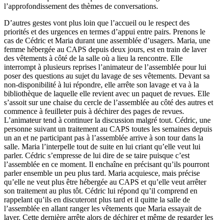
l’approfondissement des thèmes de conversations.
D’autres gestes vont plus loin que l’accueil ou le respect des
priorités et des urgences en termes d’appui entre pairs. Prenons le
cas de Cédric et Maria durant une assemblée d’usagers. Maria, une
femme hébergée au CAPS depuis deux jours, est en train de laver
des vêtements à côté de la salle où a lieu la rencontre. Elle
interrompt à plusieurs reprises l’animateur de l’assemblée pour lui
poser des questions au sujet du lavage de ses vêtements. Devant sa
non-disponibilité à lui répondre, elle arrête son lavage et va à la
bibliothèque de laquelle elle revient avec un paquet de revues. Elle
s’assoit sur une chaise du cercle de l’assemblée au côté des autres et
commence à feuilleter puis à déchirer des pages de revues.
L’animateur tend à continuer la discussion malgré tout. Cédric, une
personne suivant un traitement au CAPS toutes les semaines depuis
un an et ne participant pas à l’assemblée arrive à son tour dans la
salle. Maria l’interpelle tout de suite en lui criant qu’elle veut lui
parler. Cédric s’empresse de lui dire de se taire puisque c’est
l’assemblée en ce moment. Il enchaîne en précisant qu’ils pourront
parler ensemble un peu plus tard. Maria acquiesce, mais précise
qu’elle ne veut plus être hébergée au CAPS et qu’elle veut arrêter
son traitement au plus tôt. Cédric lui répond qu’il comprend en
rappelant qu’ils en discuteront plus tard et il quitte la salle de
l’assemblée en allant ranger les vêtements que Maria essayait de
laver. Cette dernière arrête alors de déchirer et même de regarder les