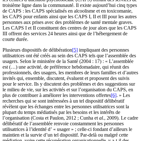
troisième ligne dans la communauté. Il existe aujourd’hui cinq types
de CAPS : les CAPS spécialisés en alcoolisme et en toxicomanie,
les CAPS pour enfants ainsi que les CAPS I, II et III pour les autres
personnes aux prises avec des problèmes de santé mentale graves.
Les CAPS I et II constituent des centres de jour alors que les CAPS
III offrent des services 24 heures ainsi que de l’hébergement de
courte durée.
Plusieurs dispositifs de délibération
[5]
impliquant des personnes
utilisatrices ont été créés au sein des CAPS tels que l’assemblée des
usagers. Selon le ministère de la Santé (2004 : 17) : « L’assemblée
est (…) une activité, de préférence hebdomadaire, qui réunit des
professionnels, des usagers, les membres de leurs familles et d’autres
invités qui, ensemble, discutent, évaluent et proposent des suivis
pour le service. Ils y discutent des problèmes et des suggestions sur
le milieu de vie, sur les activités et sur l’organisation du CAPS, en
plus de contribuer à améliorer les interventions offertes
[6]
. » Les
recherches qui se sont intéressées à un tel dispositif délibératif
révèlent que les échanges entre les personnes utilisatrices sont la
plupart du temps médiatisés par les besoins et les intérêts de
l’organisation (Costa et Paulon, 2012 ; Cunha et
al.
, 2009). Le cadre
délibératif de l’assemblée renvoie constamment les personnes
utilisatrices à l’identité d’ « usager » ; celle-ci fondant d’ailleurs le
maintien et la survie d’un tel dispositif. Par-delà ou malgré cette
médiation, voire cette récupération organisationnelle, y a-t-il des