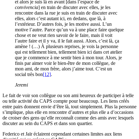
et alors je suis là en avant [dans l’espace de
convivencia
] en train de discuter avec elles, je les
rencontre dans la rue je suis en train de discuter avec
elles, alors c’est autant ici, en dedans, que là, à
l’extérieur. D’autres fois, je les motive aussi. L’un
motive l’autre. Parce qu’un va à une place faire quelque
chose et ne veut rien savoir de le faire, mais il voit
l’autre faire et il y va, il le fait aussi. Alors, c’est là, ça
amène ! (…) À plusieurs reprises, je vois la personne
qui est tellement bien, tellement bien ici dans cet atelier
que je commence à me sentir bien à mon tour. Alors, je
finis par aimer voir le bien-être de mon collègue, de
mon ami, de mon frère, alors j’aime tout. C’est un
social très bon
[12]
.
Jeremi
Le fait de voir son collègue ou son ami heureux de participer à telle
ou telle activité du CAPS compte pour beaucoup. Les liens créés
entre pairs donnent envie d’être là, tout simplement. Plus la personne
s’implique, plus elle en rencontre d’autres et plus elle a d’occasions
de croiser des gens qu’elle reconnaît comme des amis avec lesquels
discuter au sein du CAPS et dans son quartier.
Federico et Jaïr éclairent cependant certaines limites aux liens