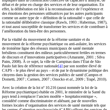
impliqués dans la construction collective de capacités d’analyse, de
débat et de prise en charge des services et de leur organisation. En
effet, la délibération est liée à la reconnaissance de l’expérience et
des émotions des personnes utilisatrices par les autres participants
comme un autre type de « définition de la rationalité » que celle de
la rationalité délibérative classique (Rawls, 1993 ; Habermas, 1987),
et tout aussi susceptible de transformer les services et de contribuer à
l’amélioration du bien-être des personnes.
Par la vitalité du mouvement de la réforme sanitaire et du
mouvement de la réforme psychiatrique ou anti-asilaire, les services
de troisième ligne des réseaux municipaux de santé mentale
brésiliens constituent des milieux particulièrement fertiles en termes
de discours et d’innovations participatives (Amarante, 2001 ; Silva
Paim, 2008). À ce sujet, la ville de Campinas dans l’État de São
Paulo fait lieu de référence nationale
[4]
par son nombre élevé de
CAPS – le plus élevé au pays – et de par le dynamisme politique des
citoyens dans la gestion des services publics de santé (Campos et
Dometti, 2007 ; Carmen, 2007 ; Onocko et
al
., 2009 ; Trapé, 2010).
Avec la création de la loi nº 10.216 (aussi nommée la loi de la
Réforme psychiatrique) établie en 2001, le ministère de la Santé du
pays tend à remplacer l’ancien modèle « hospitalocentrique »,
considéré comme discriminatoire et aliénant, par de nouvelles
formes locales d’organisation des services de santé mentale tels que
les centres d’attention psychosociale (CAPS) offrant des services de