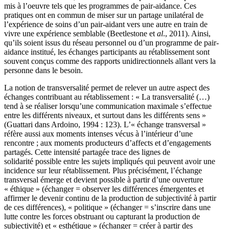
mis à l’oeuvre tels que les programmes de pair-aidance. Ces
pratiques ont en commun de miser sur un partage unilatéral de
l’expérience de soins d’un pair-aidant vers une autre en train de
vivre une expérience semblable (Beetlestone et
al
., 2011). Ainsi,
qu’ils soient issus du réseau personnel ou d’un programme de pair-
aidance institué, les échanges participants au rétablissement sont
souvent conçus comme des rapports unidirectionnels allant vers la
personne dans le besoin.
La notion de transversalité permet de relever un autre aspect des
échanges contribuant au rétablissement : « La transversalité (…)
tend à se réaliser lorsqu’une communication maximale s’effectue
entre les différents niveaux, et surtout dans les différents sens »
(Guattari dans Ardoino, 1994 : 123). L’« échange transversal »
réfère aussi aux moments intenses vécus à l’intérieur d’une
rencontre ; aux moments producteurs d’affects et d’engagements
partagés. Cette intensité partagée trace des lignes de
solidarité possible entre les sujets impliqués qui peuvent avoir une
incidence sur leur rétablissement. Plus précisément, l’échange
transversal émerge et devient possible à partir d’une ouverture
« éthique » (échanger = observer les différences émergentes et
affirmer le devenir continu de la production de subjectivité à partir
de ces différences), « politique » (échanger = s’inscrire dans une
lutte contre les forces obstruant ou capturant la production de
subjectivité) et « esthétique » (échanger = créer à partir des