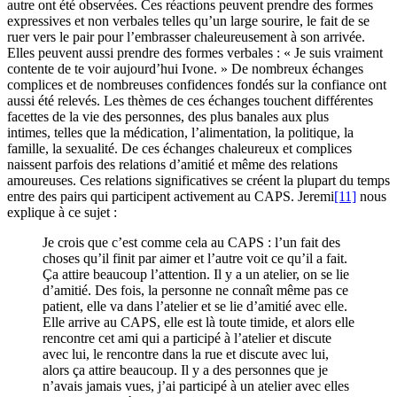
autre ont été observées. Ces réactions peuvent prendre des formes
expressives et non verbales telles qu’un large sourire, le fait de se
ruer vers le pair pour l’embrasser chaleureusement à son arrivée.
Elles peuvent aussi prendre des formes verbales : « Je suis vraiment
contente de te voir aujourd’hui Ivone. » De nombreux échanges
complices et de nombreuses confidences fondés sur la confiance ont
aussi été relevés. Les thèmes de ces échanges touchent différentes
facettes de la vie des personnes, des plus banales aux plus
intimes, telles que la médication, l’alimentation, la politique, la
famille, la sexualité. De ces échanges chaleureux et complices
naissent parfois des relations d’amitié et même des relations
amoureuses. Ces relations significatives se créent la plupart du temps
entre des pairs qui participent activement au CAPS. Jeremi
[11]
nous
explique à ce sujet :
Je crois que c’est comme cela au CAPS : l’un fait des
choses qu’il finit par aimer et l’autre voit ce qu’il a fait.
Ça attire beaucoup l’attention. Il y a un atelier, on se lie
d’amitié. Des fois, la personne ne connaît même pas ce
patient, elle va dans l’atelier et se lie d’amitié avec elle.
Elle arrive au CAPS, elle est là toute timide, et alors elle
rencontre cet ami qui a participé à l’atelier et discute
avec lui, le rencontre dans la rue et discute avec lui,
alors ça attire beaucoup. Il y a des personnes que je
n’avais jamais vues, j’ai participé à un atelier avec elles