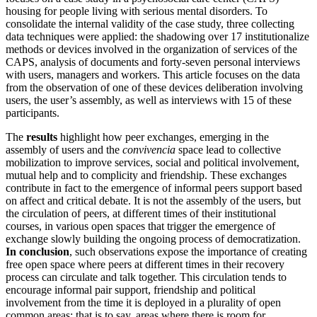
housing for people living with serious mental disorders. To
consolidate the internal validity of the case study, three collecting
data techniques were applied: the shadowing over 17 institutionalize
methods or devices involved in the organization of services of the
CAPS, analysis of documents and forty-seven personal interviews
with users, managers and workers. This article focuses on the data
from the observation of one of these devices deliberation involving
users, the user’s assembly, as well as interviews with 15 of these
participants.
The
results
highlight how peer exchanges, emerging in the
assembly of users and the
convivencia
space lead to collective
mobilization to improve services, social and political involvement,
mutual help and to complicity and friendship. These exchanges
contribute in fact to the emergence of informal peers support based
on affect and critical debate. It is not the assembly of the users, but
the circulation of peers, at different times of their institutional
courses, in various open spaces that trigger the emergence of
exchange slowly building the ongoing process of democratization.
In conclusion
, such observations expose the importance of creating
free open space where peers at different times in their recovery
process can circulate and talk together. This circulation tends to
encourage informal pair support, friendship and political
involvement from the time it is deployed in a plurality of open
common areas; that is to say, areas where there is room for