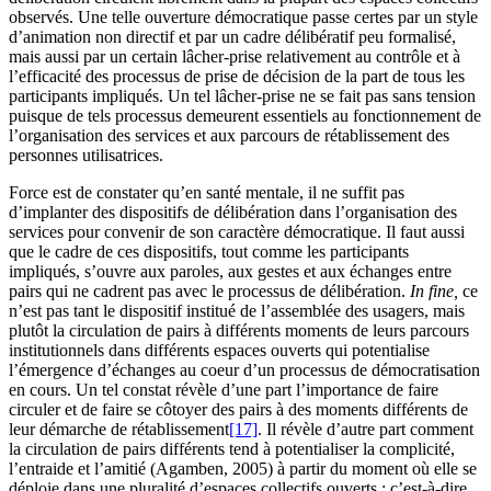
observés. Une telle ouverture démocratique passe certes par un style
d’animation non directif et par un cadre délibératif peu formalisé,
mais aussi par un certain lâcher-prise relativement au contrôle et à
l’efficacité des processus de prise de décision de la part de tous les
participants impliqués. Un tel lâcher-prise ne se fait pas sans tension
puisque de tels processus demeurent essentiels au fonctionnement de
l’organisation des services et aux parcours de rétablissement des
personnes utilisatrices.
Force est de constater qu’en santé mentale, il ne suffit pas
d’implanter des dispositifs de délibération dans l’organisation des
services pour convenir de son caractère démocratique. Il faut aussi
que le cadre de ces dispositifs, tout comme les participants
impliqués, s’ouvre aux paroles, aux gestes et aux échanges entre
pairs qui ne cadrent pas avec le processus de délibération.
In fine,
ce
n’est pas tant le dispositif institué de l’assemblée des usagers, mais
plutôt la circulation de pairs à différents moments de leurs parcours
institutionnels dans différents espaces ouverts qui potentialise
l’émergence d’échanges au coeur d’un processus de démocratisation
en cours. Un tel constat révèle d’une part l’importance de faire
circuler et de faire se côtoyer des pairs à des moments différents de
leur démarche de rétablissement
[17]
. Il révèle d’autre part comment
la circulation de pairs différents tend à potentialiser la complicité,
l’entraide et l’amitié (Agamben, 2005) à partir du moment où elle se
déploie dans une pluralité d’espaces collectifs ouverts ; c’est-à-dire