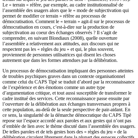
Le « terrain » réfère, par exemple, au cadre institutionnalisé de
l’assemblée des usagers alors que le « mode de subjectivation qui
permet de modifier ce terrain » réfère au processus de
démocratisation. Comment le « terrain » agit-il sur le processus de
démocratisation en cours, c’est-à-dire sur la production de
subjectivation au coeur des échanges observés ? Il s’agit de
comprendre, en suivant Blondiaux (2008), quelle ouverture
l’assemblée a relativement aux attitudes, aux discours qui ne
respectent pas les « règles du jeu » et qui, le plus souvent,
proviennent de personnes utilisatrices qui disent les choses
autrement que dans les formes attendues par la délibération.
Un processus de démocratisation impliquant des personnes atteintes
de troubles psychiques graves dans un contexte organisationnel
comme celui du CAPS Tipè se traduit d’abord par la reconnaissance
de l’expérience et des émotions comme un autre type
d’argumentation critique, et tout aussi susceptible de transformer le
cadre institué des services. Cette reconnaissance passe ensuite par
l’ouverture de la délibération aux échanges transversaux propres à
cette population, au-delà de la seule perspective de pair-aidant. En
ce sens, la singularité de la démarche démocratique du CAPS Tipè
repose sur l’espace accordé aux paroles et aux gestes qui n’ont pas
d’emblée de lien avec le thème discuté dans l’assemblée des usagers.
De telles paroles et de tels gestes hors des « règles du jeu » de la
délibération circulent librement dans la plupart des espaces collectifs