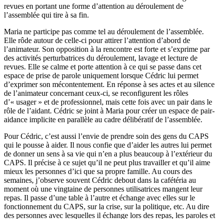
revues en portant une forme d’attention au déroulement de
l’assemblée qui tire à sa fin.
Maria ne participe pas comme tel au déroulement de l’assemblée.
Elle rôde autour de celle-ci pour attirer l’attention d’abord de
l’animateur. Son opposition à la rencontre est forte et s’exprime par
des activités perturbatrices du déroulement, lavage et lecture de
revues. Elle se calme et porte attention à ce qui se passe dans cet
espace de prise de parole uniquement lorsque Cédric lui permet
d’exprimer son mécontentement. En réponse à ses actes et au silence
de l’animateur concernant ceux-ci, se reconfigurent les rôles
d’« usager » et de professionnel, mais cette fois avec un pair dans le
rôle de l’aidant. Cédric se joint à Maria pour créer un espace de pair-
aidance implicite en parallèle au cadre délibératif de l’assemblée.
Pour Cédric, c’est aussi l’envie de prendre soin des gens du CAPS
qui le pousse à aider. Il nous confie que d’aider les autres lui permet
de donner un sens à sa vie qui n’en a plus beaucoup à l’extérieur du
CAPS. Il précise à ce sujet qu’il ne peut plus travailler et qu’il aime
mieux les personnes d’ici que sa propre famille. Au cours des
semaines, j’observe souvent Cédric debout dans la cafétéria au
moment où une vingtaine de personnes utilisatrices mangent leur
repas. Il passe d’une table à l’autre et échange avec elles sur le
fonctionnement du CAPS, sur la crise, sur la politique, etc. Au dire
des personnes avec lesquelles il échange lors des repas, les paroles et