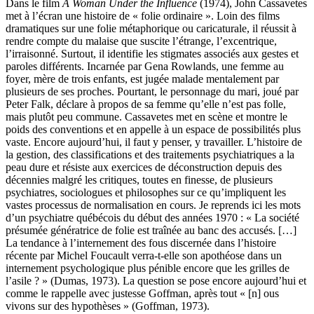
Dans le film
A Woman Under the Influence
(1974), John Cassavetes
met à l’écran une histoire de « folie ordinaire ». Loin des films
dramatiques sur une folie métaphorique ou caricaturale, il réussit à
rendre compte du malaise que suscite l’étrange, l’excentrique,
l’irraisonné. Surtout, il identifie les stigmates associés aux gestes et
paroles différents. Incarnée par Gena Rowlands, une femme au
foyer, mère de trois enfants, est jugée malade mentalement par
plusieurs de ses proches. Pourtant, le personnage du mari, joué par
Peter Falk, déclare à propos de sa femme qu’elle n’est pas folle,
mais plutôt peu commune. Cassavetes met en scène et montre le
poids des conventions et en appelle à un espace de possibilités plus
vaste. Encore aujourd’hui, il faut y penser, y travailler. L’histoire de
la gestion, des classifications et des traitements psychiatriques a la
peau dure et résiste aux exercices de déconstruction depuis des
décennies malgré les critiques, toutes en finesse, de plusieurs
psychiatres, sociologues et philosophes sur ce qu’impliquent les
vastes processus de normalisation en cours. Je reprends ici les mots
d’un psychiatre québécois du début des années 1970 : « La société
présumée génératrice de folie est traînée au banc des accusés. […]
La tendance à l’internement des fous discernée dans l’histoire
récente par Michel Foucault verra-t-elle son apothéose dans un
internement psychologique plus pénible encore que les grilles de
l’asile ? » (Dumas, 1973). La question se pose encore aujourd’hui et
comme le rappelle avec justesse Goffman, après tout « [n] ous
vivons sur des hypothèses » (Goffman, 1973).