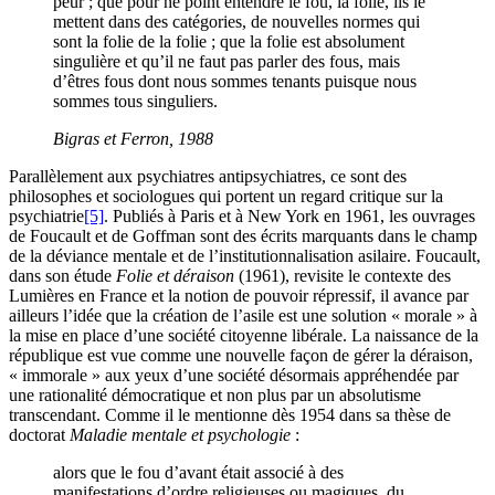
peur ; que pour ne point entendre le fou, la folle, ils le
mettent dans des catégories, de nouvelles normes qui
sont la folie de la folie ; que la folie est absolument
singulière et qu’il ne faut pas parler des fous, mais
d’êtres fous dont nous sommes tenants puisque nous
sommes tous singuliers.
Bigras et Ferron, 1988
Parallèlement aux psychiatres antipsychiatres, ce sont des
philosophes et sociologues qui portent un regard critique sur la
psychiatrie
[5]
. Publiés à Paris et à New York en 1961, les ouvrages
de Foucault et de Goffman sont des écrits marquants dans le champ
de la déviance mentale et de l’institutionnalisation asilaire. Foucault,
dans son étude
Folie et déraison
(1961), revisite le contexte des
Lumières en France et la notion de pouvoir répressif, il avance par
ailleurs l’idée que la création de l’asile est une solution « morale » à
la mise en place d’une société citoyenne libérale. La naissance de la
république est vue comme une nouvelle façon de gérer la déraison,
« immorale » aux yeux d’une société désormais appréhendée par
une rationalité démocratique et non plus par un absolutisme
transcendant. Comme il le mentionne dès 1954 dans sa thèse de
doctorat
Maladie mentale et psychologie
:
alors que le fou d’avant était associé à des
manifestations d’ordre religieuses ou magiques, du