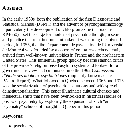
Abstract
In the early 1950s, both the publication of the first Diagnostic and
Statistical Manual (DSM-I) and the advent of psychopharmacology
– particularly the development of chlorpromazine (Thorazine –
RP4650) – set the stage for models of psychiatric thought, research
and practice that remain dominant today. It was during this pivotal
period, in 1955, that the Département de psychiatrie de l’Université
de Montréal was founded by a cohort of young researchers newly
arrived from well-known universities in France and the northeastern
United States. This influential group quickly became staunch critics
of the province’s religion-based asylum system and lobbied for a
government review that culminated into the 1962
Commission
d’étude des hôpitaux psychiatriques
(popularly known as the
Bédard Report). What followed in Quebec between 1965 and 1975
was the secularization of psychiatric institutions and widespread
deinstitutionalization. This paper illuminates cultural changes and
intellectual shifts that have been overlooked in historical studies of
post-war psychiatry by exploring the expansion of such “anti-
psychiatry” schools of thought in Quebec in this period.
Keywords:
psychiatry,