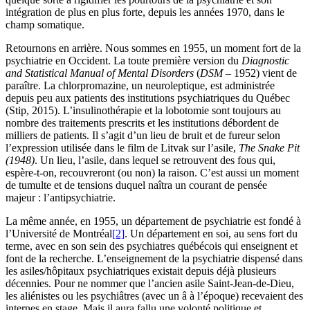
intégration de plus en plus forte, depuis les années 1970, dans le
champ somatique.
Retournons en arrière. Nous sommes en 1955, un moment fort de la
psychiatrie en Occident. La toute première version du
Diagnostic
and Statistical Manual of Mental Disorders
(
DSM
– 1952) vient de
paraître. La chlorpromazine, un neuroleptique, est administrée
depuis peu aux patients des institutions psychiatriques du Québec
(Stip, 2015). L’insulinothérapie et la lobotomie sont toujours au
nombre des traitements prescrits et les institutions débordent de
milliers de patients. Il s’agit d’un lieu de bruit et de fureur selon
l’expression utilisée dans le film de Litvak sur l’asile,
The Snake Pit
(1948)
. Un lieu, l’asile, dans lequel se retrouvent des fous qui,
espère-t-on, recouvreront (ou non) la raison. C’est aussi un moment
de tumulte et de tensions duquel naîtra un courant de pensée
majeur : l’antipsychiatrie.
La même année, en 1955, un département de psychiatrie est fondé à
l’Université de Montréal
[2]
. Un département en soi, au sens fort du
terme, avec en son sein des psychiatres québécois qui enseignent et
font de la recherche. L’enseignement de la psychiatrie dispensé dans
les asiles/hôpitaux psychiatriques existait depuis déjà plusieurs
décennies. Pour ne nommer que l’ancien asile Saint-Jean-de-Dieu,
les aliénistes ou les psychiâtres (avec un â à l’époque) recevaient des
internes en stage. Mais il aura fallu une volonté politique et