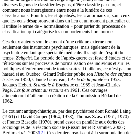
diverses façons de classifier les gens, d’être classifié par eux, et
comment nous interagissons entre nous à la lumière de ces
classifications. Pour lui, les stigmatisés, les « anormaux », sont ceux
que les gens désapprouvent dans un lieu et un moment particulier et
il utilise le terme de « normalisation » pour parler du processus de
classification qui catégorise les comportements hors normes.
Ces deux auteurs sont le ciment d’une critique externe non
seulement des institutions psychiatriques, mais également de la
psychiatrie en tant que spécialité médicale. Il s’agit de l’esprit du
temps,
Zeitgeist
. La période de l’après-guerre est faste d’études et de
réflexions sur les processus de normalisation des individus et sur les
politiques d’enfermement de toutes sortes. D’ailleurs, ce n’est pas un
hasard si au Québec, Gérard Pelletier publie son
Histoire des enfants
tristes
en 1950, Claude Gauvreau, l’
Asile de la pureté
en 1953,
Jacques Hébert,
Scandale à Bordeaux
en 1959 et Jean-Charles
Pagé,
Les fous crient au secours
en 1961. Ces ouvrages
alimenteront d’ailleurs la création de la Commission Bédard de
1962.
Le courant antipsychiatrique, par des psychiatres dont Ronald Laing
(1961) et David Cooper (1964, 1978), Thomas Szasz (1961, 1970)
et Franco Basaglia (1970), prend essor en parallèle aux écrits des
sociologues de la réaction sociale (Rissmiller et Rissmiller, 2006 ;
Berlim et
al.
, 2003)
[7]
. Ces derniers réagissent à la surpopulation de