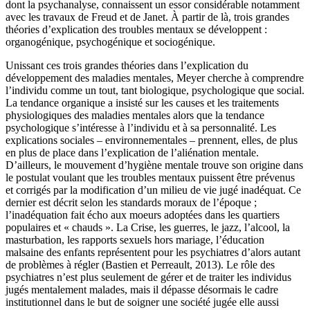
dont la psychanalyse, connaissent un essor considérable notamment
avec les travaux de Freud et de Janet. À partir de là, trois grandes
théories d’explication des troubles mentaux se développent :
organogénique, psychogénique et sociogénique.
Unissant ces trois grandes théories dans l’explication du
développement des maladies mentales, Meyer cherche à comprendre
l’individu comme un tout, tant biologique, psychologique que social.
La tendance organique a insisté sur les causes et les traitements
physiologiques des maladies mentales alors que la tendance
psychologique s’intéresse à l’individu et à sa personnalité. Les
explications sociales – environnementales – prennent, elles, de plus
en plus de place dans l’explication de l’aliénation mentale.
D’ailleurs, le mouvement d’hygiène mentale trouve son origine dans
le postulat voulant que les troubles mentaux puissent être prévenus
et corrigés par la modification d’un milieu de vie jugé inadéquat. Ce
dernier est décrit selon les standards moraux de l’époque ;
l’inadéquation fait écho aux moeurs adoptées dans les quartiers
populaires et « chauds ». La Crise, les guerres, le jazz, l’alcool, la
masturbation, les rapports sexuels hors mariage, l’éducation
malsaine des enfants représentent pour les psychiatres d’alors autant
de problèmes à régler (Bastien et Perreault, 2013). Le rôle des
psychiatres n’est plus seulement de gérer et de traiter les individus
jugés mentalement malades, mais il dépasse désormais le cadre
institutionnel dans le but de soigner une société jugée elle aussi