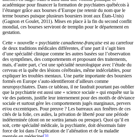
académique pour financer la formation de psychiatres québécois à
l’étranger grâce aux bourses d’Europe (ne retenir du nom que le
terme bourses puisque plusieurs boursiers iront aux États-Unis)
(Gagnon et Goulet, 2011). Mises en place à la fin du second conflit
mondial, ces bourses serviront de tremplin pour le département en
gestation.
Cette « nouvelle » psychiatrie
canadienne-française
est au carrefour
de deux traditions médicales différentes, d’une part il s’agit bien
d’une spécialité clinique comme les autres basées sur l’observation
des symptômes, des comportements et proposant des traitements,
mais, d’autre part, c’est une spécialité neurologique avec l’étude du
cerveau et la quête des lésions cérébrales, même indécelables, pour
expliquer les troubles mentaux. Une partie importante des boursiers
formés en Europe s’auto-identifieront d’ailleurs comme
neuropsychiatres. Dans ce tableau, il ne faudrait pourtant pas oublier
que la psychiatrie est aussi une « science sociale » qui enquête sur la
vie des patients, justifie leur internement pour des motifs de déviance
sociale et surtout gère les comportements jugés marginaux, pervers
et/ou excentriques. Pour preuve ? Les barreaux aux fenêtres de ces
cités de la folie, ces asiles, la privation de liberté pour une période
indéterminée (dont on ne sortira jamais ou presque). Quoi qu’il en
soit, cette spécialité médicale, la psychiatrie, doit désormais faire
force de loi dans l’explication de l’aliénation et de la maladie
mentale en médecine
[3]
.