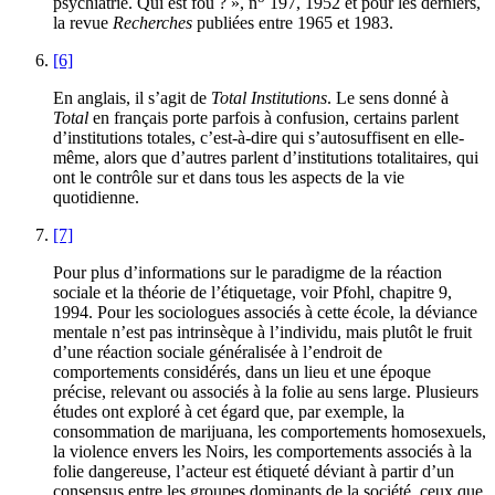
psychiatrie. Qui est fou ? », n
197, 1952 et pour les derniers,
la revue
Recherches
publiées entre 1965 et 1983.
[6]
En anglais, il s’agit de
Total Institutions
. Le sens donné à
Total
en français porte parfois à confusion, certains parlent
d’institutions totales, c’est-à-dire qui s’autosuffisent en elle-
même, alors que d’autres parlent d’institutions totalitaires, qui
ont le contrôle sur et dans tous les aspects de la vie
quotidienne.
[7]
Pour plus d’informations sur le paradigme de la réaction
sociale et la théorie de l’étiquetage, voir Pfohl, chapitre 9,
1994. Pour les sociologues associés à cette école, la déviance
mentale n’est pas intrinsèque à l’individu, mais plutôt le fruit
d’une réaction sociale généralisée à l’endroit de
comportements considérés, dans un lieu et une époque
précise, relevant ou associés à la folie au sens large. Plusieurs
études ont exploré à cet égard que, par exemple, la
consommation de marijuana, les comportements homosexuels,
la violence envers les Noirs, les comportements associés à la
folie dangereuse, l’acteur est étiqueté déviant à partir d’un
consensus entre les groupes dominants de la société, ceux que