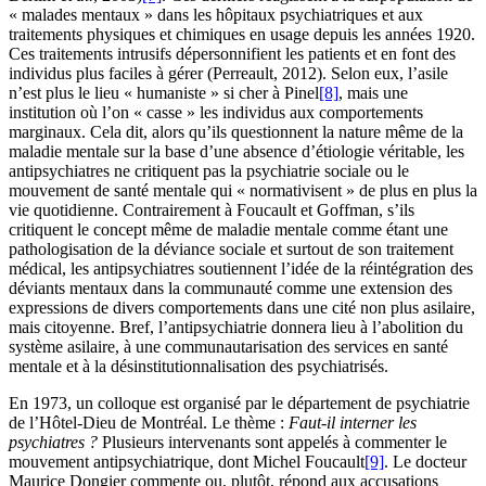
« malades mentaux » dans les hôpitaux psychiatriques et aux
traitements physiques et chimiques en usage depuis les années 1920.
Ces traitements intrusifs dépersonnifient les patients et en font des
individus plus faciles à gérer (Perreault, 2012). Selon eux, l’asile
n’est plus le lieu « humaniste » si cher à Pinel
[8]
, mais une
institution où l’on « casse » les individus aux comportements
marginaux. Cela dit, alors qu’ils questionnent la nature même de la
maladie mentale sur la base d’une absence d’étiologie véritable, les
antipsychiatres ne critiquent pas la psychiatrie sociale ou le
mouvement de santé mentale qui « normativisent » de plus en plus la
vie quotidienne. Contrairement à Foucault et Goffman, s’ils
critiquent le concept même de maladie mentale comme étant une
pathologisation de la déviance sociale et surtout de son traitement
médical, les antipsychiatres soutiennent l’idée de la réintégration des
déviants mentaux dans la communauté comme une extension des
expressions de divers comportements dans une cité non plus asilaire,
mais citoyenne. Bref, l’antipsychiatrie donnera lieu à l’abolition du
système asilaire, à une communautarisation des services en santé
mentale et à la désinstitutionnalisation des psychiatrisés.
En 1973, un colloque est organisé par le département de psychiatrie
de l’Hôtel-Dieu de Montréal. Le thème :
Faut-il interner les
psychiatres ?
Plusieurs intervenants sont appelés à commenter le
mouvement antipsychiatrique, dont Michel Foucault
[9]
. Le docteur
Maurice Dongier commente ou, plutôt, répond aux accusations