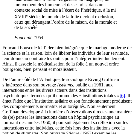
mouvement des humeurs et des esprits, dans un
contexte social de mise à l’écart de l’hérétique, à la mi
e
XVIII
siècle, le monde de la folie devient exclusion,
ceux qui dérangent l’ordre de la raison, de la morale et
de la société
Foucault, 1954
Foucault bouscule ici l’idée bien intégrée que le mariage moderne de
la science et la raison, loin de libérer les individus de leur servitude,
leur donne au contraire les outils pour l’intégrer individuellement.
Ainsi, il associe la médicalisation de la folie à un nouvel ordre
bourgeois, bien-pensant et moralisateur.
De l’autre côté de l’Atlantique, le sociologue Erving Goffman
s’intéresse dans son ouvrage
Asylums
, publié en 1961, aux
interactions entre les divers acteurs dans des institutions
psychiatriques fermées qu’il nomme des « institutions totales »
[6]
. Il
émet l’idée que l’institution asilaire et son fonctionnement produisent
des comportements normatifs et autorégulés. Non seulement
Goffman développe à la lumière d’observations directes une manière
de (re) penser les interactions dans un hôpital psychiatrique au
tournant des années 1960, il poursuit également sa réflexion sur les
interactions entre individus, cette fois hors des institutions avec la
notion de stigmates. Son ouvrage
Stigma
(1963) examine les