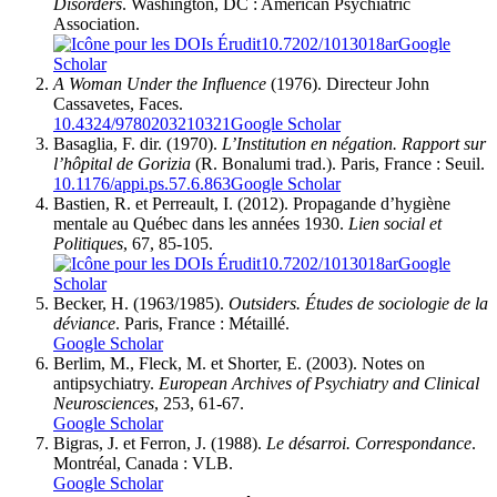
Disorders
. Washington, DC : American Psychiatric
Association.
10.7202/1013018ar
Google
Scholar
A Woman Under the Influence
(1976). Directeur John
Cassavetes, Faces.
10.4324/9780203210321
Google Scholar
Basaglia, F. dir. (1970).
L’Institution en négation. Rapport sur
l’hôpital de Gorizia
(R. Bonalumi trad.). Paris, France : Seuil.
10.1176/appi.ps.57.6.863
Google Scholar
Bastien, R. et Perreault, I. (2012). Propagande d’hygiène
mentale au Québec dans les années 1930.
Lien social et
Politiques
, 67, 85-105.
10.7202/1013018ar
Google
Scholar
Becker, H. (1963/1985).
Outsiders. Études de sociologie de la
déviance
. Paris, France : Métaillé.
Google Scholar
Berlim, M., Fleck, M. et Shorter, E. (2003). Notes on
antipsychiatry.
European Archives of Psychiatry and Clinical
Neurosciences
, 253, 61-67.
Google Scholar
Bigras, J. et Ferron, J. (1988).
Le désarroi. Correspondance
.
Montréal, Canada : VLB.
Google Scholar