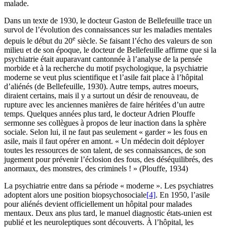
malade.
Dans un texte de 1930, le docteur Gaston de Bellefeuille trace un
survol de l’évolution des connaissances sur les maladies mentales
e
depuis le début du 20
siècle. Se faisant l’écho des valeurs de son
milieu et de son époque, le docteur de Bellefeuille affirme que si la
psychiatrie était auparavant cantonnée à l’analyse de la pensée
morbide et à la recherche du motif psychologique, la psychiatrie
moderne se veut plus scientifique et l’asile fait place à l’hôpital
d’aliénés (de Bellefeuille, 1930). Autre temps, autres moeurs,
diraient certains, mais il y a surtout un désir de renouveau, de
rupture avec les anciennes manières de faire héritées d’un autre
temps. Quelques années plus tard, le docteur Adrien Plouffe
sermonne ses collègues à propos de leur inaction dans la sphère
sociale. Selon lui, il ne faut pas seulement « garder » les fous en
asile, mais il faut opérer en amont. « Un médecin doit déployer
toutes les ressources de son talent, de ses connaissances, de son
jugement pour prévenir l’éclosion des fous, des déséquilibrés, des
anormaux, des monstres, des criminels ! » (Plouffe, 1934)
La psychiatrie entre dans sa période « moderne ». Les psychiatres
adoptent alors une position biopsychosociale
[4]
. En 1950, l’asile
pour aliénés devient officiellement un hôpital pour malades
mentaux. Deux ans plus tard, le manuel diagnostic états-unien est
publié et les neuroleptiques sont découverts. À l’hôpital, les