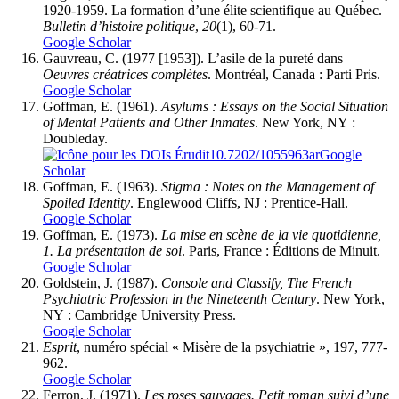
1920-1959. La formation d’une élite scientifique au Québec.
Bulletin d’histoire politique
,
20
(1), 60-71.
Google Scholar
Gauvreau, C. (1977 [1953]). L’asile de la pureté dans
Oeuvres créatrices complètes
. Montréal, Canada : Parti Pris.
Google Scholar
Goffman, E. (1961).
Asylums : Essays on the Social Situation
of Mental Patients and Other Inmates
. New York, NY :
Doubleday.
10.7202/1055963ar
Google
Scholar
Goffman, E. (1963).
Stigma : Notes on the Management of
Spoiled Identity
. Englewood Cliffs, NJ : Prentice-Hall.
Google Scholar
Goffman, E. (1973).
La mise en scène de la vie quotidienne,
1. La présentation de soi
. Paris, France : Éditions de Minuit.
Google Scholar
Goldstein, J. (1987).
Console and Classify, The French
Psychiatric Profession in the Nineteenth Century
. New York,
NY : Cambridge University Press.
Google Scholar
Esprit
, numéro spécial « Misère de la psychiatrie », 197, 777-
962.
Google Scholar
Ferron, J. (1971).
Les roses sauvages. Petit roman suivi d’une