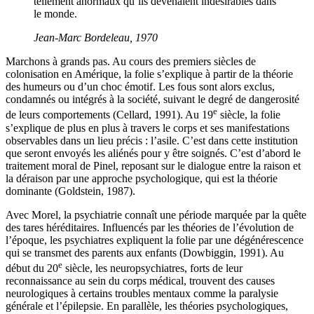
tellement anormaux qu’ils devenaient indésirables dans
le monde.
Jean-Marc Bordeleau, 1970
Marchons à grands pas. Au cours des premiers siècles de
colonisation en Amérique, la folie s’explique à partir de la théorie
des humeurs ou d’un choc émotif. Les fous sont alors exclus,
condamnés ou intégrés à la société, suivant le degré de dangerosité
e
de leurs comportements (Cellard, 1991). Au 19
siècle, la folie
s’explique de plus en plus à travers le corps et ses manifestations
observables dans un lieu précis : l’asile. C’est dans cette institution
que seront envoyés les aliénés pour y être soignés. C’est d’abord le
traitement moral de Pinel, reposant sur le dialogue entre la raison et
la déraison par une approche psychologique, qui est la théorie
dominante (Goldstein, 1987).
Avec Morel, la psychiatrie connaît une période marquée par la quête
des tares héréditaires. Influencés par les théories de l’évolution de
l’époque, les psychiatres expliquent la folie par une dégénérescence
qui se transmet des parents aux enfants (Dowbiggin, 1991). Au
e
début du 20
siècle, les neuropsychiatres, forts de leur
reconnaissance au sein du corps médical, trouvent des causes
neurologiques à certains troubles mentaux comme la paralysie
générale et l’épilepsie. En parallèle, les théories psychologiques,