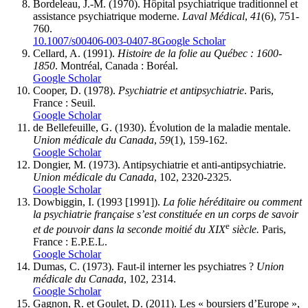
Bordeleau, J.-M. (1970). Hôpital psychiatrique traditionnel et
assistance psychiatrique moderne.
Laval Médical
,
41
(6), 751-
760.
10.1007/s00406-003-0407-8
Google Scholar
Cellard, A. (1991).
Histoire de la folie au Québec : 1600-
1850
. Montréal, Canada : Boréal.
Google Scholar
Cooper, D. (1978).
Psychiatrie et antipsychiatrie
. Paris,
France : Seuil.
Google Scholar
de Bellefeuille, G. (1930). Évolution de la maladie mentale.
Union médicale du Canada
,
59
(1), 159-162.
Google Scholar
Dongier, M. (1973). Antipsychiatrie et anti-antipsychiatrie.
Union médicale du Canada
, 102, 2320-2325.
Google Scholar
Dowbiggin, I. (1993 [1991]).
La folie héréditaire ou comment
la psychiatrie française s’est constituée en un corps de savoir
e
et de pouvoir dans la seconde moitié du XIX
siècle.
Paris,
France : E.P.E.L.
Google Scholar
Dumas, C. (1973). Faut-il interner les psychiatres ?
Union
médicale du Canada
, 102, 2314.
Google Scholar
Gagnon, R. et Goulet, D. (2011). Les « boursiers d’Europe »,