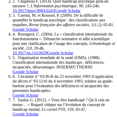
2.
Chapireau F. (2014). Quel handicap psychique peut-on
mesurer ?,
L’Information psychiatrique
,
90
, 243-246.
10.3917/inpsy.9004.0243
Google Scholar
3.
Cuenot, M. et Roussel, P. (2009). De la difficulté de
quantifier le handicap psychique : des classifications aux
enquêtes,
Revue française des affaires sociales, 1(1-2)
, 65-81.
Google Scholar
4.
Rossignol, C. (2004). La « classification internationale du
fonctionnement ». Démarche normative et alibi scientifique
pour une clarification de l’usage des concepts,
Gérontologie et
société
,
110
, 29-46.
10.3917/gs.110.0029
Google Scholar
5.
Organisation mondiale de la santé (OMS). (1988).
Classification internationale des handicaps : déficiences,
incapacités, désavantages. INSERM/CTNERHI.
Google Scholar
6.
Circulaire n° 93/36-B du 23 novembre 1993 d’application
du décret n° 93-1216 du 4 novembre 1993, relative au guide-
barème pour l’évaluation des déficiences et incapacités des
personnes handicapées.
Google Scholar
7.
Saulus G. (2012). « Vous êtes handicapé ? Qu’à cela ne
tienne… » Regard critique sur l’évolution du concept de
handicap mental,
Le carnet PSY, 159
, 43-47.
Google Scholar