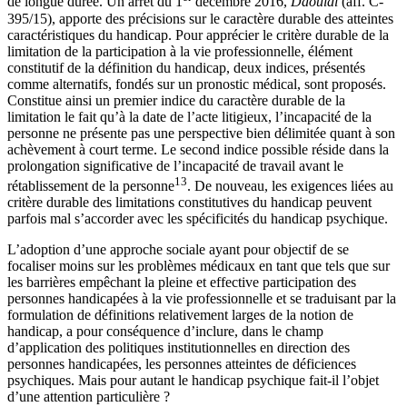
de longue durée. Un arrêt du 1
décembre 2016,
Daouidi
(aff. C-
395/15), apporte des précisions sur le caractère durable des atteintes
caractéristiques du handicap. Pour apprécier le critère durable de la
limitation de la participation à la vie professionnelle, élément
constitutif de la définition du handicap, deux indices, présentés
comme alternatifs, fondés sur un pronostic médical, sont proposés.
Constitue ainsi un premier indice du caractère durable de la
limitation le fait qu’à la date de l’acte litigieux, l’incapacité de la
personne ne présente pas une perspective bien délimitée quant à son
achèvement à court terme. Le second indice possible réside dans la
prolongation significative de l’incapacité de travail avant le
13
rétablissement de la personne
. De nouveau, les exigences liées au
critère durable des limitations constitutives du handicap peuvent
parfois mal s’accorder avec les spécificités du handicap psychique.
L’adoption d’une approche sociale ayant pour objectif de se
focaliser moins sur les problèmes médicaux en tant que tels que sur
les barrières empêchant la pleine et effective participation des
personnes handicapées à la vie professionnelle et se traduisant par la
formulation de définitions relativement larges de la notion de
handicap, a pour conséquence d’inclure, dans le champ
d’application des politiques institutionnelles en direction des
personnes handicapées, les personnes atteintes de déficiences
psychiques. Mais pour autant le handicap psychique fait-il l’objet
d’une attention particulière ?