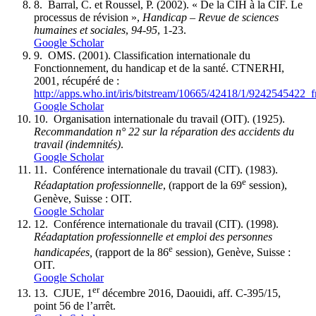
8.
Barral, C. et Roussel, P. (2002). « De la CIH à la CIF. Le
processus de révision »,
Handicap – Revue de sciences
humaines et sociales
,
94-95
, 1-23.
Google Scholar
9.
OMS. (2001). Classification internationale du
Fonctionnement, du handicap et de la santé. CTNERHI,
2001, récupéré de :
http://apps.who.int/iris/bitstream/10665/42418/1/9242545422_f
Google Scholar
10.
Organisation internationale du travail (OIT). (1925).
Recommandation n° 22 sur la réparation des accidents du
travail (indemnités)
.
Google Scholar
11.
Conférence internationale du travail (CIT). (1983).
e
Réadaptation professionnelle
, (rapport de la 69
session),
Genève, Suisse : OIT.
Google Scholar
12.
Conférence internationale du travail (CIT). (1998).
Réadaptation professionnelle et emploi des personnes
e
handicapées,
(rapport de la 86
session), Genève, Suisse :
OIT.
Google Scholar
er
13.
CJUE, 1
décembre 2016, Daouidi, aff. C-395/15,
point 56 de l’arrêt.