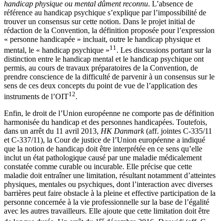
handicap physique ou mental dûment reconnu
. L’absence de
référence au handicap psychique s’explique par l’impossibilité de
trouver un consensus sur cette notion. Dans le projet initial de
rédaction de la Convention, la définition proposée pour l’expression
« personne handicapée » incluait, outre le handicap physique et
11
mental, le « handicap psychique »
. Les discussions portant sur la
distinction entre le handicap mental et le handicap psychique ont
permis, au cours de travaux préparatoires de la Convention, de
prendre conscience de la difficulté de parvenir à un consensus sur le
sens de ces deux concepts du point de vue de l’application des
12
instruments de l’OIT
.
Enfin, le droit de l’Union européenne ne comporte pas de définition
harmonisée du handicap et des personnes handicapées. Toutefois,
dans un arrêt du 11 avril 2013,
HK Danmark
(aff. jointes C-335/11
et C-337/11), la Cour de justice de l’Union européenne a indiqué
que la notion de handicap doit être interprétée en ce sens qu’elle
inclut un état pathologique causé par une maladie médicalement
constatée comme curable ou incurable. Elle précise que cette
maladie doit entraîner une limitation, résultant notamment d’atteintes
physiques, mentales ou psychiques, dont l’interaction avec diverses
barrières peut faire obstacle à la pleine et effective participation de la
personne concernée à la vie professionnelle sur la base de l’égalité
avec les autres travailleurs. Elle ajoute que cette limitation doit être
er