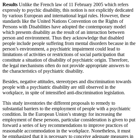
Results
Unlike the French law of 11 February 2005 which refers
expressly to psychic disability, this notion is not explicitly dedicated
by various European and international legal rules. However, these
standards like the United Nations Convention on the Rights of
Persons with Disabilities have adopted the contemporary model
which presents disability as the result of an interaction between
person and environment. Thus they acknowledge that disabled
people include people suffering from mental disorders because in the
person’s environment, a psychiatric impairment could lead to
limitations of activities or restrictions of social participation that
constitute a situation of disability of psychiatric origin. Therefore,
the legal mechanisms often do not provide appropriate answers to
the characteristics of psychiatric disability.
Besides, negative attitudes, stereotypes and discrimination towards
people with a psychiatric disability are still observed in the
workplace, in spite of intensified anti-discrimination legislation.
This study inventories the different proposals to remedy to
substantial barriers to the employment of people with a psychiatric
condition. In the European Union’s strategy for increasing the
employment of these persons, particular consideration is given to put
forward a series of key recommendations to improve practices of
reasonable accommodation in the workplace. Nonetheless, it must
be emphasized that it is necessary to conceive adequate measures in