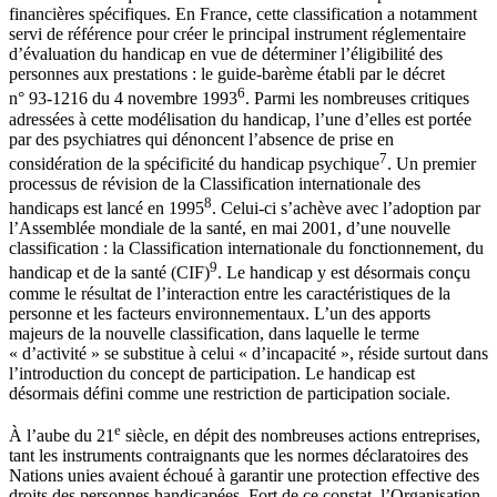
financières spécifiques. En France, cette classification a notamment
servi de référence pour créer le principal instrument réglementaire
d’évaluation du handicap en vue de déterminer l’éligibilité des
personnes aux prestations : le guide-barème établi par le décret
6
n° 93-1216 du 4 novembre 1993
. Parmi les nombreuses critiques
adressées à cette modélisation du handicap, l’une d’elles est portée
par des psychiatres qui dénoncent l’absence de prise en
7
considération de la spécificité du handicap psychique
. Un premier
processus de révision de la Classification internationale des
8
handicaps est lancé en 1995
. Celui-ci s’achève avec l’adoption par
l’Assemblée mondiale de la santé, en mai 2001, d’une nouvelle
classification : la Classification internationale du fonctionnement, du
9
handicap et de la santé (CIF)
. Le handicap y est désormais conçu
comme le résultat de l’interaction entre les caractéristiques de la
personne et les facteurs environnementaux. L’un des apports
majeurs de la nouvelle classification, dans laquelle le terme
« d’activité » se substitue à celui « d’incapacité », réside surtout dans
l’introduction du concept de participation. Le handicap est
désormais défini comme une restriction de participation sociale.
e
À l’aube du 21
siècle, en dépit des nombreuses actions entreprises,
tant les instruments contraignants que les normes déclaratoires des
Nations unies avaient échoué à garantir une protection effective des
droits des personnes handicapées. Fort de ce constat, l’Organisation