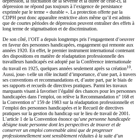
dépression, la fluctuation de la sévérité et la durée de celle-ci, la
dépression ne répond pas toujours à l’exigence de persistance
exprimée par le terme « durable ». La protection offerte par la
CDPH peut donc apparaître restrictive alors même qu’il est admis
que de courtes périodes de dépression peuvent entraîner des effets à
long terme de stigmatisation et de discrimination.
De son côté, l’OIT a depuis longtemps pris l’engagement d’oeuvrer
en faveur des personnes handicapées, engagement qui remonte aux
années 1920. En effet, le premier instrument international contenant
des dispositions en matière de réadaptation professionnelle des
travailleurs handicapés est adopté par la Conférence internationale
10
du travail en 1925, quelques années seulement après sa création
.
Aussi, joue- t-elle un rôle incitatif d’importance, d’une part, à travers
ses conventions et recommandations et, d’autre part, par le biais de
ses rapports et recueils de directives pratiques. Parmi les travaux
marquants visant à favoriser l’égalité des chances pour les personnes
handicapées dans l’emploi, on relève la Recommandation n° 168 et
la Convention n° 159 de 1983 sur la réadaptation professionnelle et
l’emploi des personnes handicapées et le Recueil de directives
pratiques sur la gestion du handicap sur le lieu de travail de 2001.
L’article 1 de la Convention énonce qu’
une personne handicapée
désigne toute personne dont les perspectives de trouver et de
conserver un emploi convenable ainsi que de progresser
professionnellement sont sensiblement réduites à la suite d’un