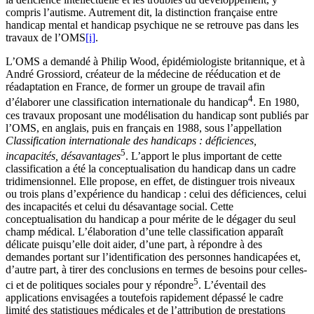
compris l’autisme. Autrement dit, la distinction française entre
handicap mental et handicap psychique ne se retrouve pas dans les
travaux de l’OMS
[i]
.
L’OMS a demandé à Philip Wood, épidémiologiste britannique, et à
André Grossiord, créateur de la médecine de rééducation et de
réadaptation en France, de former un groupe de travail afin
4
d’élaborer une classification internationale du handicap
. En 1980,
ces travaux proposant une modélisation du handicap sont publiés par
l’OMS, en anglais, puis en français en 1988, sous l’appellation
Classification internationale des handicaps : déficiences,
5
incapacités, désavantages
. L’apport le plus important de cette
classification a été la conceptualisation du handicap dans un cadre
tridimensionnel. Elle propose, en effet, de distinguer trois niveaux
ou trois plans d’expérience du handicap : celui des déficiences, celui
des incapacités et celui du désavantage social. Cette
conceptualisation du handicap a pour mérite de le dégager du seul
champ médical. L’élaboration d’une telle classification apparaît
délicate puisqu’elle doit aider, d’une part, à répondre à des
demandes portant sur l’identification des personnes handicapées et,
d’autre part, à tirer des conclusions en termes de besoins pour celles-
5
ci et de politiques sociales pour y répondre
. L’éventail des
applications envisagées a toutefois rapidement dépassé le cadre
limité des statistiques médicales et de l’attribution de prestations