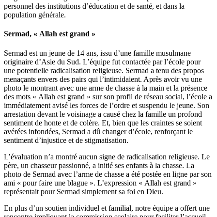
personnel des institutions d’éducation et de santé, et dans la
population générale.
Sermad, « Allah est grand »
Sermad est un jeune de 14 ans, issu d’une famille musulmane
originaire d’Asie du Sud. L’équipe fut contactée par l’école pour
une potentielle radicalisation religieuse. Sermad a tenu des propos
menaçants envers des pairs qui l’intimidaient. Après avoir vu une
photo le montrant avec une arme de chasse à la main et la présence
des mots « Allah est grand » sur son profil de réseau social, l’école a
immédiatement avisé les forces de l’ordre et suspendu le jeune. Son
arrestation devant le voisinage a causé chez la famille un profond
sentiment de honte et de colère. Et, bien que les craintes se soient
avérées infondées, Sermad a dû changer d’école, renforçant le
sentiment d’injustice et de stigmatisation.
L’évaluation n’a montré aucun signe de radicalisation religieuse. Le
père, un chasseur passionné, a initié ses enfants à la chasse. La
photo de Sermad avec l’arme de chasse a été postée en ligne par son
ami « pour faire une blague ». L’expression « Allah est grand »
représentait pour Sermad simplement sa foi en Dieu.
En plus d’un soutien individuel et familial, notre équipe a offert une
rencontre impliquant la commission scolaire pour faciliter l’accueil