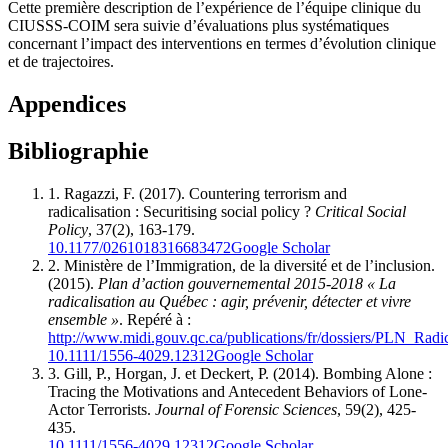
Cette première description de l’expérience de l’équipe clinique du
CIUSSS-COIM sera suivie d’évaluations plus systématiques
concernant l’impact des interventions en termes d’évolution clinique
et de trajectoires.
Appendices
Bibliographie
1.
Ragazzi, F. (2017). Countering terrorism and
radicalisation : Securitising social policy ?
Critical Social
Policy
, 37(2), 163-179.
10.1177/0261018316683472
Google Scholar
2.
Ministère de l’Immigration, de la diversité et de l’inclusion.
(2015).
Plan d’action gouvernemental 2015-2018 « La
radicalisation au Québec : agir, prévenir, détecter et vivre
ensemble »
. Repéré à :
http://www.midi.gouv.qc.ca/publications/fr/dossiers/PLN_Radic
10.1111/1556-4029.12312
Google Scholar
3.
Gill, P., Horgan, J. et Deckert, P. (2014). Bombing Alone :
Tracing the Motivations and Antecedent Behaviors of Lone-
Actor Terrorists.
Journal of Forensic Sciences
, 59(2), 425-
435.
10.1111/1556-4029.12312
Google Scholar