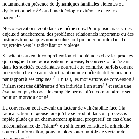
notamment en présence de dynamiques familiales violentes ou
16
dysfonctionnelles
ou d’une idéologie extrémiste chez les
17
parents
.
Nos observations vont dans ce même sens. Pour plusieurs cas, des
enjeux d’attachement, des problèmes relationnels importants ou des
histoires traumatiques non résolues ont pu jouer un rôle dans la
trajectoire vers la radicalisation violente.
Suscitant souvent incompréhension et inquiétudes chez les proches
qui craignent une radicalisation religieuse, la conversion à l’islam
dans les sociétés occidentales pourrait être comprise parfois comme
une recherche de cadre structurant ou une quête de différenciation
18
par rapport à ses origines
. En fait, les motivations de conversion à
19
l’islam sont très différentes d’un individu à un autre
et seule une
évaluation psychosociale complète permet d’en comprendre le sens
pour un individu donné.
La conversion peut devenir un facteur de vulnérabilité face à la
radicalisation religieuse lorsqu’elle se produit dans un processus
rapide plutôt qu’un cheminement spirituel progressif, en cas d’une
20
méconnaissance de l’islam
ou si Internet constitue la principale
source d’information, pouvant alors jouer un rôle de vecteur de
21
recrutement
.