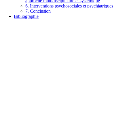
approche multidisciplinaire et systémique
6. Interventions psychosociales et psychiatriques
7. Conclusion
Bibliographie