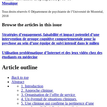
Mosaïque
Tous droits réservés © Département de psychiatrie de l’Université de Montréal,
2018
Browse the articles in this issue
Stratégies d’engagement, faisabilité et impact potentiel d’une
intervention de groupe cognitive comportementale pour la
psychose au sein d’une équipe de suivi intensif dans le milieu
Utilisation problématique d’Internet et des jeux vidéo chez des
étudiants en médecine
Article outline
Back to top
Abstract
1. Introduction
2. Approche clinique
3. Organisation de l’offre de service
4. Un éventail de situations cliniques
5. Une clinique qui confirme la pertinence d’une