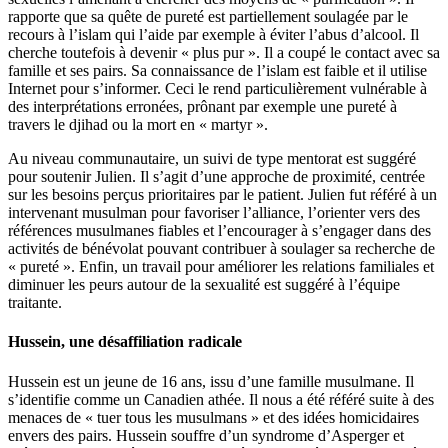
rapporte que sa quête de pureté est partiellement soulagée par le
recours à l’islam qui l’aide par exemple à éviter l’abus d’alcool. Il
cherche toutefois à devenir « plus pur ». Il a coupé le contact avec sa
famille et ses pairs. Sa connaissance de l’islam est faible et il utilise
Internet pour s’informer. Ceci le rend particulièrement vulnérable à
des interprétations erronées, prônant par exemple une pureté à
travers le djihad ou la mort en « martyr ».
Au niveau communautaire, un suivi de type mentorat est suggéré
pour soutenir Julien. Il s’agit d’une approche de proximité, centrée
sur les besoins perçus prioritaires par le patient. Julien fut référé à un
intervenant musulman pour favoriser l’alliance, l’orienter vers des
références musulmanes fiables et l’encourager à s’engager dans des
activités de bénévolat pouvant contribuer à soulager sa recherche de
« pureté ». Enfin, un travail pour améliorer les relations familiales et
diminuer les peurs autour de la sexualité est suggéré à l’équipe
traitante.
Hussein, une désaffiliation radicale
Hussein est un jeune de 16 ans, issu d’une famille musulmane. Il
s’identifie comme un Canadien athée. Il nous a été référé suite à des
menaces de « tuer tous les musulmans » et des idées homicidaires
envers des pairs. Hussein souffre d’un syndrome d’Asperger et