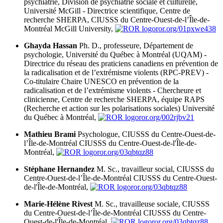
psychiatrie, Division de psychiatrie sociale et culturelle,
Université McGill - Directrice scientifique, Centre de
recherche SHERPA, CIUSSS du Centre-Ouest-de-l’Île-de-
Montréal
McGill University,
ror.org/01pxwe438
Ghayda Hassan
Ph. D., professeure, Département de
psychologie, Université du Québec à Montréal (UQAM) -
Directrice du réseau des praticiens canadiens en prévention de
la radicalisation et de l’extrémisme violents (RPC-PREV) -
Co-titulaire Chaire UNESCO en prévention de la
radicalisation et de l’extrémisme violents - Chercheure et
clinicienne, Centre de recherche SHERPA, équipe RAPS
(Recherche et action sur les polarisations sociales)
Université
du Québec à Montréal,
ror.org/002rjbv21
Mathieu Brami
Psychologue, CIUSSS du Centre-Ouest-de-
l’Île-de-Montréal
CIUSSS du Centre-Ouest-de-l'Île-de-
Montréal,
ror.org/03qbtqz88
Stéphane Hernandez
M. Sc., travailleur social, CIUSSS du
Centre-Ouest-de-l’Île-de-Montréal
CIUSSS du Centre-Ouest-
de-l'Île-de-Montréal,
ror.org/03qbtqz88
Marie-Hélène Rivest
M. Sc., travailleuse sociale, CIUSSS
du Centre-Ouest-de-l’Île-de-Montréal
CIUSSS du Centre-
Ouest-de-l'Île-de-Montréal,
ror.org/03qbtqz88