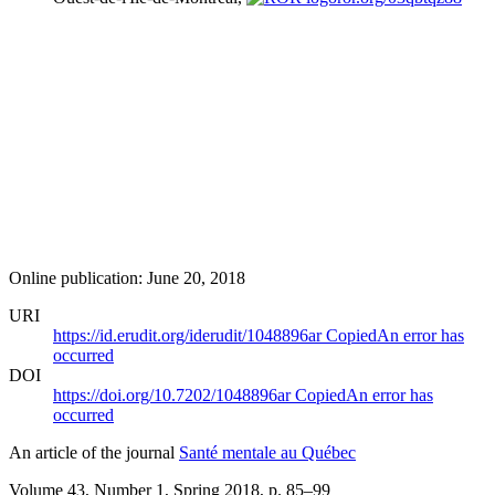
Online publication: June 20, 2018
URI
https://id.erudit.org/iderudit/1048896ar
Copied
An error has
occurred
DOI
https://doi.org/10.7202/1048896ar
Copied
An error has
occurred
An article of the journal
Santé mentale au Québec
Volume 43, Number 1, Spring 2018
, p. 85–99