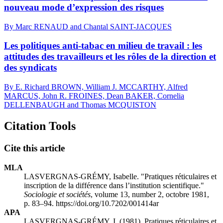
nouveau mode d’expression des risques
By Marc RENAUD and Chantal SAINT-JACQUES
Les politiques anti-tabac en milieu de travail : les
attitudes des travailleurs et les rôles de la direction et
des syndicats
By E. Richard BROWN, William J. MCCARTHY, Alfred
MARCUS, John R. FROINES, Dean BAKER, Cornelia
DELLENBAUGH and Thomas MCQUISTON
Citation Tools
Cite this article
MLA
LASVERGNAS-GRÉMY, Isabelle. "Pratiques réticulaires et
inscription de la différence dans l’institution scientifique."
Sociologie et sociétés
, volume 13, number 2, octobre 1981,
p. 83–94. https://doi.org/10.7202/001414ar
APA
LASVERGNAS-GRÉMY, I. (1981). Pratiques réticulaires et