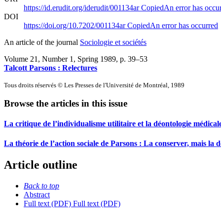
https://id.erudit.org/iderudit/001134ar
Copied
An error has occu
DOI
https://doi.org/10.7202/001134ar
Copied
An error has occurred
An article of the journal
Sociologie et sociétés
Volume 21, Number 1, Spring 1989
, p. 39–53
Talcott Parsons : Relectures
Tous droits réservés © Les Presses de l'Université de Montréal, 1989
Browse the articles in this issue
La critique de l’individualisme utilitaire et la déontologie médical
La théorie de l’action sociale de Parsons : La conserver, mais la 
Article outline
Back to top
Abstract
Full text (PDF)
Full text (PDF)