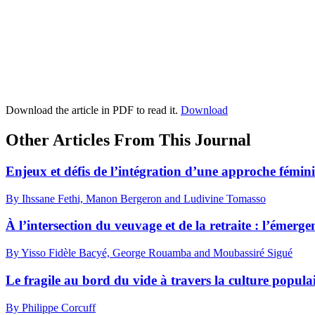
Download the article in PDF to read it.
Download
Other Articles From This Journal
Enjeux et défis de l’intégration d’une approche féminis
By Ihssane Fethi, Manon Bergeron and Ludivine Tomasso
À l’intersection du veuvage et de la retraite : l’éme
By Yisso Fidèle Bacyé, George Rouamba and Moubassiré Sigué
Le fragile au bord du vide à travers la culture popula
By Philippe Corcuff