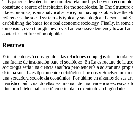
This paper is devoted to the complex relationships between economic t
constitute a source of inspiration for the sociologist. In The Structur
like economics, is an analytical science, but having as objective the
reference - the social system - is typically sociological: Parsons and
establishing the bases for a real economic sociology. Finally, in some
dimension, even though they reveal an excessive tendency toward analog
context is not free of ambiguities.
Resumen
Este artículo está consagrado a las relaciones complejas de la teoría e
una fuente de inspiración para el sociólogo. En La estructura de la acc
sociología sería una ciencia analítica pero tendería a aclarar una pr
sistema social - es típicamente sociológico: Parsons y Smelser toman c
una verdadera sociología económica. Por último en algunos de sus art
heurístico, aún cuando ellas testimonian de una tendencia excesiva a 
itinerario intelectual no esté en este plano exento de ambigüedades.