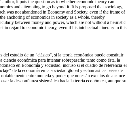
 author, it puts the question as to whether economic theory can
onomics and attempting to go beyond it. It is proposed that sociology,
proach was not abandoned in Economy and Society, even if the frame of
n the anchoring of economics in society as a whole, thereby
particularly between money and power, which are not without a heuristic
n regard to economic theory, even if his intellectual itinerary in this
s del estudio de un "clásico", si la teoría económica puede constituir
la ciencia económica para intentar sobrepasarla: tanto como ésta, la
andonado en Economía y sociedad, incluso si el cuadro de referencia-el
nclaje" de la economía en la sociedad global y echan así las bases de
s, notablemente entre moneda y poder que no están exentos de alcance
pasar la desconfianza sistemática hacia la teoría económica, aunque su