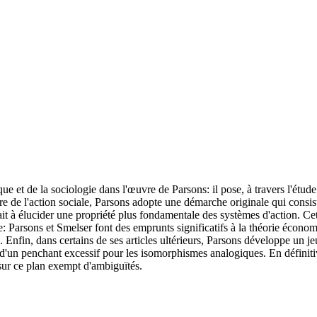
e et de la sociologie dans l'œuvre de Parsons: il pose, à travers l'étude
re de l'action sociale, Parsons adopte une démarche originale qui consist
erait à élucider une propriété plus fondamentale des systèmes d'action.
e: Parsons et Smelser font des emprunts significatifs à la théorie économ
e. Enfin, dans certains de ses articles ultérieurs, Parsons développe un
 d'un penchant excessif pour les isomorphismes analogiques. En définitiv
 sur ce plan exempt d'ambiguïtés.