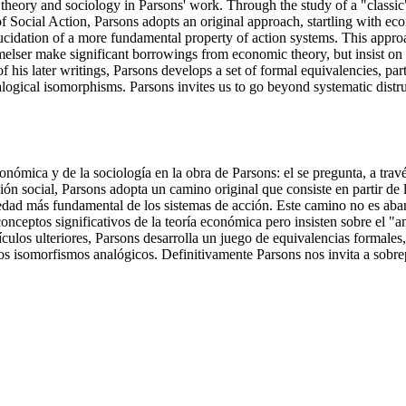
heory and sociology in Parsons' work. Through the study of a "classic"
e of Social Action, Parsons adopts an original approach, startling with ec
 elucidation of a more fundamental property of action systems. This ap
 Smelser make significant borrowings from economic theory, but insist o
 of his later writings, Parsons develops a set of formal equivalencies, 
ical isomorphisms. Parsons invites us to go beyond systematic distrust i
conómica y de la sociología en la obra de Parsons: el se pregunta, a travé
ión social, Parsons adopta un camino original que consiste en partir de 
opiedad más fundamental de los sistemas de acción. Este camino no es ab
onceptos significativos de la teoría económica pero insisten sobre el "a
ículos ulteriores, Parsons desarrolla un juego de equivalencias formale
los isomorfismos analógicos. Definitivamente Parsons nos invita a sobre