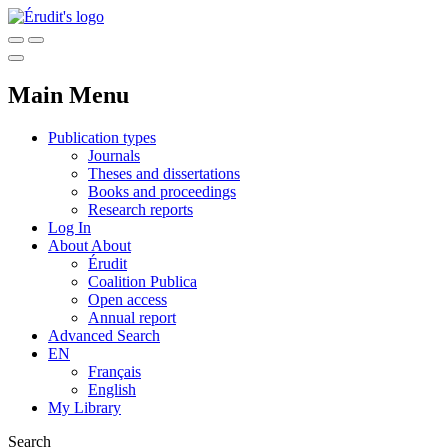
Main Menu
Publication types
Journals
Theses and dissertations
Books and proceedings
Research reports
Log In
About
About
Érudit
Coalition Publica
Open access
Annual report
Advanced Search
EN
Français
English
My Library
Search