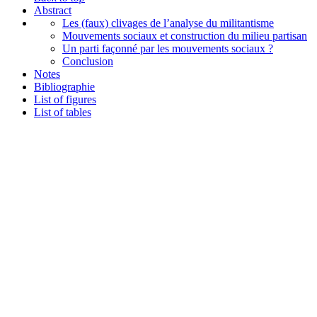
Abstract
Les (faux) clivages de l’analyse du militantisme
Mouvements sociaux et construction du milieu partisan
Un parti façonné par les mouvements sociaux ?
Conclusion
Notes
Bibliographie
List of figures
List of tables