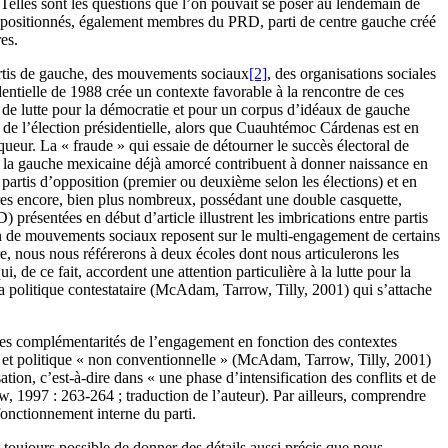
elles sont les questions que l’on pouvait se poser au lendemain de
ultipositionnés, également membres du PRD, parti de centre gauche créé
es.
artis de gauche, des mouvements sociaux
[2]
, des organisations sociales
ntielle de 1988 crée un contexte favorable à la rencontre de ces
s de lutte pour la démocratie et pour un corpus d’idéaux de gauche
de l’élection présidentielle, alors que Cuauhtémoc Cárdenas est en
queur. La « fraude » qui essaie de détourner le succès électoral de
 la gauche mexicaine déjà amorcé contribuent à donner naissance en
tis d’opposition (premier ou deuxième selon les élections) et en
tres encore, bien plus nombreux, possédant une double casquette,
présentées en début d’article illustrent les imbrications entre partis
ion de mouvements sociaux reposent sur le multi-engagement de certains
re, nous nous référerons à deux écoles dont nous articulerons les
, de ce fait, accordent une attention particulière à la lutte pour la
 la politique contestataire (McAdam, Tarrow, Tilly, 2001) qui s’attache
des complémentarités de l’engagement en fonction des contextes
 » et politique « non conventionnelle » (McAdam, Tarrow, Tilly, 2001)
ion, c’est-à-dire dans « une phase d’intensification des conflits et de
ow, 1997 : 263-264 ; traduction de l’auteur). Par ailleurs, comprendre
 fonctionnement interne du parti.
 toujours possible de donner des détails aussi précis que nous