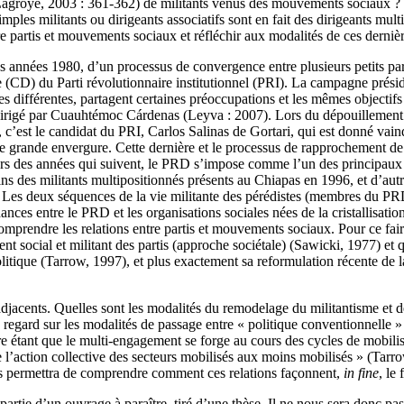
Lagroye, 2003 : 361-362) de militants venus des mouvements sociaux ? T
mples militants ou dirigeants associatifs sont en fait des dirigeants m
re partis et mouvements sociaux et réfléchir aux modalités de ces dernièr
es années 1980, d’un processus de convergence entre plusieurs petits p
(CD) du Parti révolutionnaire institutionnel (PRI). La campagne préside
s différentes, partagent certaines préoccupations et les mêmes objectif
 dirigé par Cuauhtémoc Cárdenas (Leyva : 2007). Lors du dépouillement 
 c’est le candidat du PRI, Carlos Salinas de Gortari, qui est donné vain
 grande envergure. Cette dernière et le processus de rapprochement de
des années qui suivent, le PRD s’impose comme l’un des principaux par
ins des militants multipositionnés présents au Chiapas en 1996, et d’au
 Les deux séquences de la vie militante des pérédistes (membres du PRD) 
ces entre le PRD et les organisations sociales nées de la cristallisat
 comprendre les relations entre partis et mouvements sociaux. Pour ce fai
t social et militant des partis (approche sociétale) (Sawicki, 1977) et qui
politique (Tarrow, 1997), et plus exactement sa reformulation récente de
djacents. Quelles sont les modalités du remodelage du militantisme et 
e regard sur les modalités de passage entre « politique conventionnelle
e étant que le multi-engagement se forge au cours des cycles de mobilisat
e l’action collective des secteurs mobilisés aux moins mobilisés » (Tarr
us permettra de comprendre comment ces relations façonnent,
in fine
, le
rtie d’un ouvrage à paraître, tiré d’une thèse. Il ne nous sera donc pas