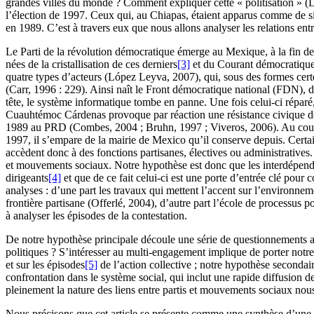
grandes villes du monde ? Comment expliquer cette « politisation » (
l’élection de 1997. Ceux qui, au Chiapas, étaient apparus comme de si
en 1989. C’est à travers eux que nous allons analyser les relations ent
Le Parti de la révolution démocratique émerge au Mexique, à la fin d
nées de la cristallisation de ces derniers
[3]
et du Courant démocratique 
quatre types d’acteurs (López Leyva, 2007), qui, sous des formes certe
(Carr, 1996 : 229). Ainsi naît le Front démocratique national (FDN),
tête, le système informatique tombe en panne. Une fois celui-ci réparé,
Cuauhtémoc Cárdenas provoque par réaction une résistance civique de
1989 au PRD (Combes, 2004 ; Bruhn, 1997 ; Viveros, 2006). Au cours 
1997, il s’empare de la mairie de Mexico qu’il conserve depuis. Certa
accèdent donc à des fonctions partisanes, électives ou administratives.
et mouvements sociaux. Notre hypothèse est donc que les interdépendan
dirigeants
[4]
et que de ce fait celui-ci est une porte d’entrée clé pour
analyses : d’une part les travaux qui mettent l’accent sur l’environnemen
frontière partisane (Offerlé, 2004), d’autre part l’école de processus 
à analyser les épisodes de la contestation.
De notre hypothèse principale découle une série de questionnements a
politiques ? S’intéresser au multi-engagement implique de porter notr
et sur les épisodes
[5]
de l’action collective ; notre hypothèse secondair
confrontation dans le système social, qui inclut une rapide diffusion d
pleinement la nature des liens entre partis et mouvements sociaux no
Nous précisons que cet article se présente comme une synthèse d’une pa