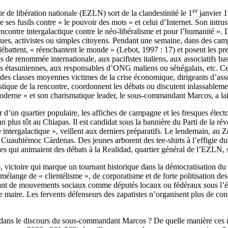
er
 de libération nationale (EZLN) sort de la clandestinité le 1
janvier 1
e ses fusils contre « le pouvoir des mots » et celui d’Internet. Son int
contre intergalactique contre le néo-libéralisme et pour l’humanité ». 
ogues, activistes ou simples citoyens. Pendant une semaine, dans des cam
ébattent, « réenchantent le monde » (Lebot, 1997 : 17) et posent les pr
es de renommée internationale, aux pacifistes italiens, aux associatifs b
asuniennes, aux responsables d’ONG maliens ou sénégalais, etc. Ces m
 des classes moyennes victimes de la crise économique, dirigeants d’ass
gistique de la rencontre, coordonnent les débats ou discutent inlassable
t-moderne » et son charismatique leader, le sous-commandant Marcos, a l
d’un quartier populaire, les affiches de campagne et les fresques électoral
an plus tôt au Chiapas. Il est candidat sous la bannière du Parti de l
 intergalactique », veillent aux derniers préparatifs. Le lendemain, au Z
 Cuauhtémoc Cárdenas. Des jeunes arborent des tee-shirts à l’effigie 
s qui animaient des débats à la Realidad, quartier général de l’EZLN, s
 victoire qui marque un tournant historique dans la démocratisation du p
n mélange de « clientélisme », de corporatisme et de forte politisation 
ant de mouvements sociaux comme députés locaux ou fédéraux sous l’éti
 maire. Les fervents défenseurs des zapatistes n’organisent plus de conc
iée dans le discours du sous-commandant Marcos ? De quelle manière ces m