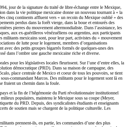
994, jour de la signature du traité de libre-échange entre le Mexique,
rusion dans la vie politique mexicaine donne un nouveau tournant à « la
Des cinq continents affluent vers « un recoin du Mexique oublié » des
pements perdus dans la forêt vierge, dans la boue et entourés des
emières pierres du mouvement altermondialiste. Dans l’assistance, les
asques, aux ex-guérilleros vénézuéliens ou argentins, aux participants
ilitants mexicains sont, pour leur part, activistes du « mouvement
ociations de lutte pour le logement, membres d’organisations
ment avec des petits groupes bigarrés formés de quelques-unes des
aissé dans l’ombre une gauche mexicaine riche et diverse.
es pour les législatives locales fleurissent. Sur l’une d’entre elles, la
a révolution démocratique (PRD). Dans sa maison de campagne, des
ócalo, place centrale de Mexico et coeur de tous les pouvoirs, se tient
du sous-commandant Marcos. Des militants pour le logement sont là en
e fraient un chemin dans la foule.
ays et la fin de l’hégémonie du Parti révolutionnaire institutionnel
des milieux populaires, maintenu le Mexique sous sa coupe (Meyer,
quette du PRD. Depuis, des syndicalistes étudiants et enseignants
erts de soutien mais se chargent de la politique culturelle. Les
ilitants prennent-ils, en partie, les commandes d’une des plus