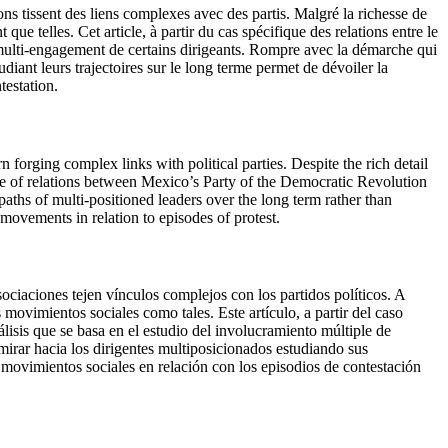
 tissent des liens complexes avec des partis. Malgré la richesse de
que telles. Cet article, à partir du cas spécifique des relations entre le
multi-engagement de certains dirigeants. Rompre avec la démarche qui
udiant leurs trajectoires sur le long terme permet de dévoiler la
testation.
rging complex links with political parties. Despite the rich detail
ase of relations between Mexico’s Party of the Democratic Revolution
aths of multi-positioned leaders over the long term rather than
movements in relation to episodes of protest.
ciaciones tejen vínculos complejos con los partidos políticos. A
 movimientos sociales como tales. Este artículo, a partir del caso
lisis que se basa en el estudio del involucramiento múltiple de
mirar hacia los dirigentes multiposicionados estudiando sus
 y movimientos sociales en relación con los episodios de contestación