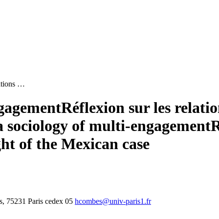
lations …
ngagement
Réflexion sur les relat
 sociology of multi-engagement
R
ight of the Mexican case
s, 75231 Paris cedex 05
hcombes@univ-paris1.fr