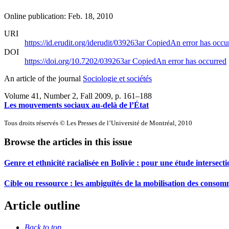
Online publication: Feb. 18, 2010
URI
https://id.erudit.org/iderudit/039263ar
Copied
An error has occu
DOI
https://doi.org/10.7202/039263ar
Copied
An error has occurred
An article of the journal
Sociologie et sociétés
Volume 41, Number 2, Fall 2009
, p. 161–188
Les mouvements sociaux au-delà de l’État
Tous droits réservés © Les Presses de l’Université de Montréal, 2010
Browse the articles in this issue
Genre et ethnicité racialisée en Bolivie : pour une étude intersec
Cible ou ressource : les ambiguïtés de la mobilisation des conso
Article outline
Back to top