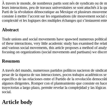
À travers le monde, de nombreux partis sont nés de syndicats ou de m
leurs interactions, peu de travaux universitaires se sont attachés à la q
Parti de la révolution démocratique au Mexique et plusieurs mouveme
consiste à mettre l’accent sur les organisations (de mouvement social ou
complexité et les logiques des multiples échanges qui s’instaurent entr
Abstract
Trade unions and social movements have spawned numerous political pa
of these interactions, very little academic study has examined the re
and various social movements, this article proposes a method of analys
focusing on organizations (social movements and partisans) we discern
Resumen
A través del mundo, numerosos partidos políticos nacieron de sindicat
pesar de la riqueza de sus interacciones, pocos trabajos académicos se 
específico de las relaciones entre el Partido de la revolución democr
algunos dirigentes. Romper con el planteamiento que consiste en hacer
trayectorias a largo plazo, permite revelar la complejidad y las lógica
social.
Article body