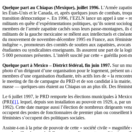
Quelque part au Chiapas (Mexique), juillet 1996.
L’Armée zapatiste
les États-Unis et le Canada, et, après quelques jours de combats, troqu
transition démocratique ». En 1996, l’EZLN lance un appel à une « ren
militants en quête d’expérimentations politiques, qu’ils soient sociol
membres de l’armée zapatiste cachés sous leurs passe-montagnes, ils d
militants de la gauche mexicaine se mêlent aux intellectuels et cinéast
du mouvement de novembre-décembre 1995 en France, aux féministes ét
indigène », promoteurs des comités de soutien aux zapatistes, avocats
étudiantes ou syndicalistes enseignants. Ils assurent une part de la lo
5 000 personnes présentes. L’intérêt suscité par cette « guérilla pos
Quelque part à Mexico – District fédéral, fin juin 1997.
Sur un mur 
photo d’un dirigeant d’une organisation pour le logement, présent un 
membres d’une organisation étudiante, très actifs lors de « la rencontre
le meeting de fin de campagne du PRD et de son candidat à la mairie,
masse — quelques-uns étaient au Chiapas un an plus tôt. Des féministe
Le 6 juillet 1997, le PRD remporte les élections municipales à Mexico,
(PRI)
[1]
, lequel, depuis son installation au pouvoir en 1929, a, par u
1992). Cette date marque aussi l’élection de nombreux dirigeants ven
occupent des postes de fonctionnaires de premier plan ou conseillent le
féministes s’occupent des politiques sociales.
Assiste-t-on à la prise de pouvoir de cette « société civile » magnif