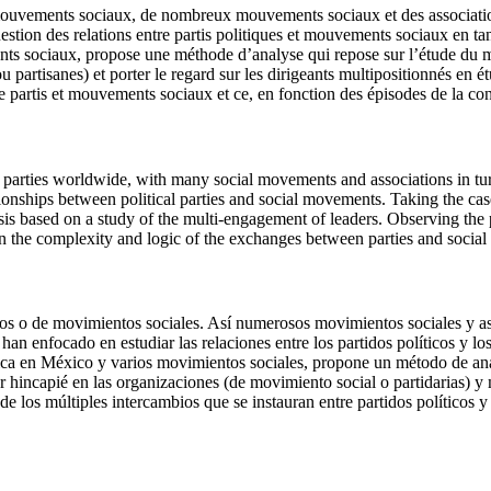
ouvements sociaux, de nombreux mouvements sociaux et des associations
uestion des relations entre partis politiques et mouvements sociaux en tant 
nts sociaux, propose une méthode d’analyse qui repose sur l’étude du 
 partisanes) et porter le regard sur les dirigeants multipositionnés en ét
e partis et mouvements sociaux et ce, en fonction des épisodes de la con
rties worldwide, with many social movements and associations in turn fo
lationships between political parties and social movements. Taking the c
is based on a study of the multi-engagement of leaders. Observing the p
 the complexity and logic of the exchanges between parties and social 
os o de movimientos sociales. Así numerosos movimientos sociales y aso
han enfocado en estudiar las relaciones entre los partidos políticos y los
ática en México y varios movimientos sociales, propone un método de aná
 hincapié en las organizaciones (de movimiento social o partidarias) y 
s de los múltiples intercambios que se instauran entre partidos políticos