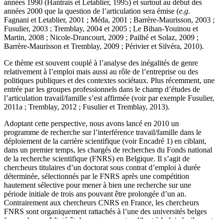
années 1990 (Hantrais et Letablier, 1995) et surtout au début des
années 2000 que la question de l’articulation sera émise (
e.g.
Fagnani et Letablier, 2001 ; Méda, 2001 ; Barrère-Maurisson, 2003 ;
Fusulier, 2003 ; Tremblay, 2004 et 2005 ; Le Bihan-Youinou et
Martin, 2008 ; Nicole-Drancourt, 2009 ; Pailhé et Solaz, 2009 ;
Barrère-Maurisson et Tremblay, 2009 ; Périvier et Silvéra, 2010).
Ce thème est souvent couplé à l’analyse des inégalités de genre
relativement à l’emploi mais aussi au rôle de l’entreprise ou des
politiques publiques et des contextes sociétaux. Plus récemment, une
entrée par les groupes professionnels dans le champ d’études de
l’articulation travail/famille s’est affirmée (voir par exemple Fusulier,
2011a ; Tremblay, 2012 ; Fusulier et Tremblay, 2013).
Adoptant cette perspective, nous avons lancé en 2010 un
programme de recherche sur l’interférence travail/famille dans le
déploiement de la carrière scientifique (voir Encadré 1) en ciblant,
dans un premier temps, les chargés de recherches du Fonds national
de la recherche scientifique (FNRS) en Belgique. Il s’agit de
chercheurs titulaires d’un doctorat sous contrat d’emploi à durée
déterminée, sélectionnés par le FNRS après une compétition
hautement sélective pour mener à bien une recherche sur une
période initiale de trois ans pouvant être prolongée d’un an.
Contrairement aux chercheurs CNRS en France, les chercheurs
FNRS sont organiquement rattachés à l’une des universités belges