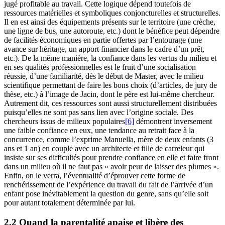
jugé profitable au travail. Cette logique dépend toutefois de
ressources matérielles et symboliques conjoncturelles et structurelles.
Il en est ainsi des équipements présents sur le territoire (une crèche,
une ligne de bus, une autoroute, etc.) dont le bénéfice peut dépendre
de facilités économiques en partie offertes par l’entourage (une
avance sur héritage, un apport financier dans le cadre d’un prêt,
etc.). De la même manière, la confiance dans les vertus du milieu et
en ses qualités professionnelles est le fruit d’une socialisation
réussie, d’une familiarité, dès le début de Master, avec le milieu
scientifique permettant de faire les bons choix (d’articles, de jury de
thèse, etc.) à l’image de Jacin, dont le père est lui-même chercheur.
Autrement dit, ces ressources sont aussi structurellement distribuées
puisqu’elles ne sont pas sans lien avec l’origine sociale. Des
chercheurs issus de milieux populaires
[6]
démontrent inversement
une faible confiance en eux, une tendance au retrait face à la
concurrence, comme l’exprime Manuella, mère de deux enfants (3
ans et 1 an) en couple avec un architecte et fille de carreleur qui
insiste sur ses difficultés pour prendre confiance en elle et faire front
dans un milieu où il ne faut pas « avoir peur de laisser des plumes ».
Enfin, on le verra, l’éventualité d’éprouver cette forme de
renchérissement de l’expérience du travail du fait de l’arrivée d’un
enfant pose inévitablement la question du genre, sans qu’elle soit
pour autant totalement déterminée par lui.
2.2 Quand la parentalité apaise et libère des