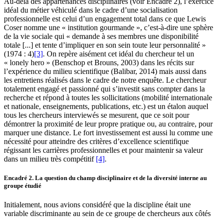
Au-delà des appartenances disciplinaires (voir Encadré 2), l’exercice
idéal du métier véhiculé dans le cadre d’une socialisation
professionnelle est celui d’un engagement total dans ce que Lewis
Coser nomme une « institution gourmande », c’est-à-dire une sphère
de la vie sociale qui « demande à ses membres une disponibilité
totale [...] et tente d’impliquer en son sein toute leur personnalité »
(1974 : 4)
[3]
. On repère aisément cet idéal du chercheur tel un
« lonely hero » (Benschop et Brouns, 2003) dans les récits sur
l’expérience du milieu scientifique (Balibar, 2014) mais aussi dans
les entretiens réalisés dans le cadre de notre enquête. Le chercheur
totalement engagé et passionné qui s’investit sans compter dans la
recherche et répond à toutes les sollicitations (mobilité internationale
et nationale, enseignements, publications, etc.) est un étalon auquel
tous les chercheurs interviewés se mesurent, que ce soit pour
démontrer la proximité de leur propre pratique ou, au contraire, pour
marquer une distance. Le fort investissement est aussi lu comme une
nécessité pour atteindre des critères d’excellence scientifique
régissant les carrières professionnelles et pour maintenir sa valeur
dans un milieu très compétitif
[4]
.
Encadré 2
.
La question du champ disciplinaire et de la diversité interne au
groupe étudié
Initialement, nous avions considéré que la discipline était une
variable discriminante au sein de ce groupe de chercheurs aux côtés