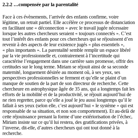
2.2.2 …compensée par la parentalité
Face à ces évènements, l’arrivée des enfants confirme, voire
légitime, un retrait partiel. Elle accélère ce processus de distanciation
en facilitant une « déconnection » avec le travail jugée nécessaire
lorsque les autres chercheurs seraient « toujours connectés ». C’est
tout l’intérêt des enfants pour ces chercheurs qui se réjouissent d’en
revenir à des aspects de leur existence jugés « plus essentiels »,
« plus importants ». La parentalité semble remplir un espace libéré
par la vie professionnelle et, contrairement à l’incertitude qui
caractérise l’engagement dans une carrière sans promesse, offrir des
certitudes sur le long terme. Miriam se réjouit ainsi de sa seconde
maternité, longuement désirée au moment où, à ses yeux, ses
perspectives professionnelles se ferment et qu’elle se plaint d’un
manque de soutien de la part de son directeur de recherche. Cette
chercheure en astrophysique âgée de 35 ans, qui a longtemps fait les
efforts de la mobilité et de la productivité, se réjouit aujourd’hui de
ne rien regretter, parce qu’elle a joué le jeu aussi longtemps qu’il le
fallait à ses yeux (selon elle, c’est aujourd’hui « le système » qui est
responsable de sa situation, et non son comportement). Et au-delà de
cette réjouissance prenant la forme d’une extériorisation de l’échec,
Miriam insiste sur ce qu’il lui restera, des gratifications privées, à
l’inverse, dit-elle, d’autres chercheurs qui ont tout donné à la
recherche.