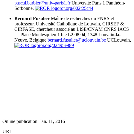
pascal.barbier@univ-paris1.fr
Université Paris 1 Panthéon-
Sorbonne,
ror.org/002t25c44
Bernard Fusulier
Maître de recherches du FNRS et
professeur, Université Catholique de Louvain, GIRSEF &
CIRFASE, chercheur associé au LISE/CNAM CNRS IACS
— Place Montesquieu 1 bte L2.08.04, 1348 Louvain-la-
Neuve, Belgique
bernard.fusulier@uclouvain.be
UCLouvain,
ror.org/02495e989
Online publication: Jan. 11, 2016
URI