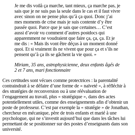
Je me dis voilà ça marche, tant mieux, ça marche pas, je
sais que je ne suis pas la seule dans le cas et il faut vivre
avec sinon on ne pense plus qu’à ça quoi. Donc j’ai
mes moments de crise mais je suis contente d’y être
passée quoi. Parce que je sais que certaines… C’est
aussi d’avoir vu comment d’autres postdocs qui
apparemment ne voudraient que faire ça, ça, ça. Et je
me dis : « Mais ils vont être déçus à un moment donné
quoi. Et si vraiment ils ne vivent que pour ça et s’ils ne
pensent qu’à ça ils se gâchent la vie quoi. »
Miriam, 35 ans, astrophysicienne, deux enfants âgés de
2 et 7 ans, mari fonctionnaire
Ces certitudes sont vécues comme protectrices : la parentalité
contraindrait à se défaire d’une forme de « naïveté », à réfléchir à
des stratégies de reconversion ou à une réévaluation de
l’engagement au travail, plus « stratégique », dans des actes
potentiellement utiles, comme des enseignements afin d’obtenir un
poste de professeur. C’est par exemple la « stratégie » de Jonathan,
chercheur en mécanique, père de trois enfants et marié à une
psychologue, qui ne s’investit aujourd’hui que dans les tâches lui
permettant de se positionner sur des postes d’enseignants dans son
université.