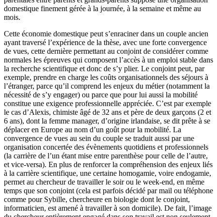
domestique finement gérée à la journée, à la semaine et même au
mois.
Cette économie domestique peut s’enraciner dans un couple ancien
ayant traversé l’expérience de la thèse, avec une forte convergence
de vues, cette dernière permettant au conjoint de considérer comme
normales les épreuves qui composent l’accès à un emploi stable dans
la recherche scientifique et donc de s’y plier. Le conjoint peut, par
exemple, prendre en charge les coûts organisationnels des séjours à
l’étranger, parce qu’il comprend les enjeux du métier (notamment la
nécessité de s’y engager) ou parce que pour lui aussi la mobilité
constitue une exigence professionnelle appréciée. C’est par exemple
le cas d’Alexis, chimiste âgé de 32 ans et père de deux garçons (2 et
6 ans), dont la femme manager, d’origine irlandaise, se dit prête à se
déplacer en Europe au nom d’un goût pour la mobilité. La
convergence de vues au sein du couple se traduit aussi par une
organisation concertée des évènements quotidiens et professionnels
(la carrière de l’un étant mise entre parenthèse pour celle de l’autre,
et vice-versa). En plus de renforcer la compréhension des enjeux liés
à la carrière scientifique, une certaine homogamie, voire endogamie,
permet au chercheur de travailler le soir ou le week-end, en même
temps que son conjoint (cela est parfois décidé par mail ou téléphone
comme pour Sybille, chercheure en biologie dont le conjoint,
informaticien, est amené à travailler à son domicile). De fait, l’image
du chercheur entièrement engagé dans son travail est non seulement