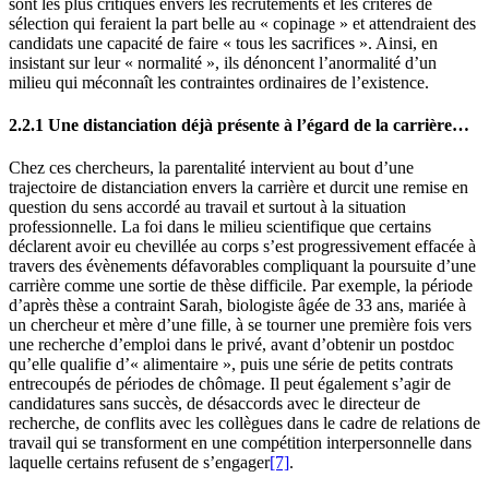
sont les plus critiques envers les recrutements et les critères de
sélection qui feraient la part belle au « copinage » et attendraient des
candidats une capacité de faire « tous les sacrifices ». Ainsi, en
insistant sur leur « normalité », ils dénoncent l’anormalité d’un
milieu qui méconnaît les contraintes ordinaires de l’existence.
2.2.1 Une distanciation déjà présente à l’égard de la carrière…
Chez ces chercheurs, la parentalité intervient au bout d’une
trajectoire de distanciation envers la carrière et durcit une remise en
question du sens accordé au travail et surtout à la situation
professionnelle. La foi dans le milieu scientifique que certains
déclarent avoir eu chevillée au corps s’est progressivement effacée à
travers des évènements défavorables compliquant la poursuite d’une
carrière comme une sortie de thèse difficile. Par exemple, la période
d’après thèse a contraint Sarah, biologiste âgée de 33 ans, mariée à
un chercheur et mère d’une fille, à se tourner une première fois vers
une recherche d’emploi dans le privé, avant d’obtenir un postdoc
qu’elle qualifie d’« alimentaire », puis une série de petits contrats
entrecoupés de périodes de chômage. Il peut également s’agir de
candidatures sans succès, de désaccords avec le directeur de
recherche, de conflits avec les collègues dans le cadre de relations de
travail qui se transforment en une compétition interpersonnelle dans
laquelle certains refusent de s’engager
[7]
.