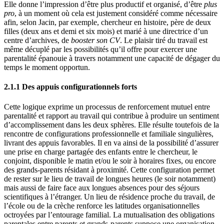
Elle donne l’impression d’être plus productif et organisé, d’être
plus
pro
, à un moment où cela est justement considéré comme nécessaire
afin, selon Jacin, par exemple, chercheur en histoire, père de deux
filles (deux ans et demi et six mois) et marié à une directrice d’un
centre d’archives, de
booster son CV
. Le plaisir tiré du travail est
même décuplé par les possibilités qu’il offre pour exercer une
parentalité épanouie à travers notamment une capacité de dégager du
temps le moment opportun.
2.1.1 Des appuis configurationnels forts
Cette logique exprime un processus de renforcement mutuel entre
parentalité et rapport au travail qui contribue à produire un sentiment
d’accomplissement dans les deux sphères. Elle résulte toutefois de la
rencontre de configurations professionnelle et familiale singulières,
livrant des appuis favorables. Il en va ainsi de la possibilité d’assurer
une prise en charge partagée des enfants entre le chercheur, le
conjoint, disponible le matin et/ou le soir à horaires fixes, ou encore
des grands-parents résidant à proximité. Cette configuration permet
de rester sur le lieu de travail de longues heures (le soir notamment)
mais aussi de faire face aux longues absences pour des séjours
scientifiques à l’étranger. Un lieu de résidence proche du travail, de
l’école ou de la crèche renforce les latitudes organisationnelles
octroyées par l’entourage familial. La mutualisation des obligations
parentales entre parents et grands-parents suppose une organisation