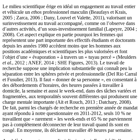
Le milieu scientifique érige en idéal un engagement au travail entier
et véhicule un
ethos
professionnel masculin (Beaufays et Krais,
2005 ; Zarca, 2006 ; Dany, Louvel et Valette, 2011), valorisant un
surinvestissement au travail accompagné, comme on l’observe dans
d’autres activités, d’un sous-investissement familial (Lapeyre, 2004 ;
2008). Cet aspect explique en partie pourquoi les femmes qui
représentent une part importante des effectifs étudiants et doctorants
depuis les années 1980 accèdent moins que les hommes aux
positions académiques et scientifiques les plus valorisées et font
l’objet d’une « évaporation » à travers un « tuyau percé » (Meulders
et al
., 2012 ; ANEF, 2014 ; SHE Figures, 2013). Le travail de
recherche suppose une implication substantielle qui connaît peu la
séparation entre les sphères privée et professionnelle (Del Rio Carral
et Fusulier, 2013). Il faut « donner de sa personne », en consentant à
des débordements d’horaires, des heures passées à travailler à
domicile, la semaine et aussi le week-end, dans des tâches variées et
fragmentées, aux temporalités souvent différentes qui produisent une
charge mentale importante (Aït et Rouch, 2013 ; Datchary, 2008).
De fait, parmi les chargés de recherche en première année de mandat
ayant répondu à notre questionnaire en 2011-2012, seuls 10 % ne
travaillent que « rarement » les week-ends et 65 % ne parviennent
pas à complètement déconnecter de leur travail quand ils sont en
congé. En moyenne, ils déclarent travailler 49 heures par semaine.