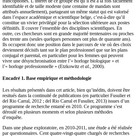
francophones. L’intérêt de ce groupe est qu’il est à la fois facilement
identifiable et de taille modeste (une centaine de mandats sont
attribués annuellement), partageant un même statut qui est valorisé
dans l’espace académique et scientifique belge, c’est-à-dire qu’il
constitue un vivier privilégié pour la sélection ultérieure aux postes
définitifs. Il couvre l’ensemble des disciplines scientifiques. En
outre, ces chercheurs sont en grande majorité trentenaires ou proches
des trente ans (seules quelques personnes ont plus de quarante ans).
Ils occupent donc une position dans le parcours de vie où des choix
deviennent décisifs tant sur le plan professionnel que sur les plans
conjugal et parental, en particulier pour les femmes qui peuvent
vivre une désynchronisation entre l’« horloge biologique » et
l’« horloge professionnelle » (Etzkowitz
et al.,
2000).
Encadré 1
.
Base empirique et méthodologie
Les résultats présentés dans cet article, bien qu’inédits, doivent être
resitués dans la continuité de publications (en particulier Fusulier et
del Rio Carral, 2012 ; del Rio Carral et Fusulier, 2013) issues d’un
programme de recherche entamé en 2010. Ce programme s’est
déroulé en plusieurs moments et selon plusieurs méthodes
d’enquête.
Dans une phase exploratoire, en 2010-2011, une étude a été réalisée
par questionnaires. Cent quatre-vingt-quatre chargés de recherches