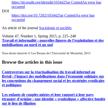
https://id.erudit.org/iderudit/1034425ar
Copied
An error has
occurred
DOI
https://doi.org/10.7202/1034425ar
Copied
An error has
occurred
An article of the journal
Sociologie et sociétés
Volume 47, Number 1, Spring 2015
, p. 225–248
Travail et informalité : nouvelles figures de l’exploitation et des
mobilisations au nord et au sud
Tous droits réservés © Les Presses de l’Université de Montréal, 2015
Browse the articles in this issue
Controverses sur la réactualisation du travail informel au
Brésil : l’impact des mobilisations dans l’économie solidaire sur
les conceptions du changement social et les stratégies syndicales
et politiques
Les enfants de couples mixtes et leur rapport à leur pays
étranger d’origine : une identité « symbolique » affective fondée
sur le lien de filiation