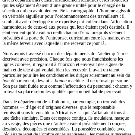
qui les séparaient étaient d’une grande utilité pour le chargé de la
sélection qui en avait bien en tête la cartographie. L’homme agissait
en véritable aiguilleur pour l’ordonnancement des travailleurs : il
semblait avoir développé une expertise particulière dans l’affectation
harmonieuse de ceux-ci aux postes qui leur étaient (pré) destinés. Il
était évident qu’il avait accueilli chacun d’eux lorsqu’ils s’étaient
présentés à la porte de l’entreprise, curriculum entre les mains, avec
la même ferveur avec laquelle il me recevait ce jour-là.
Nous avons traversé chacun des départements de l’atelier qu’il me
décrivait avec précision. Chaque fois que nous franchissions les
lignes colorées, il regardait à l’horizon et envoyait des signes de
main et de tête à qui voulait bien les recevoir. Il avait un talent
particulier pour lire les candidats et les diriger sciemment au sein du
bon
département, devant la
bonne
machine. Il ne refusait personne.
Son pas était fluide tout comme l’affectation du personnel : chacun y
trouvait sa place selon les qualités que son oeil habile percevait.
Dans le département de « finition », par exemple, on trouvait des
hommes — d’âge et d’origines diverses, que le responsable
réunissait sous le vocable « Africains » — qui s’affairaient tous à
une tâche similaire. Dans cet espace contigu, ils meulaient, masque
au visage, des pièces que d’autres avaient préalablement conçues,
dessinées, découpées et assemblées. La poussière combinée avec
l’éclairage jetait de l’ombre sur leurs visages ; les meules rugissantes