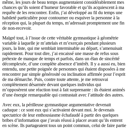
même, les jours de beau temps augmentaient considérablement mes
chances qu’ils soient d’humeur favorable et qu’ils acquiescent à ma
requête de les rencontrer. Enfin, j’ai développé au fil du temps une
habileté particulière pour contourner ou esquiver la personne à la
réception qui, la plupart du temps, m’adressait promptement une fin
de non-recevoir.
Malgré tout, à l’issue de cette véritable gymnastique à géométrie
variable à laquelle je m’attelais et m’exerçais pendant plusieurs
jours, la liste, qui me semblait interminable au départ, s’amenuisait
rapidement. Pour tout dire, j’ai encaissé une masse de refus sous
prétexte de manque de temps et parfois, dans un élan de sincérité
décomplexée, d’une complète absence d’intérêt. Il y a aussi eu, bien
entendu, une petite poignée de personnes qui étaient disposées à me
rencontrer par simple générosité ou inclination affirmée pour l’esprit
de ma démarche. Puis, contre toute attente, je me retrouvai
complètement désarmée devant quelques individus qui
m’opposèrent une réaction tout à fait surprenante : ils étaient animés
d’une énergie remarquable qui contrastait avec l’attitude des autres.
Avec eux, la périlleuse gymnastique argumentative devenait
caduque : ce sont eux qui s’activaient devant moi. Je devenais
spectatrice de leur enthousiasme échafaudé à partir des quelques
bribes d’information que j’avais réussi à placer avant qu’ils entrent
en scène. Ils partageaient tous un point commun, celui de faire partie