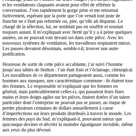
et les ventilateurs claquants avaient pour effet de réfréner la
conversation. J’eus rapidement la gorge prise et me retournai
furtivement, espérant que la porte que l’on venait tout juste de
franchir ne s’était pas refermée ou, pire, qu’elle ait disparue. Le
chargé de la sélection, lui, ne semblait pas en souffrir et souriait
toujours autant. Il m’expliquait avec fierté qu’il y a à peine quelques
années, on ne pouvait voir devant soi dans cette pièce. Avec les
nouveaux systèmes de ventilation, les travailleurs respiraient mieux.
Les pauses devaient désormais, semble-t-il, trouver une autre
justification.
Heureuse de sortir de cette pièce accablante, j’ai suivi l’homme
jusqu’aux tables de finition : l’air était frais et l’éclairage, chirurgical.
Les travailleurs de ce département partageaient aussi, comme les
hommes aux masques, une caractéristique commune : ils étaient tous
des femmes. Le responsable m’expliquait que les femmes en
général, mais particulièrement celles-ci, qui passaient leurs fines
mains et leurs doigts agiles sur les pièces, étaient dotées d’un talent
particulier dont l’entreprise ne pouvait pas se passer, au risque de
perdre plusieurs centaines de dollars annuellement à cause
d’imperfections sur leurs produits distribués à travers le monde. Les
femmes des
pays du Sud
, m’expliquait-il, pouvaient mieux que
quiconque deviner et déceler la moindre égratignure invisible, même
aux yeux du plus dévoué.