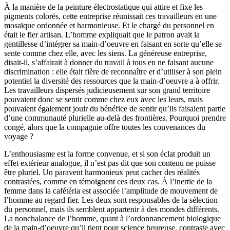
À la manière de la peinture électrostatique qui attire et fixe les
pigments colorés, cette entreprise réunissait ces travailleurs en une
mosaïque ordonnée et harmonieuse. Et le chargé du personnel en
était le fier artisan. L’homme expliquait que le patron avait la
gentillesse d’intégrer sa main-d’oeuvre en faisant en sorte qu’elle se
sente comme chez elle, avec les siens. La généreuse entreprise,
disait-il, s’affairait à donner du travail à tous en ne faisant aucune
discrimination : elle était fière de reconnaître et d’utiliser à son plein
potentiel la diversité des ressources que la main-d’oeuvre a à offrir.
Les travailleurs dispersés judicieusement sur son grand territoire
pouvaient donc se sentir comme chez eux avec les leurs, mais
pouvaient également jouir du bénéfice de sentir qu’ils faisaient partie
d’une communauté plurielle au-delà des frontières. Pourquoi prendre
congé, alors que la compagnie offre toutes les convenances du
voyage ?
L’enthousiasme est la forme convenue, et si son éclat produit un
effet extérieur analogue, il n’est pas dit que son contenu ne puisse
être pluriel. Un paravent harmonieux peut cacher des réalités
contrastées, comme en témoignent ces deux cas. À l’inertie de la
femme dans la cafétéria est associée l’amplitude de mouvement de
l’homme au regard fier. Les deux sont responsables de la sélection
du personnel, mais ils semblent appartenir à des mondes différents.
La nonchalance de l’homme, quant à l’ordonnancement biologique
de la main-d’oeuvre qu’il tient pour science heureuse, contraste avec