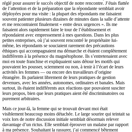
réglé pour assurer le succès objectif de notre rencontre. J’étais flattée
de l’attention et de la préparation que la répondante semblait avoir
déployées pour ma visite : la plupart des répondants me faisaient
souvent patienter plusieurs dizaines de minutes dans la salle d’attente
et me rencontraient finalement « entre deux urgences ». Ils me
faisaient alors rapidement faire le tour de l’établissement et
répondaient avec empressement à mes questions. Dans les plus
petites entreprises, où j’ai souvent rencontré le propriétaire lui-
même, les répondants se souciaient rarement des précautions
éthiques qui accompagnaient ma démarche et étaient complètement
indifférents à la présence du magnétophone. Ils s’entretenaient avec
moi en toute franchise et expliquaient sans détour les motifs qui
pouvaient les pousser, sciemment ou non, à tenir à l’écart de leurs
activités les femmes — ou encore des travailleurs d’origine
étrangère. Ils parlaient librement de leurs pratiques de gestion
devenues, avec les années, autonomes, ordinaires et banales. Mais
surtout, ils étaient indifférents aux réactions que pouvaient susciter
leurs propos, bien que leurs pratiques aient été discriminatoires ou
purement arbitraires.
Mais ce jour-là, la femme qui se trouvait devant moi était
visiblement beaucoup moins détachée. Le large sourire qui teintait sa
voix lors de notre discussion initiale semblait désormais relever
davantage d’un rictus. Elle semblait éprouver un malaise par rapport
à ma présence. Souhaitant la rassurer, j’ai commencé bêtement