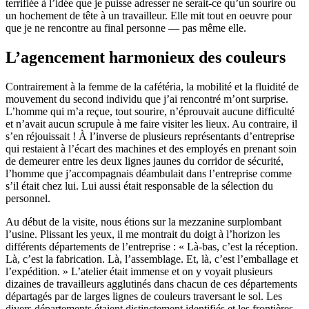
terrifiée à l’idée que je puisse adresser ne serait-ce qu’un sourire ou
un hochement de tête à un travailleur. Elle mit tout en oeuvre pour
que je ne rencontre au final personne — pas même elle.
L’agencement harmonieux des couleurs
Contrairement à la femme de la cafétéria, la mobilité et la fluidité de
mouvement du second individu que j’ai rencontré m’ont surprise.
L’homme qui m’a reçue, tout sourire, n’éprouvait aucune difficulté
et n’avait aucun scrupule à me faire visiter les lieux. Au contraire, il
s’en réjouissait ! À l’inverse de plusieurs représentants d’entreprise
qui restaient à l’écart des machines et des employés en prenant soin
de demeurer entre les deux lignes jaunes du corridor de sécurité,
l’homme que j’accompagnais déambulait dans l’entreprise comme
s’il était chez lui. Lui aussi était responsable de la sélection du
personnel.
Au début de la visite, nous étions sur la mezzanine surplombant
l’usine. Plissant les yeux, il me montrait du doigt à l’horizon les
différents départements de l’entreprise : « Là-bas, c’est la réception.
Là, c’est la fabrication. Là, l’assemblage. Et, là, c’est l’emballage et
l’expédition. » L’atelier était immense et on y voyait plusieurs
dizaines de travailleurs agglutinés dans chacun de ces départements
départagés par de larges lignes de couleurs traversant le sol. Les
divers départements étaient distinctement identifiés et les frontières