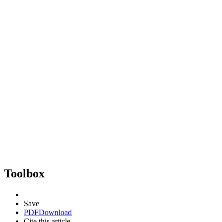
Toolbox
Save
PDF
Download
Cite this article