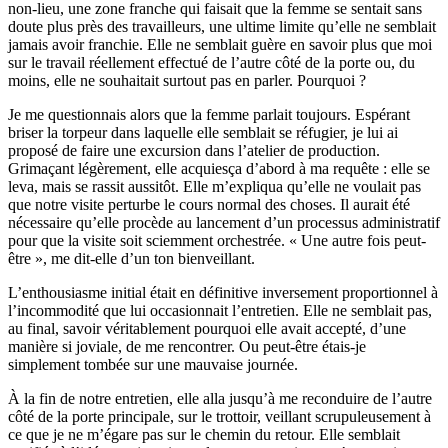
non-lieu, une zone franche qui faisait que la femme se sentait sans
doute plus près des travailleurs, une ultime limite qu’elle ne semblait
jamais avoir franchie. Elle ne semblait guère en savoir plus que moi
sur le travail réellement effectué de l’autre côté de la porte ou, du
moins, elle ne souhaitait surtout pas en parler. Pourquoi ?
Je me questionnais alors que la femme parlait toujours. Espérant
briser la torpeur dans laquelle elle semblait se réfugier, je lui ai
proposé de faire une excursion dans l’atelier de production.
Grimaçant légèrement, elle acquiesça d’abord à ma requête : elle se
leva, mais se rassit aussitôt. Elle m’expliqua qu’elle ne voulait pas
que notre visite perturbe le cours normal des choses. Il aurait été
nécessaire qu’elle procède au lancement d’un processus administratif
pour que la visite soit sciemment orchestrée. « Une autre fois peut-
être », me dit-elle d’un ton bienveillant.
L’enthousiasme initial était en définitive inversement proportionnel à
l’incommodité que lui occasionnait l’entretien. Elle ne semblait pas,
au final, savoir véritablement pourquoi elle avait accepté, d’une
manière si joviale, de me rencontrer. Ou peut-être étais-je
simplement tombée sur une mauvaise journée.
À la fin de notre entretien, elle alla jusqu’à me reconduire de l’autre
côté de la porte principale, sur le trottoir, veillant scrupuleusement à
ce que je ne m’égare pas sur le chemin du retour. Elle semblait