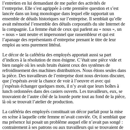
l’entretien en lui demandant de me parler des activités de
l’entreprise. Elle s’est agrippée à cette première question et s’est
lancée dans un long monologue dans lequel elle rapportait un
ensemble de détails historiques sur l’entreprise. Il semblait qu’elle
avait mémorisé l’ensemble des détails corporatifs du site Internet de
la compagnie. La femme était de ceux qui parlent au « nous », un
« nous » tant neutre et impersonnel que rassembleur et qui est
l’apanage des représentants d’entreprise prenant le titre de leur
emploi au sens purement littéral.
Le décor de la cafétéria des employés apportait aussi sa part
d’indices à la résolution de mon énigme. C’était une pièce vide et
bien rangée où les seuls bruits étaient ceux des systèmes de
refroidissement des machines distributrices. Nous étions seules dans
la pièce. Des travailleurs de l’entreprise dont nous devions discuter,
que j’espérais avoir la chance de voir à l’oeuvre et avec qui
j’espérais échanger quelques mots, il n’y avait que leurs boîtes à
lunch ordonnées dans des casiers ouverts. Les travailleurs, eux, se
trouvaient de l’autre côté de la lourde porte tout au fond de la pièce,
là où se trouvait l’atelier de production.
La cafétéria des employés constituait un décor parfait pour la mise
en scène à laquelle cette femme m’avait conviée. Or, il semblait que
ma présence lui posait un problème auquel elle n’avait pas songé :
contrairement à ses patrons ou aux travailleurs qui se trouvaient de