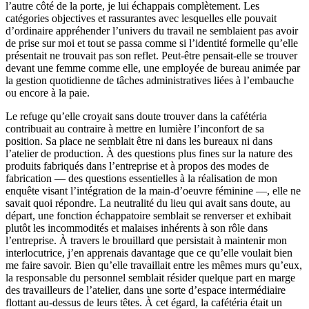
l’autre côté de la porte, je lui échappais complètement. Les
catégories objectives et rassurantes avec lesquelles elle pouvait
d’ordinaire appréhender l’univers du travail ne semblaient pas avoir
de prise sur moi et tout se passa comme si l’identité formelle qu’elle
présentait ne trouvait pas son reflet. Peut-être pensait-elle se trouver
devant une femme comme elle, une employée de bureau animée par
la gestion quotidienne de tâches administratives liées à l’embauche
ou encore à la paie.
Le refuge qu’elle croyait sans doute trouver dans la cafétéria
contribuait au contraire à mettre en lumière l’inconfort de sa
position. Sa place ne semblait être ni dans les bureaux ni dans
l’atelier de production. À des questions plus fines sur la nature des
produits fabriqués dans l’entreprise et à propos des modes de
fabrication — des questions essentielles à la réalisation de mon
enquête visant l’intégration de la main-d’oeuvre féminine —, elle ne
savait quoi répondre. La neutralité du lieu qui avait sans doute, au
départ, une fonction échappatoire semblait se renverser et exhibait
plutôt les incommodités et malaises inhérents à son rôle dans
l’entreprise. À travers le brouillard que persistait à maintenir mon
interlocutrice, j’en apprenais davantage que ce qu’elle voulait bien
me faire savoir. Bien qu’elle travaillait entre les mêmes murs qu’eux,
la responsable du personnel semblait résider quelque part en marge
des travailleurs de l’atelier, dans une sorte d’espace intermédiaire
flottant au-dessus de leurs têtes. À cet égard, la cafétéria était un