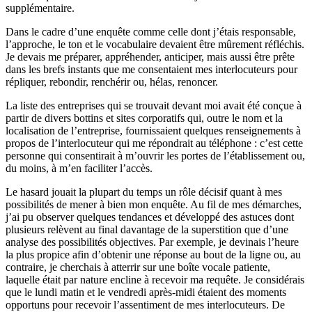
supplémentaire.
Dans le cadre d’une enquête comme celle dont j’étais responsable,
l’approche, le ton et le vocabulaire devaient être mûrement réfléchis.
Je devais me préparer, appréhender, anticiper, mais aussi être prête
dans les brefs instants que me consentaient mes interlocuteurs pour
répliquer, rebondir, renchérir ou, hélas, renoncer.
La liste des entreprises qui se trouvait devant moi avait été conçue à
partir de divers bottins et sites corporatifs qui, outre le nom et la
localisation de l’entreprise, fournissaient quelques renseignements à
propos de l’interlocuteur qui me répondrait au téléphone : c’est cette
personne qui consentirait à m’ouvrir les portes de l’établissement ou,
du moins, à m’en faciliter l’accès.
Le hasard jouait la plupart du temps un rôle décisif quant à mes
possibilités de mener à bien mon enquête. Au fil de mes démarches,
j’ai pu observer quelques tendances et développé des astuces dont
plusieurs relèvent au final davantage de la superstition que d’une
analyse des possibilités objectives. Par exemple, je devinais l’heure
la plus propice afin d’obtenir une réponse au bout de la ligne ou, au
contraire, je cherchais à atterrir sur une boîte vocale patiente,
laquelle était par nature encline à recevoir ma requête. Je considérais
que le lundi matin et le vendredi après-midi étaient des moments
opportuns pour recevoir l’assentiment de mes interlocuteurs. De