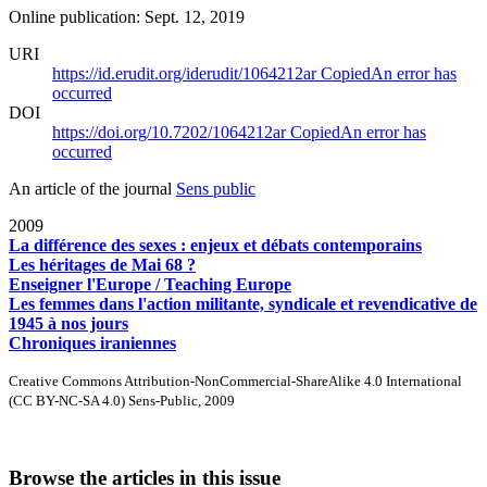
Online publication: Sept. 12, 2019
URI
https://id.erudit.org/iderudit/1064212ar
Copied
An error has
occurred
DOI
https://doi.org/10.7202/1064212ar
Copied
An error has
occurred
An article of the journal
Sens public
2009
La différence des sexes : enjeux et débats contemporains
Les héritages de Mai 68 ?
Enseigner l'Europe / Teaching Europe
Les femmes dans l'action militante, syndicale et revendicative de
1945 à nos jours
Chroniques iraniennes
Creative Commons Attribution-NonCommercial-ShareAlike 4.0 International
(CC BY-NC-SA 4.0) Sens-Public, 2009
Browse the articles in this issue