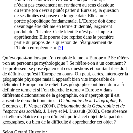
n’étant pas exactement un
continent
au sens classique
du terme (on devrait plutôt parler d’Eurasie), la question
de ses limites est posée de longue date. Elle a une
portée géopolitique fondamentale. L’Europe doit donc
davantage être définie en terme d’identité, largement
produit de l’histoire. Cette identité n’est pas simple à
appréhender. Elle pourra être reprise dans la première
partie du propos de la question de l’élargissement de
l’Union européenne. »
[7]
Qu’évoque-t-on lorsque l’on emploie le mot « Europe » ? Se réfère-
t-on au personnage mythologique ? Se réfère-t-on à un continent ?
Le professeur se pose également ces questions et pourtant il se doit
de définir ce qu’est l’Europe en cours. On peut, certes, interroger la
géographie physique mais il apparaît bien vite impossible de
délimiter l’Europe par le relief. Les géographes ont bien du mal à
définir ce terme et si l’on cherche le terme « Europe » dans
différents dictionnaires de la géographie, on s’aperçoit qu’il est
absent de deux dictionnaires :
Dictionnaire de la Géographie
, P.
Georges et F. Verger (2004),
Dictionnaire de la Géographie et de
l’espace des sociétés
, J. Lévy et M. Lussault (2003). Cette absence
est-elle révélatrice du peu d’intérêt porté à cet objet de la part des
géographes, ou bien de la difficulté à appréhender cet objet ?
Selon Gérard Hugonie :