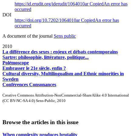
https://id.erudit.org/iderudit/1064010ar
Copied
An error has
occurred
DOI
https://doi.org/10.7202/1064010ar
Copied
An error has
occurred
A document of the journal
Sens public
2010
La différence des sexes : enjeux et débats contemporains
Sartre: philosophie, littérature, politique...
Polémoscope
Embrasser le 21e siècle, enfin ?
Cultural diversity, Multilingualism and Ethnic minorities in
Sweden
Conférences Consonances
Creative Commons Attribution-NonCommercial-ShareAlike 4.0 International
(CC BY-NC-SA 4.0) Sens-Public, 2010
Browse the articles in this issue
When complexity produces brutality