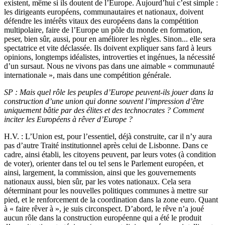
existent, même si ils doutent de l’Europe. Aujourd’hui c’est simple :
les dirigeants européens, communautaires et nationaux, doivent
défendre les intérêts vitaux des européens dans la compétition
multipolaire, faire de l’Europe un pôle du monde en formation,
peser, bien sûr, aussi, pour en améliorer les règles. Sinon... elle sera
spectatrice et vite déclassée. Ils doivent expliquer sans fard à leurs
opinions, longtemps idéalistes, introverties et ingénues, la nécessité
d’un sursaut. Nous ne vivons pas dans une aimable « communauté
internationale », mais dans une compétition générale.
SP : Mais quel rôle les peuples d’Europe peuvent-ils jouer dans la
construction d’une union qui donne souvent l’impression d’être
uniquement bâtie par des élites et des technocrates ? Comment
inciter les Européens à rêver d’Europe ?
H.V. : L’Union est, pour l’essentiel, déjà construite, car il n’y aura
pas d’autre Traité institutionnel après celui de Lisbonne. Dans ce
cadre, ainsi établi, les citoyens peuvent, par leurs votes (à condition
de voter), orienter dans tel ou tel sens le Parlement européen, et
ainsi, largement, la commission, ainsi que les gouvernements
nationaux aussi, bien sûr, par les votes nationaux. Cela sera
déterminant pour les nouvelles politiques communes à mettre sur
pied, et le renforcement de la coordination dans la zone euro. Quant
à « faire rêver à », je suis circonspect. D’abord, le rêve n’a joué
aucun rôle dans la construction européenne qui a été le produit