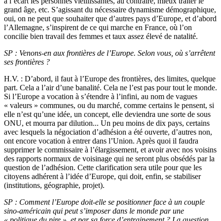
à l’écart les personnes vieillissantes, au contraire, mieux traiter le
grand âge, etc. S’agissant du nécessaire dynamisme démographique,
oui, on ne peut que souhaiter que d’autres pays d’Europe, et d’abord
l’Allemagne, s’inspirent de ce qui marche en France, où l’on
concilie bien travail des femmes et taux assez élevé de natalité.
SP : Venons-en aux frontières de l’Europe. Selon vous, où s’arrêtent
ses frontières ?
H.V. : D’abord, il faut à l’Europe des frontières, des limites, quelque
part. Cela a l’air d’une banalité. Cela ne l’est pas pour tout le monde.
Si l’Europe a vocation à s’étendre à l’infini, au nom de vagues
« valeurs » communes, ou du marché, comme certains le pensent, si
elle n’est qu’une idée, un concept, elle deviendra une sorte de sous
ONU, et mourra par dilution... Un peu moins de dix pays, certains
avec lesquels la négociation d’adhésion a été ouverte, d’autres non,
ont encore vocation à entrer dans l’Union. Après quoi il faudra
supprimer le commissaire à l’élargissement, et avoir avec nos voisins
des rapports normaux de voisinage qui ne seront plus obsédés par la
question de l’adhésion. Cette clarification sera utile pour que les
citoyens adhérent à l’idée d’Europe, qui doit, enfin, se stabiliser
(institutions, géographie, projet).
SP : Comment l’Europe doit-elle se positionner face à un couple
sino-américain qui peut s’imposer dans le monde par une
« politique du pire » et par sa force d’entrainement ? La question