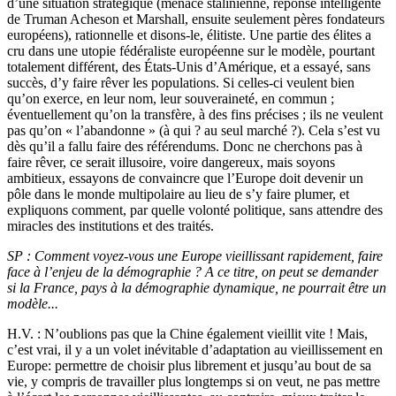
d’une situation stratégique (menace stalinienne, réponse intelligente
de Truman Acheson et Marshall, ensuite seulement pères fondateurs
européens), rationnelle et disons-le, élitiste. Une partie des élites a
cru dans une utopie fédéraliste européenne sur le modèle, pourtant
totalement différent, des États-Unis d’Amérique, et a essayé, sans
succès, d’y faire rêver les populations. Si celles-ci veulent bien
qu’on exerce, en leur nom, leur souveraineté, en commun ;
éventuellement qu’on la transfère, à des fins précises ; ils ne veulent
pas qu’on « l’abandonne » (à qui ? au seul marché ?). Cela s’est vu
dès qu’il a fallu faire des référendums. Donc ne cherchons pas à
faire rêver, ce serait illusoire, voire dangereux, mais soyons
ambitieux, essayons de convaincre que l’Europe doit devenir un
pôle dans le monde multipolaire au lieu de s’y faire plumer, et
expliquons comment, par quelle volonté politique, sans attendre des
miracles des institutions et des traités.
SP : Comment voyez-vous une Europe vieillissant rapidement, faire
face à l’enjeu de la démographie ? A ce titre, on peut se demander
si la France, pays à la démographie dynamique, ne pourrait être un
modèle...
H.V. : N’oublions pas que la Chine également vieillit vite ! Mais,
c’est vrai, il y a un volet inévitable d’adaptation au vieillissement en
Europe: permettre de choisir plus librement et jusqu’au bout de sa
vie, y compris de travailler plus longtemps si on veut, ne pas mettre